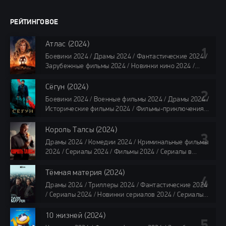
РЕЙТИНГОВОЕ
Атлас (2024)
Боевики 2024 / Драмы 2024 / Фантастические 2024 /
Зарубежные фильмы 2024 / Новинки кино 2024 /
Последние фильмы 2024 / Фильмы лета 2024 /
Фильмы 4K / Фильмы 2024 / Популярные фильмы /
Сёгун (2024)
Смотреть фильмы онлайн
Боевики 2024 / Военные фильмы 2024 / Драмы 2024 /
118 мин.
Исторические фильмы 2024 / Фильмы-приключения
2024 / Сериалы 2024 / Новинки сериалов 2024 /
Сериалы 4K / Фильмы 2024 / Сериалы в озвучке
Король Талсы (2024)
TVShows / Сериалы в озвучке LostFilm / Сериалы в
Драмы 2024 / Комедии 2024 / Криминальные фильмы
озвучке HDrezka Studio / Смотреть фильмы онлайн
2024 / Сериалы 2024 / Фильмы 2024 / Сериалы в
все серии по 45 минут
озвучке TVShows / Сериалы в озвучке LostFilm /
Сериалы в озвучке HDrezka Studio / Смотреть фильмы
Тёмная материя (2024)
онлайн
Драмы 2024 / Триллеры 2024 / Фантастические 2024
40 мин
/ Сериалы 2024 / Новинки сериалов 2024 / Сериалы
4K / Фильмы 2024 / Сериалы в озвучке TVShows /
Сериалы в озвучке LostFilm / Сериалы в озвучке
10 жизней (2024)
HDrezka Studio / Смотреть фильмы онлайн