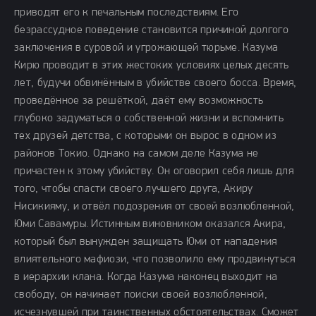
приводят его к печальным последствиям. Его
безрассудное поведение становится причиной долгого
заключения в суровой и угрожающей тюрьме. Казума
Кирю проводит в этих жестоких условиях целых десять
лет, будучи обвинённым в убийстве своего босса. Время,
проведённое за решёткой, даёт ему возможность
глубоко задуматься о собственной жизни и вспомнить
тех друзей детства, с которыми он вырос в одном из
районов Токио. Однако на самом деле Казума не
причастен к этому убийству. Он оговорил себя лишь для
того, чтобы спасти своего лучшего друга, Акиру
Нисикияму, и отвёл подозрения от своей возлюбленной,
Юми Савамуры. Истинным виновником оказался Акира,
который был вынужден защищать Юми от нападения
влиятельного мафиози, что позволило ему продвинуться
в иерархии клана. Когда Казума наконец выходит на
свободу, он начинает поиски своей возлюбленной,
исчезнувшей при таинственных обстоятельствах. Сможет