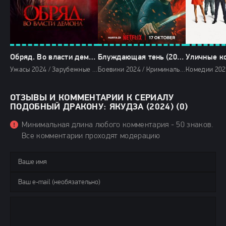
Обряд. Во власти демона (2024)
Блуждающая тень (2024)
Уличные ко
Ужасы 2024 / Зарубежные фильмы 2024 / Новинки кино 2024 / Последние фильмы 2024 / Фильмы лета 2024 / Фильмы 2024 / Смотреть фильмы онлайн
Боевики 2024 / Криминальные фильмы 2024 / Зарубежные фильмы 2024 / Новинки кино 2024 / Последние фильмы 2024 / Фильмы осени 2024 / Фильмы 2024 / Смотреть фильмы онлайн
ОТЗЫВЫ И КОММЕНТАРИИ К СЕРИАЛУ
ПОДОБНЫЙ ДРАКОНУ: ЯКУДЗА (2024) (0)
Минимальная длина любого комментария - 50 знаков.
Все комментарии проходят модерацию