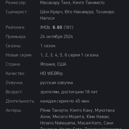
Режиссёр:
Масахару Такэ, Кэнго Такимото
Сценарист:
Шон Крауч, Юго Накамура, Тосихиро
Нагоси
Рейтинги:
IMDb:
6.60
(181)
Премьера:
24 октября 2024
Сезоны:
1 сезон
Новые серии:
1, 2, 3, 4, 5, 6 серия 1 сезона
Страна:
Япония, США
Качество:
HD WEBRip
Озвучка:
русская озвучка
Возраст:
зрителям, достигшим 18 лет
Длительность:
каждая серия по 45 мин.
Актёры:
Рёма Такэути, Кэнто Каку, Мунэтака
Аоки, Мисато Морита, Юми Каваи,
Hinano Nakayama, Масая Като, Саки