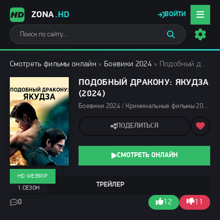
ZONA
.HD
ВОЙТИ
Смотреть фильмы онлайн
»
Боевики 2024
» Подобный дракону: Якудза (2024)
ПОДОБНЫЙ ДРАКОНУ: ЯКУДЗА
(2024)
Боевики 2024 / Криминальные фильмы 2024 / Сериалы 2024 / Новинки сериалов 2024 / Дорамы / Фильмы 2024 / Смотреть фильмы онлайн
ПОДЕЛИТЬСЯ
СМОТРЕТЬ ОНЛАЙН
HD WEBRIP
ТРЕЙЛЕР
1 СЕЗОН
0
12
11