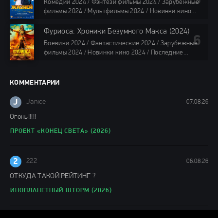
Комедии 2024 / Фэнтези фильмы 2024 / Зарубежные
все серии по 45 мин.
фильмы 2024 / Мультфильмы 2024 / Новинки кино
2024 / Последние фильмы 2024 / Фильмы весны 2024
/ Фильмы 2024 / Популярные фильмы / Смотреть
Фуриоса: Хроники Безумного Макса (2024)
фильмы онлайн
Боевики 2024 / Фантастические 2024 / Зарубежные
88 мин.
фильмы 2024 / Новинки кино 2024 / Последние
фильмы 2024 / Фильмы лета 2024 / Фильмы 4K /
Фильмы 2024 / Популярные фильмы / Смотреть
фильмы онлайн
КОММЕНТАРИИ
148 мин.
J
Janice
07.08.26
Огонь!!!!!
ПРОЕКТ «КОНЕЦ СВЕТА» (2026)
2
222
06.08.26
ОТКУДА ТАКОЙ РЕЙТИНГ ?
ИНОПЛАНЕТНЫЙ ШТОРМ (2026)