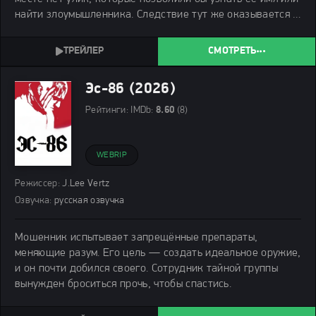
найти злоумышленника. Следствие тут же оказывается в
тупике. Наваль служит в полиции обычным
делопроизводителем и до сих пор не
СМОТРЕТЬ
Эс-86 (2026)
Рейтинги:
IMDb:
8.60
(8)
WEBRIP
Режиссер:
J.Lee Vertz
Озвучка:
русская озвучка
Мошенник испытывает запрещённые препараты,
меняющие разум. Его цель — создать идеальное оружие,
и он почти добился своего. Сотрудник тайной группы
вынужден броситься прочь, чтобы спастись.