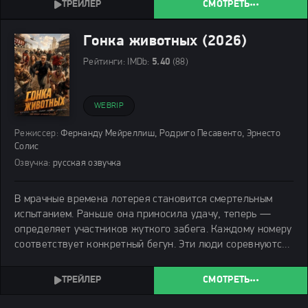
СМОТРЕТЬ
Гонка животных (2026)
Рейтинги:
IMDb:
5.40
(88)
WEBRIP
Режиссер:
Фернанду Мейреллиш, Родриго Песавенто, Эрнесто
Солис
Озвучка:
русская озвучка
В мрачные времена лотерея становится смертельным
испытанием. Раньше она приносила удачу, теперь —
определяет участников жуткого забега. Каждому номеру
соответствует конкретный бегун. Эти люди соревнуются
не ради наград, а ради выживания.
СМОТРЕТЬ