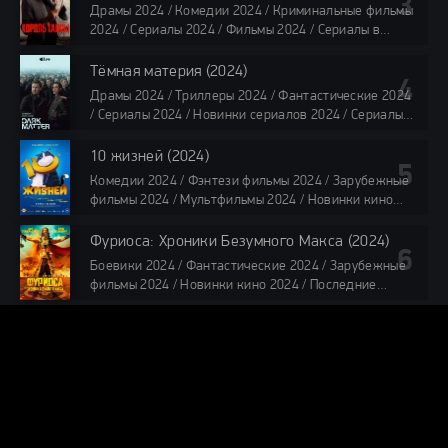
TVShows / Сериалы в озвучке LostFilm / Сериалы в
Драмы 2024 / Комедии 2024 / Криминальные фильмы
озвучке HDrezka Studio / Смотреть фильмы онлайн
2024 / Сериалы 2024 / Фильмы 2024 / Сериалы в
все серии по 45 минут
озвучке TVShows / Сериалы в озвучке LostFilm /
Сериалы в озвучке HDrezka Studio / Смотреть фильмы
Тёмная материя (2024)
онлайн
Драмы 2024 / Триллеры 2024 / Фантастические 2024
40 мин
/ Сериалы 2024 / Новинки сериалов 2024 / Сериалы
4K / Фильмы 2024 / Сериалы в озвучке TVShows /
Сериалы в озвучке LostFilm / Сериалы в озвучке
10 жизней (2024)
HDrezka Studio / Смотреть фильмы онлайн
Комедии 2024 / Фэнтези фильмы 2024 / Зарубежные
все серии по 45 мин.
фильмы 2024 / Мультфильмы 2024 / Новинки кино
2024 / Последние фильмы 2024 / Фильмы весны 2024
/ Фильмы 2024 / Популярные фильмы / Смотреть
Фуриоса: Хроники Безумного Макса (2024)
фильмы онлайн
Боевики 2024 / Фантастические 2024 / Зарубежные
88 мин.
фильмы 2024 / Новинки кино 2024 / Последние
фильмы 2024 / Фильмы лета 2024 / Фильмы 4K /
Фильмы 2024 / Популярные фильмы / Смотреть
фильмы онлайн
ZONA-HD.ORG
148 мин.
ПРАВООБЛАДАТЕЛЯМ
Лучшие Триллеры 2026 можно смотреть онлайн круглосуточно
бесплатно без ограничений в высоком качестве на сайте Зона
фильмов. Для просмотра видео рекомендуем стабильный