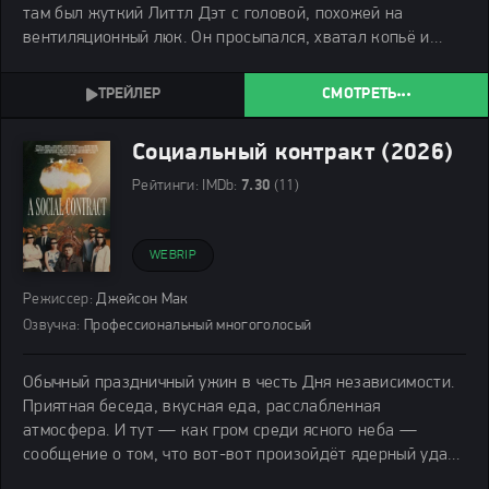
там был жуткий Литтл Дэт с головой, похожей на
вентиляционный люк. Он просыпался, хватал копьё и
начинал кровавую охоту на отдыхающих, пока не
наедался страхом и ужасом вдоволь.
СМОТРЕТЬ
Социальный контракт (2026)
Рейтинги:
IMDb:
7.30
(11)
WEBRIP
Режиссер:
Джейсон Мак
Озвучка:
Профессиональный многоголосый
Обычный праздничный ужин в честь Дня независимости.
Приятная беседа, вкусная еда, расслабленная
атмосфера. И тут — как гром среди ясного неба —
сообщение о том, что вот-вот произойдёт ядерный удар.
Паника неизбежна. За сенатором Уайлдом вылетает