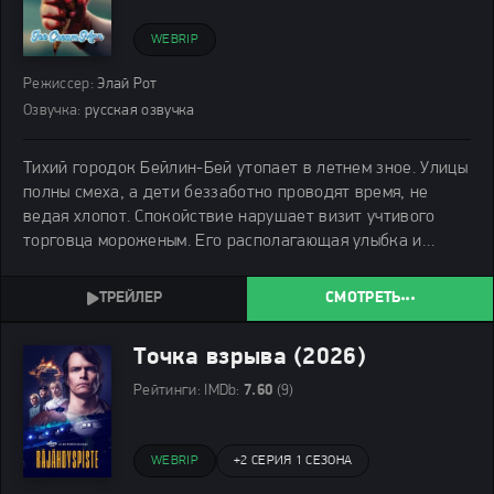
WEBRIP
Режиссер:
Элай Рот
Озвучка:
русская озвучка
Тихий городок Бейлин-Бей утопает в летнем зное. Улицы
полны смеха, а дети беззаботно проводят время, не
ведая хлопот. Спокойствие нарушает визит учтивого
торговца мороженым. Его располагающая улыбка и
аппетитные холодные сладости в красивых фантиках не
оставляют равнодушными разомлевших от жары
СМОТРЕТЬ
Точка взрыва (2026)
Рейтинги:
IMDb:
7.60
(9)
WEBRIP
+
2 СЕРИЯ 1 СЕЗОНА