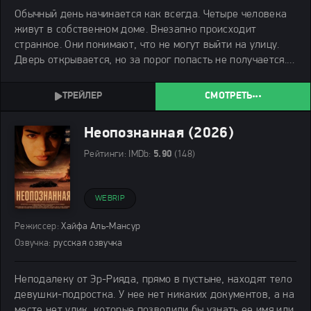
Обычный день начинается как всегда. Четыре человека
живут в собственном доме. Внезапно происходит
странное. Они понимают, что не могут выйти на улицу.
Дверь открывается, но за порог попасть не получается.
Окна тоже бесполезны. Невидимая преграда держит их
внутри.
СМОТРЕТЬ
Неопознанная (2026)
Рейтинги:
IMDb:
5.90
(148)
WEBRIP
Режиссер:
Хайфа Аль-Мансур
Озвучка:
русская озвучка
Неподалеку от Эр-Рияда, прямо в пустыне, находят тело
девушки-подростка. У нее нет никаких документов, а на
месте нет улик, которые позволили бы узнать ее имя или