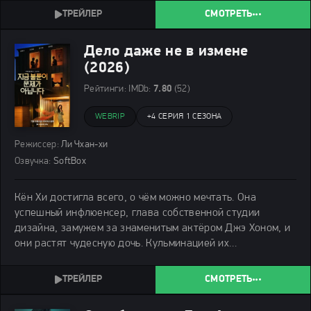
вертолёт, но он может взять на борт только трёх
СМОТРЕТЬ
Дело даже не в измене
(2026)
Рейтинги:
IMDb:
7.80
(52)
WEBRIP
+
4 СЕРИЯ 1 СЕЗОНА
Режиссер:
Ли Чхан-хи
Озвучка:
SoftBox
Кён Хи достигла всего, о чём можно мечтать. Она
успешный инфлюенсер, глава собственной студии
дизайна, замужем за знаменитым актёром Джэ Хоном, и
они растят чудесную дочь. Кульминацией их
благополучия стал переезд в роскошный особняк,
который они выбирали вместе.
СМОТРЕТЬ