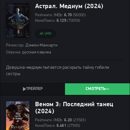
Астрал. Медиум (2024)
Рейтинги:
IMDb:
6.70
(56000)
КиноПоиск:
6.125
(70059)
4K UHD
Режиссер:
Дэмиэн Маккарти
Озвучка:
русская озвучка
Девушка-медиум пытается раскрыть тайну гибели
сестры.
СМОТРЕТЬ
Веном 3: Последний танец
(2024)
Рейтинги:
IMDb:
6.20
(23583)
КиноПоиск:
6.461
(27900)