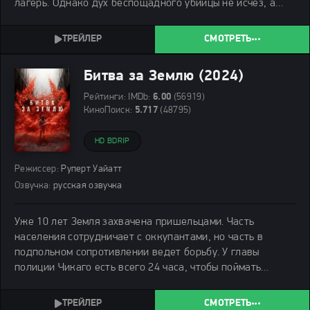
лагерь. Однако дух беспощадного убийцы не исчез, а
обрёл новое воплощение, превратившись в огромную
белую акулу. Когда загадочные нападения начинаются
СМОТРЕТЬ
Битва за Землю (2024)
Рейтинги:
IMDb:
6.00
(56919)
КиноПоиск:
5.717
(48795)
HD BDRIP
Режиссер:
Руперт Уайатт
Озвучка:
русская озвучка
Уже 10 лет Земля захвачена пришельцами. Часть
населения сотрудничает с оккупантами, но часть в
подпольном сопротивлении ведет борьбу. У главы
полиции Чикаго есть всего 24 часа, чтобы поймать
лидера повстанцев Феникса.
СМОТРЕТЬ