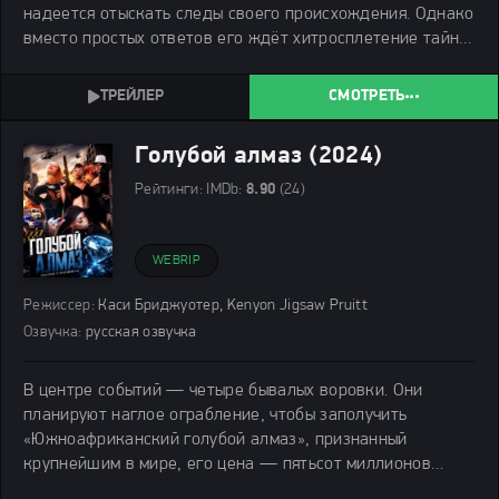
надеется отыскать следы своего происхождения. Однако
вместо простых ответов его ждёт хитросплетение тайн:
загадочный Дед, скелет кита и город, который всеми
силами старается забыть события минувших дней.
СМОТРЕТЬ
Голубой алмаз (2024)
Рейтинги:
IMDb:
8.90
(24)
WEBRIP
Режиссер:
Каси Бриджуотер, Kenyon Jigsaw Pruitt
Озвучка:
русская озвучка
В центре событий — четыре бывалых воровки. Они
планируют наглое ограбление, чтобы заполучить
«Южноафриканский голубой алмаз», признанный
крупнейшим в мире, его цена — пятьсот миллионов
долларов. Казалось бы, чётко выверенный сценарий