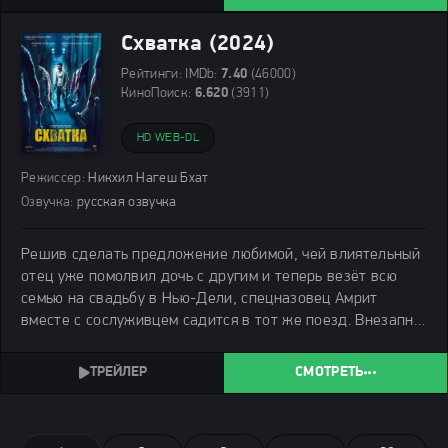
Схватка (2024)
Рейтинги:
IMDb:
7.40
(46000)
КиноПоиск:
6.620
(3911)
HD WEB-DL
Режиссер:
Никхил Нагеш Бхат
Озвучка:
русская озвучка
Решив сделать предложение любимой, чей влиятельный
отец уже помолвил дочь с другим и теперь везёт всю
семью на свадьбу в Нью-Дели, спецназовец Амрит
вместе с сослуживцем садится в тот же поезд. Внезапно
состав подвергается ограблению, и теперь боевым
товарищам с голыми руками придётся противостоять
СМОТРЕТЬ