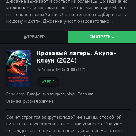
Джоанна выживает и сбегает из больницы. Её задача не
изменилась: уничтожить жизнь отца-миллионера Майкла
и его новой жены Уитни. Она постепенно подбирается к
их дому и детям. Джоанна умеет очаровательно
улыбаться, просить прощения и в тот же миг разрушать
чужие замыслы. Она использует поддельные
СМОТРЕТЬ
Кровавый лагерь: Акула-
клоун (2024)
Рейтинги:
IMDb:
3.60
(117)
WEBRIP
Режиссер:
Джефф Киркендалл, Марк Полония
Озвучка:
русская озвучка
Сюжет строится вокруг молодой женщины, способной
видеть в своих видениях жестокие убийства. Она уже
однажды остановила зло, преследовавшее Кровавый