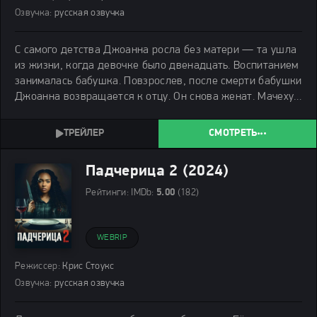
Озвучка:
русская озвучка
С самого детства Джоанна росла без матери — та ушла
из жизни, когда девочке было двенадцать. Воспитанием
занималась бабушка. Повзрослев, после смерти бабушки
Джоанна возвращается к отцу. Он снова женат. Мачеху
зовут Уитни, она руководит крупным косметическим
бизнесом. Женщина и ее дети сперва
СМОТРЕТЬ
Падчерица 2 (2024)
Рейтинги:
IMDb:
5.00
(182)
WEBRIP
Режиссер:
Крис Стоукс
Озвучка:
русская озвучка