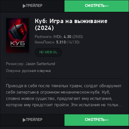
даёт им шанс на роскошную жизнь. Однако всё
СМОТРЕТЬ
стремительно выходит
Куб: Игра на выживание
(2024)
Рейтинги:
IMDb:
4.30
(2900)
КиноПоиск:
5.310
(14130)
HD WEB-DL
Режиссер:
Jason Satterlund
Озвучка:
русская озвучка
Приходя в себя после тяжёлых травм, солдат обнаружил
себя запертым в огромном механическом кубе. Куб,
словно живое существо, предлагает ему испытания,
которое ему предстоит пройти. Эти испытания не только
испытывают пределы его физической выносливости.
СМОТРЕТЬ