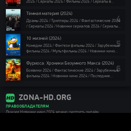
2024 / Сериалы 2024 / Фильмы 2024 / Сериалы в
все серии по 45 минут
озвучке TVShows / Сериалы в озвучке LostFilm /
Сериалы в озвучке HDrezka Studio / Смотреть фильмы
Тёмная материя (2024)
онлайн
Драмы 2024 / Триллеры 2024 / Фантастические 2024
40 мин
/ Сериалы 2024 / Новинки сериалов 2024 / Сериалы
4K / Фильмы 2024 / Сериалы в озвучке TVShows /
Сериалы в озвучке LostFilm / Сериалы в озвучке
10 жизней (2024)
HDrezka Studio / Смотреть фильмы онлайн
Комедии 2024 / Фэнтези фильмы 2024 / Зарубежные
все серии по 45 мин.
фильмы 2024 / Мультфильмы 2024 / Новинки кино
2024 / Последние фильмы 2024 / Фильмы весны 2024
/ Фильмы 2024 / Популярные фильмы / Смотреть
Фуриоса: Хроники Безумного Макса (2024)
фильмы онлайн
Боевики 2024 / Фантастические 2024 / Зарубежные
88 мин.
фильмы 2024 / Новинки кино 2024 / Последние
фильмы 2024 / Фильмы лета 2024 / Фильмы 4K /
Фильмы 2024 / Популярные фильмы / Смотреть
фильмы онлайн
ZONA-HD.ORG
148 мин.
ПРАВООБЛАДАТЕЛЯМ
Лучшие Новинки кино 2024 можно смотреть онлайн
круглосуточно бесплатно без ограничений в высоком качестве на
сайте Зона фильмов. Для просмотра видео рекомендуем
стабильный интернет со скоростью не менее 15 Мбит/c.