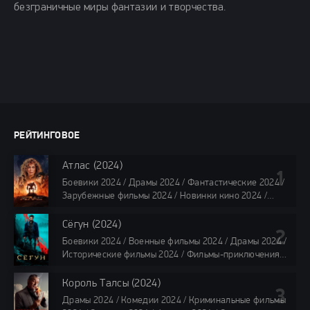
безграничные миры фантазии и творчества.
РЕЙТИНГОВОЕ
Атлас (2024)
Боевики 2024 / Драмы 2024 / Фантастические 2024 /
Зарубежные фильмы 2024 / Новинки кино 2024 /
Последние фильмы 2024 / Фильмы лета 2024 /
Фильмы 4K / Фильмы 2024 / Популярные фильмы /
Сёгун (2024)
Смотреть фильмы онлайн
Боевики 2024 / Военные фильмы 2024 / Драмы 2024 /
118 мин.
Исторические фильмы 2024 / Фильмы-приключения
2024 / Сериалы 2024 / Новинки сериалов 2024 /
Сериалы 4K / Фильмы 2024 / Сериалы в озвучке
Король Талсы (2024)
TVShows / Сериалы в озвучке LostFilm / Сериалы в
Драмы 2024 / Комедии 2024 / Криминальные фильмы
озвучке HDrezka Studio / Смотреть фильмы онлайн