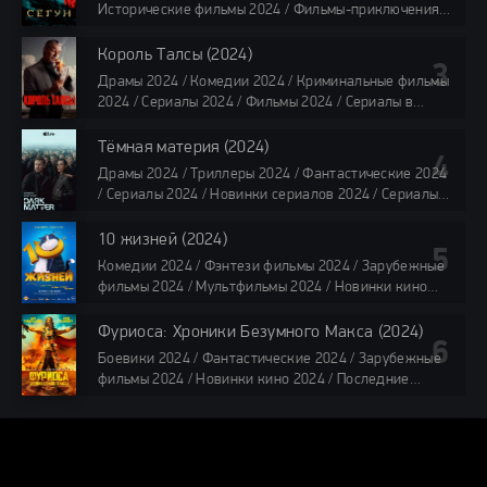
118 мин.
Исторические фильмы 2024 / Фильмы-приключения
2024 / Сериалы 2024 / Новинки сериалов 2024 /
Сериалы 4K / Фильмы 2024 / Сериалы в озвучке
Король Талсы (2024)
TVShows / Сериалы в озвучке LostFilm / Сериалы в
Драмы 2024 / Комедии 2024 / Криминальные фильмы
озвучке HDrezka Studio / Смотреть фильмы онлайн
2024 / Сериалы 2024 / Фильмы 2024 / Сериалы в
все серии по 45 минут
озвучке TVShows / Сериалы в озвучке LostFilm /
Сериалы в озвучке HDrezka Studio / Смотреть фильмы
Тёмная материя (2024)
онлайн
Драмы 2024 / Триллеры 2024 / Фантастические 2024
40 мин
/ Сериалы 2024 / Новинки сериалов 2024 / Сериалы
4K / Фильмы 2024 / Сериалы в озвучке TVShows /
Сериалы в озвучке LostFilm / Сериалы в озвучке
10 жизней (2024)
HDrezka Studio / Смотреть фильмы онлайн
Комедии 2024 / Фэнтези фильмы 2024 / Зарубежные
все серии по 45 мин.
фильмы 2024 / Мультфильмы 2024 / Новинки кино
2024 / Последние фильмы 2024 / Фильмы весны 2024
/ Фильмы 2024 / Популярные фильмы / Смотреть
Фуриоса: Хроники Безумного Макса (2024)
фильмы онлайн
Боевики 2024 / Фантастические 2024 / Зарубежные
88 мин.
фильмы 2024 / Новинки кино 2024 / Последние
фильмы 2024 / Фильмы лета 2024 / Фильмы 4K /
Фильмы 2024 / Популярные фильмы / Смотреть
фильмы онлайн
ZONA-HD.ORG
148 мин.