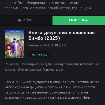
зверях. Это – Зверополис, точное отражение
современного человеческого общества, где каждый
район – это отдельный мир со своими правилами и
обитателями. Здесь есть место и для роскошных
СМОТРЕТЬ
Книга джунглей и слонёнок
Бимбо (2025)
Рейтинги:
IMDb:
7.70
(211)
HD WEB-DL
Режиссер:
Просенджит Гангули, Prosenjith Ganguly, Archisman Kar
Озвучка:
Дублированный, Оригинальный
Слоненок Бимбо пускается в опасное путешествие через
непроходимые джунгли и глубокие реки, чтобы спасти
своего отца из лап алчных браконьеров. В пути он
встречает новых друзей - пса Тигра и девочку Нину,
которые помогают Бимбо преодолеть страх, раскрыть