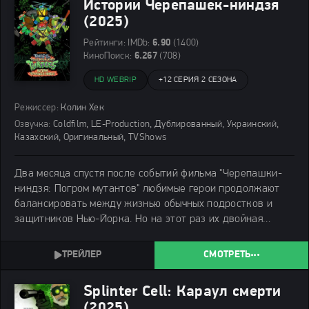
Истории Черепашек-ниндзя
(2025)
Рейтинги:
IMDb:
6.90
(1400)
КиноПоиск:
6.267
(708)
HD WEBRIP
+
12 СЕРИЯ 2 СЕЗОНА
Режиссер:
Колин Хек
Озвучка:
Coldfilm, LE-Production, Дублированный, Украинский,
Казахский, Оригинальный, TVShows
Два месяца спустя после событий фильма "Черепашки-
ниндзя: Погром мутантов" любимые герои продолжают
балансировать между жизнью обычных подростков и
защитников Нью-Йорка. Но на этот раз их двойная
жизнь становится еще сложнее. В первой сюжетной арке
Черепашки оказываются разделены, и
СМОТРЕТЬ
Splinter Cell: Караул смерти
(2025)