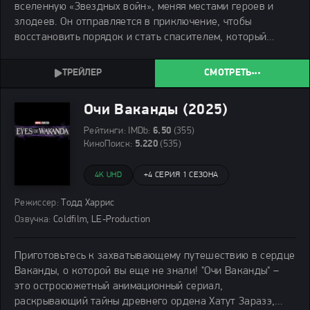
вселенную «Звездных войн», меняя местами героев и
злодеев. Он отправляется в приключение, чтобы
восстановить порядок и стать спасителем, который
соберет воедино расколотую галактику.
СМОТРЕТЬ
Очи Ваканды (2025)
Рейтинги:
IMDb:
6.50
(355)
КиноПоиск:
5.220
(535)
4K UHD
+
4 СЕРИЯ 1 СЕЗОНА
Режиссер:
Тодд Харрис
Озвучка:
Coldfilm, LE-Production
Приготовьтесь к захватывающему путешествию в сердце
Ваканды, о которой вы еще не знали! "Очи Ваканды" –
это остросюжетный анимационный сериал,
раскрывающий тайны древнего ордена Хатут Заразэ,