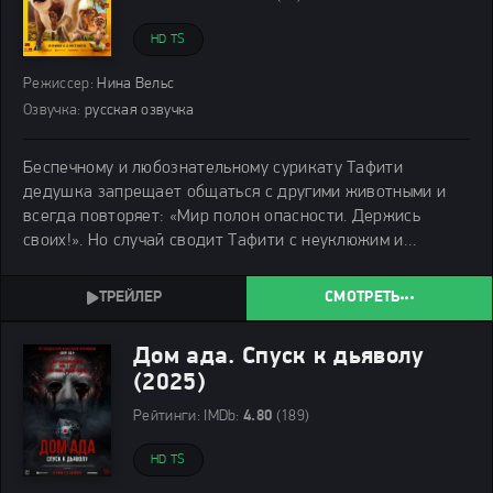
HD TS
Режиссер:
Нина Вельс
Озвучка:
русская озвучка
Беспечному и любознательному сурикату Тафити
дедушка запрещает общаться с другими животными и
всегда повторяет: «Мир полон опасности. Держись
своих!». Но случай сводит Тафити с неуклюжим и
болтливым кабанчиком Кисточкой. Мало того, что
сурикат свинье не товарищ, так еще и Кисточка
СМОТРЕТЬ
невольно
Дом ада. Спуск к дьяволу
(2025)
Рейтинги:
IMDb:
4.80
(189)
HD TS