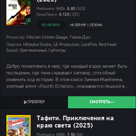
Рейтинги:
IMDb:
6.80
(320)
КиноПоиск:
6.120
(325)
HD WEBRIP
+
8 СЕРИЯ 1 СЕЗОНА
Режиссер:
Félicien Colmet-Daage, Гийом Дусс
Озвучка:
HDrezka Studio, LE-Production, LostFilm, Red Head
Sound, Оригинальный, Субтитры
Добро пожаловать в мир, где каждый вздох может быть
последним, где тени скрывают заговор, способный
изменить ход истории. В этом хаосе Зинния МакКенна,
элитный агент «Fourth Echelon», оказывается пешкой в
чужой игре. После проваленной миссии и гибели
напарника она становится изгоем, преследуемым
СМОТРЕТЬ
Тафити. Приключения на
краю света (2025)
Рейтинги:
IMDb:
7.50
(68)