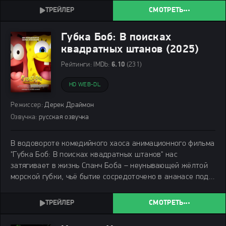
необыкновенные способности и вернуть отца.
СМОТРЕТЬ
Губка Боб: В поисках
квадратных штанов (2025)
Рейтинги:
IMDb:
6.10
(231)
HD WEB-DL
Режиссер:
Дерек Драймон
Озвучка:
русская озвучка
В водовороте комедийного хаоса анимационного фильма
"Губка Боб: В поисках квадратных штанов" нас
затягивает в жизнь Спанч Боба – неунывающей жёлтой
морской губки, чьё бытие сосредоточено в ананасе под
водой, работе в ресторане у эксцентричного мистера
Крабса.
СМОТРЕТЬ