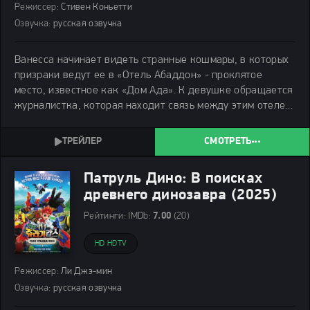
Режиссер:
Стивен Коньетти
Озвучка:
русская озвучка
Ванесса начинает видеть странные кошмары, в которых
призраки ведут ее в «Отель Абаддон» - проклятое
место, известное как «Дом Ада». К девушке обращается
журналистка, которая находит связь между этим отелем,
поместьем Кармайклов и цепочкой загадочных смертей,
происходящих десятилетиями. Ванесса
СМОТРЕТЬ
Патруль Дино: В поисках
древнего динозавра (2025)
Рейтинги:
IMDb:
7.00
(20)
HD HDTV
Режиссер:
Ли Джэ-мин
Озвучка:
русская озвучка