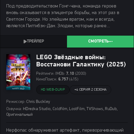
Под предводительством Гонг-чана, команда героев
вновь оказывается в эпицентре борьбы, на этот раз в
Светлом Городе. Но злейшим врагом, как и всегда,
является Пиггибэк-Дан. Злодеи, которые ранее
считались поверженными – промышляют торговлей
опасных мини-динозавров, прямо у школьных ворот.
СМОТРЕТЬ
Коварно
LEGO Звёздные войны:
Восстанови Галактику (2025)
Рейтинги:
IMDb:
7.10
(2000)
КиноПоиск:
6.757
(415)
HD WEB-DLRIP
+
4 СЕРИЯ 2 СЕЗОНА
Режиссер:
Chris Buckley
Озвучка:
HDrezka Studio, Coldfilm, LostFilm, TVShows, RuDub,
Оригинальный
Нерфопас обнаруживает артефакт, переворачивающий