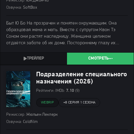
Режиссер:
Юн Джон-хо
Озвучка:
SoftBox
Быт Ю Бо На прозрачен и понятен окружающим. Она
образцовая жена и мать. Вместе с супругом Квон Тэ
Соном они растят наследницу. Женщина целиком
отдаётся заботе об их доме. Постороннему глазу их
жизнь кажется приторно-сладкой картиной.
СМОТРЕТЬ
Подразделение специального
назначения (2026)
Рейтинги:
IMDb:
7.10
(9)
WEBRIP
+
8 СЕРИЯ 1 СЕЗОНА
Режиссер:
Жюльен Леклерк
Озвучка:
Coldfilm