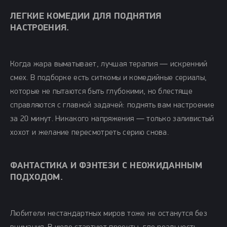
ЛЕГКИЕ КОМЕДИИ ДЛЯ ПОДНЯТИЯ
НАСТРОЕНИЯ.
Когда жара выматывает, лучшая терапия — искренний
смех. В подборке есть ситкомы и комедийные сериалы,
которые не пытаются быть глубокими, но блестяще
справляются с главной задачей: поднять вам настроение
за 20 минут. Никакого напряжения — только заливистый
хохот и желание пересмотреть серию снова.
ФАНТАСТИКА И ФЭНТЕЗИ С НЕОЖИДАННЫМ
ПОДХОДОМ.
Любители нестандартных миров тоже не останутся без