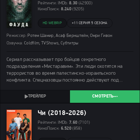
Рейтинги:
IMDb:
8.30
(42900)
КиноПоиск:
8.240
(9205)
HD WEBRIP
+
11 СЕРИЯ 5 СЕЗОНА
Режиссер:
Ротем Шамир, Асаф Бернштейн, Омри Гивон
Озвучка:
Coldfilm, TVShows, Субтитры
Сериал рассказывает про бойцов секретного
подразделения «Мистаравим». Эти люди охотятся на
террористов во время палестинско-израильского
конфликта. Спецназовцы постоянно действуют под
маской местных жителей, и из-за этого они живут в
постоянном стрессе и опасности. Всё осложняется тем,
СМОТРЕТЬ
что
Чи (2018-2026)
Рейтинги:
IMDb:
7.60
(7101)
КиноПоиск:
6.520
(858)