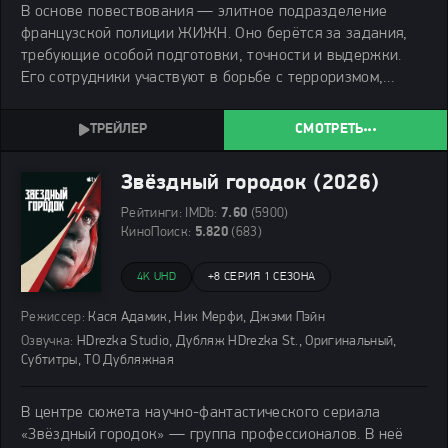
В основе повествования — элитное подразделение
французской полиции ЖИЖН. Оно берётся за задания,
требующие особой подготовки, точности и выдержки.
Его сотрудники участвуют в борьбе с терроризмом,
освобождают заложников и обеспечивают безопасность
важных государственных лиц. Каждый выезд связан с
СМОТРЕТЬ
Звёздный городок (2026)
Рейтинги:
IMDb:
7.60
(5900)
КиноПоиск:
5.820
(683)
4K UHD
+
8 СЕРИЯ 1 СЕЗОНА
Режиссер:
Кася Адамик, Ник Мерфи, Джэми Пэйн
Озвучка:
HDrezka Studio, Дубляж HDrezka St., Оригинальный,
Субтитры, ТО Дубляжная
В центре сюжета научно-фантастического сериала
«Звёздный городок» — группа профессионалов. В неё