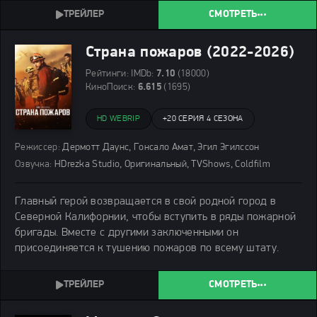
девушка с трудным характером, которая находится в
СМОТРЕТЬ
Страна пожаров (2022-2026)
Рейтинги:
IMDb:
7.10
(18000)
КиноПоиск:
6.615
(1695)
HD WEBRIP
+
20 СЕРИЯ 4 СЕЗОНА
Режиссер:
Дермотт Даунс, Гонсало Амат, Эгил Эгилссон
Озвучка:
HDrezka Studio, Оригинальный, TVShows, Coldfilm
Главный герой возвращается в свой родной город в
Северной Калифорнии, чтобы вступить в ряды пожарной
бригады. Вместе с другими заключенными он
присоединяется к тушению пожаров по всему штату.
СМОТРЕТЬ