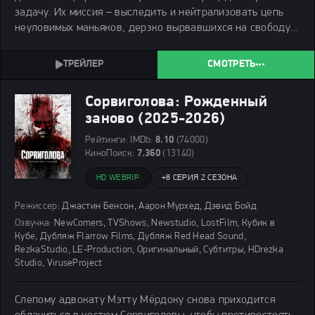
задачу. Их миссия – выследить и нейтрализовать цепь
неуловимых маньяков, дерзко вырвавшихся на свободу
из засекреченного пенитенциарного комплекса.
СМОТРЕТЬ
Сорвиголова: Рожденный
заново (2025-2026)
Рейтинги:
IMDb:
8.10
(74000)
КиноПоиск:
7.360
(13140)
HD WEBRIP
+
8 СЕРИЯ 2 СЕЗОНА
Режиссер:
Джастин Бенсон, Аарон Мурхед, Дэвид Бойд
Озвучка:
NewComers, TVShows, Newstudio, LostFilm, Кубик в
Кубе, Дубляж Flarrow Films, Дубляж Red Head Sound,
RezkaStudio, LE-Production, Оригинальный, Субтитры, HDrezka
Studio, ViruseProject
Слепому адвокату Мэтту Мёрдоку снова приходится