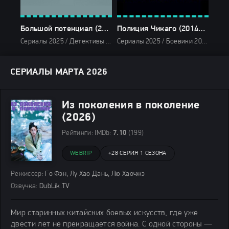
Большой потенциал (2025-2026)
Полиция Чикаго (2014-2026)
Сериалы 2025 / Детективы 2025 / Драмы 2025 / Криминальные фильмы 2025 / Фильмы 2025 / Сериалы в озвучке TVShows / Сериалы в озвучке LostFilm / Сериалы в озвучке HDrezka Studio / Детективы 2026 / Драмы 2026 / Сериалы 2026 / Фильмы 2026 / Криминальные фильмы 2026 / Сериалы января 2026 / Сериалы февраля 2026 / Новинки сериалов 2026 / Сериалы марта 2026 / Сериалы весны 2026 / Смотреть фильмы онлайн
Сериалы 2025 / Боевики 2025 / Драмы 2025 / Криминальные фильмы 2025 / Фильмы 2025 / Триллеры 2025 / Сериалы в озвучке TVShows / Новинки сериалов 2025 / Сериалы осени 2025 / Сериалы марта 2026 / Новинки сериалов 2026 / Сериалы 2026 / Боевики 2026 / Драмы 2026 / Криминальные фильмы 2026 / Фильмы 2026 / Сериалы января 2026 / Сериалы февраля 2026 / Сериалы апреля 2026 / Сериалы мая 2026 / Сериалы весны 2026 / Смотреть фильмы онлайн
СЕРИАЛЫ МАРТА 2026
Из поколения в поколение
(2026)
Рейтинги:
IMDb:
7.10
(199)
WEBRIP
+
28 СЕРИЯ 1 СЕЗОНА
Режиссер:
Го Фэн, Лу Хао Дань, Лю Хаочжэ
Озвучка:
DubLik.TV
Мир старинных китайских боевых искусств, где уже
двести лет не прекращается война. С одной стороны —