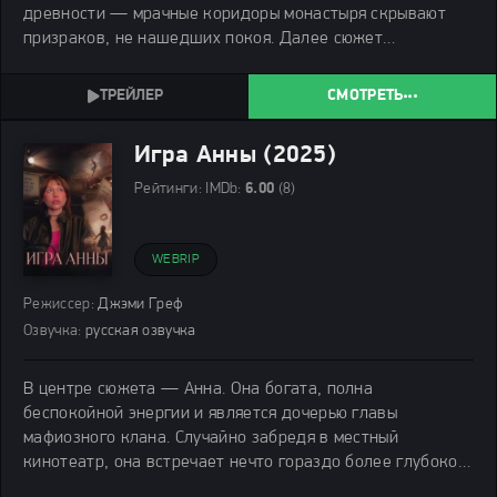
древности — мрачные коридоры монастыря скрывают
призраков, не нашедших покоя. Далее сюжет
перебрасывает нас в наши дни, где шумное
празднование Хэллоуина превращается в кровавую
СМОТРЕТЬ
баню. Завершает эту
Игра Анны (2025)
Рейтинги:
IMDb:
6.00
(8)
WEBRIP
Режиссер:
Джэми Греф
Озвучка:
русская озвучка
В центре сюжета — Анна. Она богата, полна
беспокойной энергии и является дочерью главы
мафиозного клана. Случайно забредя в местный
кинотеатр, она встречает нечто гораздо более глубокое,
чем просто способ сбежать от реальности. История,