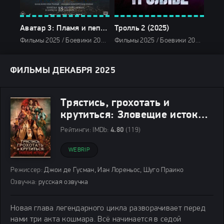
Аватар 3: Пламя и пепел (2025)
Тролль 2 (2025)
Фильмы 2025 / Боевики 2025 / Фильмы-приключения 2025 / Триллеры 2025 / Фантастические 2025 / Фэнтези 2025 / Фильмы декабря 2025 / Последние фильмы 2025 / Новинки кино 2025 / Зарубежные фильмы 2025 / Фильмы 4K / Популярные фильмы / Смотреть фильмы онлайн
Фильмы 2025 / Боевики 2025 / Фэнтези 2025 / Последние фильмы 2025 / Зарубежные фильмы 2025 / Новинки кино 2025 / Фильмы 4K / Фильмы декабря 2025 / Популярные фильмы / Смотреть фильмы онлайн
ФИЛЬМЫ ДЕКАБРЯ 2025
Трястись, грохотать и
крутиться: Зловещие истоки
(2025)
Рейтинги:
IMDb:
4.80
(119)
WEBRIP
Режиссер:
Джои де Гусман, Иан Лореньос, Шуго Праико
Озвучка:
русская озвучка
Новая глава легендарного цикла разворачивает перед
нами три акта кошмара. Всё начинается в седой