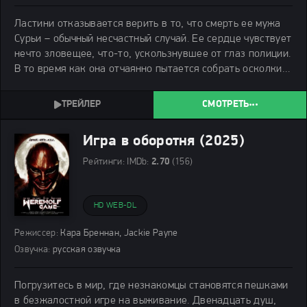
Ластини отказывается верить в то, что смерть ее мужа
Сурьи – обычный несчастный случай. Ее сердце чувствует
нечто зловещее, что-то, ускользнувшее от глаз полиции.
В то время как она отчаянно пытается собрать осколки
той роковой ночи, на семью обрушивается новая
трагедия: их дочь Арум внезапно
СМОТРЕТЬ
Игра в оборотня (2025)
Рейтинги:
IMDb:
2.70
(156)
HD WEB-DL
Режиссер:
Кара Бреннан, Jackie Payne
Озвучка:
русская озвучка
Погрузитесь в мир, где незнакомцы становятся пешками
в безжалостной игре на выживание. Двенадцать душ,