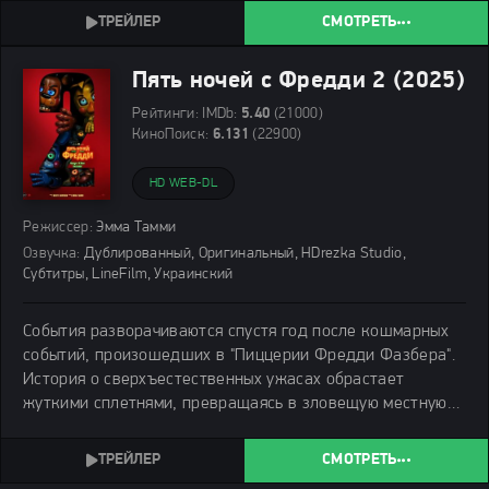
этом вихре эмоций, каждая из героинь вынуждена
СМОТРЕТЬ
Пять ночей с Фредди 2 (2025)
Рейтинги:
IMDb:
5.40
(21000)
КиноПоиск:
6.131
(22900)
HD WEB-DL
Режиссер:
Эмма Тамми
Озвучка:
Дублированный, Оригинальный, HDrezka Studio,
Субтитры, LineFilm, Украинский
События разворачиваются спустя год после кошмарных
событий, произошедших в "Пиццерии Фредди Фазбера".
История о сверхъестественных ужасах обрастает
жуткими сплетнями, превращаясь в зловещую местную
легенду.
СМОТРЕТЬ