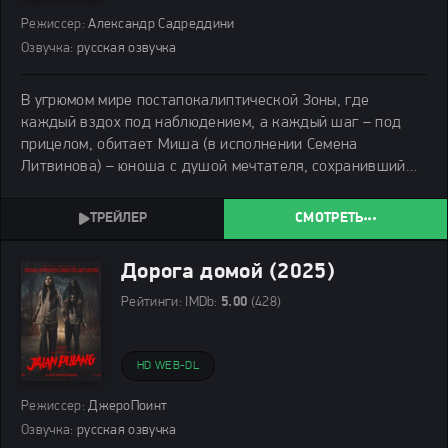
Режиссер:
Александр Садреддини
Озвучка:
русская озвучка
В угрюмом мире постапокалиптической Зоны, где
каждый вздох под наблюдением, а каждый шаг – под
прицелом, обитает Миша (в исполнении Семена
Литвинова) – юноша с душой мечтателя, сохранивший
наивность в этом жестоком мире. Он подобен
старательному архивариусу, кропотливо собирающему
СМОТРЕТЬ
осколки утерянных
Дорога домой (2025)
Рейтинги:
IMDb:
5.00
(428)
HD WEB-DL
Режиссер:
ДжероПоинт
Озвучка:
русская озвучка