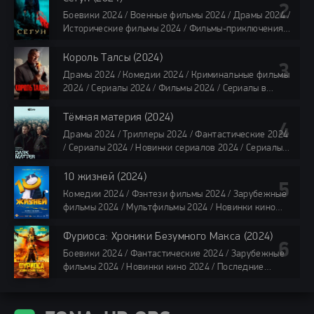
Смотреть фильмы онлайн
Боевики 2024 / Военные фильмы 2024 / Драмы 2024 /
118 мин.
Исторические фильмы 2024 / Фильмы-приключения
2024 / Сериалы 2024 / Новинки сериалов 2024 /
Сериалы 4K / Фильмы 2024 / Сериалы в озвучке
Король Талсы (2024)
TVShows / Сериалы в озвучке LostFilm / Сериалы в
Драмы 2024 / Комедии 2024 / Криминальные фильмы
озвучке HDrezka Studio / Смотреть фильмы онлайн
2024 / Сериалы 2024 / Фильмы 2024 / Сериалы в
все серии по 45 минут
озвучке TVShows / Сериалы в озвучке LostFilm /
Сериалы в озвучке HDrezka Studio / Смотреть фильмы
Тёмная материя (2024)
онлайн
Драмы 2024 / Триллеры 2024 / Фантастические 2024
40 мин
/ Сериалы 2024 / Новинки сериалов 2024 / Сериалы
4K / Фильмы 2024 / Сериалы в озвучке TVShows /
Сериалы в озвучке LostFilm / Сериалы в озвучке
10 жизней (2024)
HDrezka Studio / Смотреть фильмы онлайн
Комедии 2024 / Фэнтези фильмы 2024 / Зарубежные
все серии по 45 мин.
фильмы 2024 / Мультфильмы 2024 / Новинки кино
2024 / Последние фильмы 2024 / Фильмы весны 2024
/ Фильмы 2024 / Популярные фильмы / Смотреть
Фуриоса: Хроники Безумного Макса (2024)
фильмы онлайн
Боевики 2024 / Фантастические 2024 / Зарубежные
88 мин.
фильмы 2024 / Новинки кино 2024 / Последние
фильмы 2024 / Фильмы лета 2024 / Фильмы 4K /
Фильмы 2024 / Популярные фильмы / Смотреть
фильмы онлайн