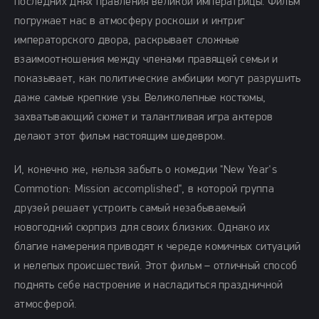
последних днях правления великой императрицы. Фильм
погружает нас в атмосферу роскоши и интриг
императорского двора, раскрывает сложные
взаимоотношения между членами правящей семьи и
показывает, как политические амбиции могут разрушить
даже самые крепкие узы. Великолепные костюмы,
захватывающий сюжет и талантливая игра актеров
делают этот фильм настоящим шедевром.
И, конечно же, нельзя забыть о комедии "New Year's
Commotion: Mission accomplished", в которой группа
друзей решает устроить самый незабываемый
новогодний сюрприз для своих близких. Однако их
благие намерения приводят к череде комичных ситуаций
и нелепых происшествий. Этот фильм – отличный способ
поднять себе настроение и насладиться праздничной
атмосферой.