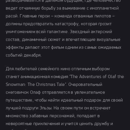
разворачивается в далеком будущем, где человечество
ведет отчаянную борьбу за выживание с инопланетной
расой. Главные герои – команда отважных пилотов –
должны предотвратить катастрофу, которая грозит
уничтожением всей галактике. Звездный актерский
состав, динамичный сюжет и впечатляющие визуальные
эффекты делают этот фильм одним из самых ожидаемых
событий декабря.
Для любителей семейного кино отличным выбором
станет анимационная комедия "The Adventures of Olaf the
Snowman: The Christmas Tale". Очаровательный
снеговичок Олаф отправляется в увлекательное
путешествие, чтобы найти идеальный подарок для своей
лучшей подруги Эльзы. На своем пути он встречает
множество забавных персонажей, попадает в
невероятные приключения и учится ценить дружбу и