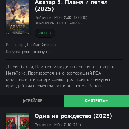
Аватар 3: Пламя и пепел
(2025)
Рейтинги:
IMDb:
7.40
(136000)
КиноПоиск:
7.630
(140898)
4K UHD
Режиссер:
Джеймс Кэмерон
Озвучка:
русская озвучка
Джейк Салли, Нейтири и их дети переживают смерть
Нетейама. Противостояние с корпорацией RDA
обостряется, и теперь семье предстоит столкнуться с
враждебным племенем На ви во главе с Варанг.
СМОТРЕТЬ
Одна на рождество (2025)
Рейтинги:
IMDb:
7.10
(711)