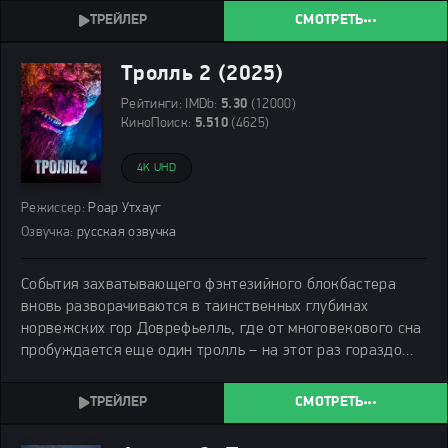
которую ей показывают, оказывается многослойной. Она
СМОТРЕТЬ
погружает
Тролль 2 (2025)
Рейтинги:
IMDb:
5.30
(12000)
КиноПоиск:
5.510
(4625)
4K UHD
Режиссер:
Роар Утхауг
Озвучка:
русская озвучка
События захватывающего фэнтезийного блокбастера
вновь разворачиваются в таинственных глубинах
норвежских гор Доврефьелль, где от многовекового сна
пробуждается еще один тролль – на этот раз гораздо
более крупный, злобный и внушающий ужас одним своим
видом.
СМОТРЕТЬ