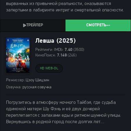
вырванных из привычной реальности, оказываются
запертыми в лабиринте интриг и смертельной опасности.
СМОТРЕТЬ
Левша (2025)
Рейтинги:
IMDb:
7.40
(3500)
КиноПоиск:
7.149
(246)
HD WEB-DL
Режиссер:
Цзоу Шицзин
Озвучка:
русская озвучка
Погрузитесь в атмосферу ночного Тайбэя, где судьба
одинокой матери Шу Фэнь и её двух дочерей
переплетается с запахами еды и ритмом шумной улицы.
Вернувшись в родной город после долгих лет
отсутствия, она пытается возродить семейный бизнес. В