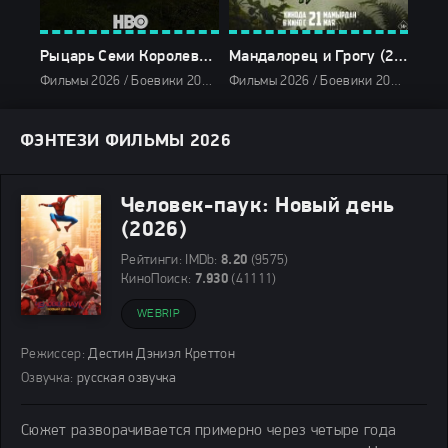
Рыцарь Семи Королевств (2026)
Мандалорец и Грогу (2026)
Бор
Фильмы 2026 / Боевики 2026 / Драмы 2026 / Фильмы-приключения 2026 / Фэнтези фильмы 2026 / Сериалы 2026 / Сериалы января 2026 / Новинки сериалов 2026 / Сериалы в озвучке LostFilm / Сериалы в озвучке HDrezka Studio / Сериалы в озвучке LineFilm / Сериалы 4K / Сериалы февраля 2026 / Смотреть фильмы онлайн
Фильмы 2026 / Боевики 2026 / Фильмы-приключения 2026 / Фантастические фильмы 2026 / Фэнтези фильмы 2026 / Последние фильмы 2026 / Новинки кино 2026 / Зарубежные фильмы 2026 / Фильмы мая 2026 / Фильмы весны 2026 / Популярные фильмы / Смотреть фильмы онлайн
ФЭНТЕЗИ ФИЛЬМЫ 2026
Человек-паук: Новый день
(2026)
Рейтинги:
IMDb:
8.20
(9575)
КиноПоиск:
7.930
(41111)
WEBRIP
Режиссер:
Дестин Дэниэл Креттон
Озвучка:
русская озвучка
Сюжет разворачивается примерно через четыре года