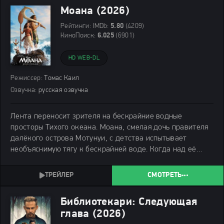
Моана (2026)
Рейтинги:
IMDb:
5.80
(4209)
КиноПоиск:
6.025
(6901)
HD WEB-DL
Режиссер:
Томас Каил
Озвучка:
русская озвучка
Лента переносит зрителя на бескрайние водные
просторы Тихого океана. Моана, смелая дочь правителя
далёкого острова Мотунуи, с детства испытывает
необъяснимую тягу к бескрайней воде. Когда над её
родными землями сгущается древнее проклятие,
уничтожающее рыбу и растения, девушка решает
СМОТРЕТЬ
откликнуться
Библиотекари: Следующая
глава (2026)