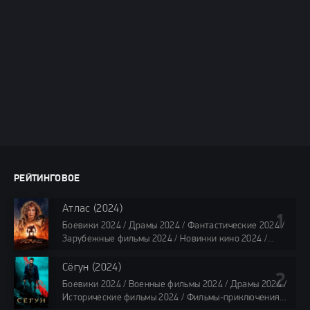
РЕЙТИНГОВОЕ
Атлас (2024)
Боевики 2024 / Драмы 2024 / Фантастические 2024 /
Зарубежные фильмы 2024 / Новинки кино 2024 /
Последние фильмы 2024 / Фильмы лета 2024 /
Фильмы 4K / Фильмы 2024 / Популярные фильмы /
Сёгун (2024)
Смотреть фильмы онлайн
Боевики 2024 / Военные фильмы 2024 / Драмы 2024 /
118 мин.
Исторические фильмы 2024 / Фильмы-приключения