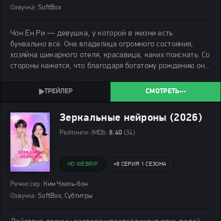
Озвучка:
SoftBox
Чон Ён Ри — девушка, у которой в жизни есть
буквально всё. Она владелица огромного состояния,
хозяйка шикарного отеля, красавица, каких поискать. Со
стороны кажется, что благодаря богатому рождению она
не знает забот.
СМОТРЕТЬ
Зеркальные нейроны (2026)
Рейтинги:
IMDb:
8.40
(34)
HD WEBRIP
+
8 СЕРИЯ 1 СЕЗОНА
Режиссер:
Ким Чхиль-бон
Озвучка:
SoftBox, Субтитры