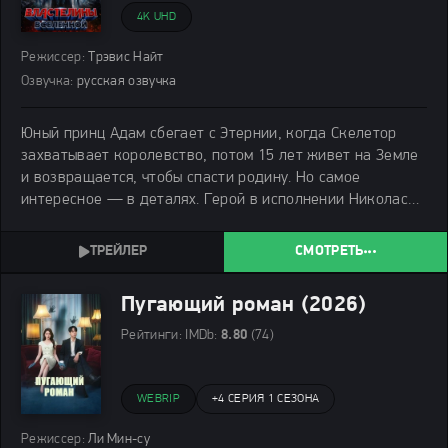
4K UHD
Режиссер:
Трэвис Найт
Озвучка:
русская озвучка
Юный принц Адам сбегает с Этернии, когда Скелетор
захватывает королевство, потом 15 лет живет на Земле
и возвращается, чтобы спасти родину. Но самое
интересное — в деталях. Герой в исполнении Николаса
Галицина трудится в отделе кадров, учится говорить о
чувствах и решать споры словами, а не оружием.
СМОТРЕТЬ
Пугающий роман (2026)
Рейтинги:
IMDb:
8.80
(74)
WEBRIP
+
4 СЕРИЯ 1 СЕЗОНА
Режиссер:
Ли Мин-су