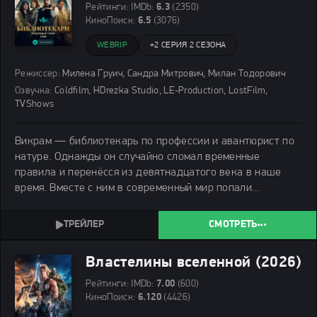
Рейтинги:
IMDb:
6.3
(2350)
КиноПоиск:
6.5
(3076)
WEBRIP
+
2 СЕРИЯ 2 СЕЗОНА
Режиссер:
Милена Груич, Сандра Митрович, Милан Тодорович
Озвучка:
Coldfilm, HDrezka Studio, LE-Production, LostFilm,
TVShows
Викрам — библиотекарь по профессии и авантюрист по
натуре. Однажды он случайно сломал временные
правила и перенёсся из девятнадцатого века в наше
время. Вместе с ним в современный мир попали
старинные магические вещи. Эти вещи разлетелись по
всей Европе и начали ломать границы времени. Плохие
СМОТРЕТЬ
люди
Властелины вселенной (2026)
Рейтинги:
IMDb:
7.00
(600)
КиноПоиск:
6.120
(4426)