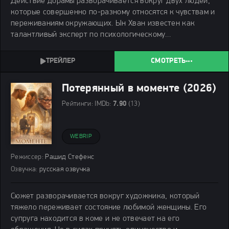
Действие дорамы разворачивается вокруг двух людей,
которые совершенно по-разному относятся к чувствам и
переживаниям окружающих. Ын Хван известен как
талантливый эксперт по психологическому
консультированию.
СМОТРЕТЬ
Потерянный в моменте (2026)
Рейтинги:
IMDb:
7.90
(13)
WEBRIP
Режиссер:
Рашид Стефенс
Озвучка:
русская озвучка
Сюжет разворачивается вокруг художника, который
тяжело переживает состояние любимой женщины. Его
супруга находится в коме и не отвечает на его