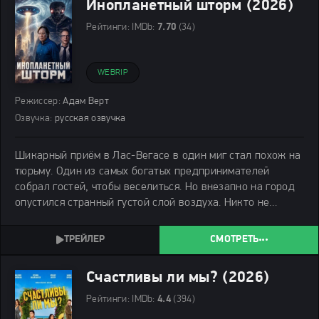
Инопланетный шторм (2026)
Рейтинги:
IMDb:
7.70
(34)
WEBRIP
Режиссер:
Адам Верт
Озвучка:
русская озвучка
Шикарный приём в Лас-Вегасе в один миг стал похож на
тюрьму. Один из самых богатых предпринимателей
собрал гостей, чтобы веселиться. Но внезапно на город
опустился странный густой слой воздуха. Никто не
понимал, откуда он взялся. Чтобы защитить людей,
бизнесмен сообщил, что у него есть подземная
СМОТРЕТЬ
Счастливы ли мы? (2026)
Рейтинги:
IMDb:
4.4
(394)