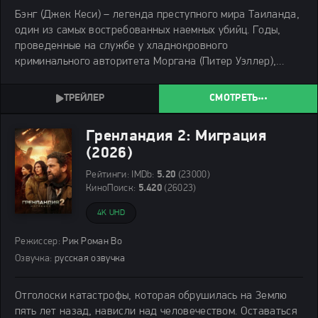
Бэнг (Джек Кеси) – легенда преступного мира Таиланда,
один из самых востребованных наемных убийц. Годы,
проведенные на службе у хладнокровного
криминального авторитета Моргана (Питер Уэллер),
превратили его в безупречную машину смерти. Морган
ценит Бэнга за его беспощадность и эффективность,
СМОТРЕТЬ
Гренландия 2: Миграция
(2026)
Рейтинги:
IMDb:
5.20
(23000)
КиноПоиск:
5.420
(26023)
4K UHD
Режиссер:
Рик Роман Во
Озвучка:
русская озвучка
Отголоски катастрофы, которая обрушилась на Землю
пять лет назад, нависли над человечеством. Оставаться