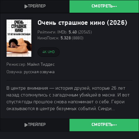
детей. Она следит за порядком в их доме.
СМОТРЕТЬ
Очень страшное кино (2026)
Рейтинги:
IMDb:
5.40
(20545)
КиноПоиск:
5.328
(8880)
4K UHD
Режиссер:
Майкл Тиддес
Озвучка:
русская озвучка
В центре внимания — история друзей, которые 26 лет
назад столкнулись с загадочным убийцей в маске. И вот
спустя годы прошлое снова напоминает о себе. Герои
оказываются в центре безумных событий. Синди
Кэмпбелл, Рэй Уилкинс, Бренда и Шорти Микс снова
собираются вместе после долгих лет разлуки
СМОТРЕТЬ