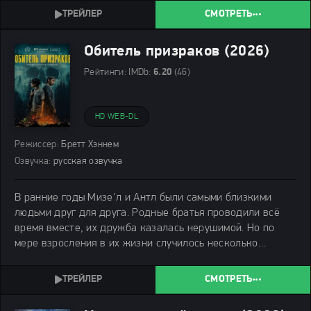
сильная жажда расплаты подталкивают
СМОТРЕТЬ
Обитель призраков (2026)
Рейтинги:
IMDb:
6.20
(46)
HD WEB-DL
Режиссер:
Бретт Хэннем
Озвучка:
русская озвучка
В ранние годы Мизе'л и Антл были самыми близкими
людьми друг для друга. Родные братья проводили всё
время вместе, их дружба казалась нерушимой. Но по
мере взросления в их жизни случилось несколько
тяжёлых событий, которые разорвали эту связь.
СМОТРЕТЬ