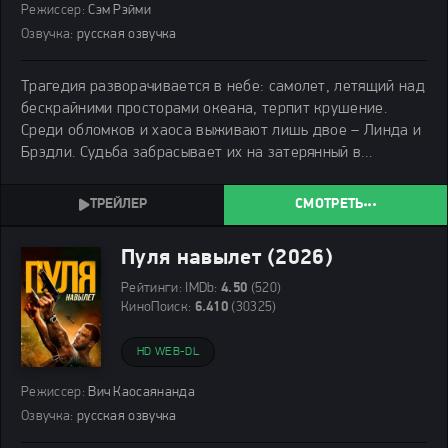
Режиссер:
Сэм Рэйми
Озвучка:
русская озвучка
Трагедия разворачивается в небе: самолет, летящий над
бескрайними просторами океана, терпит крушение.
Среди обломков и хаоса выживают лишь двое – Линда и
Брэдли. Судьба забрасывает их на затерянный в
тропиках необитаемый остров.
СМОТРЕТЬ
Пуля навылет (2026)
Рейтинги:
IMDb:
4.50
(520)
КиноПоиск:
6.410
(30325)
HD WEB-DL
Режиссер:
Вич Каосаянанда
Озвучка:
русская озвучка