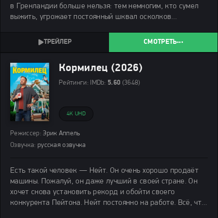
в Гренландии больше нельзя: тем немногим, кто сумел
выжить, угрожает постоянный шквал осколков
астероида. Человечество, а точнее то, что от него
осталось, должно совершить самую важную и опасную
СМОТРЕТЬ
Кормилец (2026)
Рейтинги:
IMDb:
5.60
(3648)
4K UHD
Режиссер:
Эрик Аппель
Озвучка:
русская озвучка
Есть такой человек — Нейт. Он очень хорошо продаёт
машины. Пожалуй, он даже лучший в своей стране. Он
хочет снова установить рекорд и обойти своего
конкурента Пейтона. Нейт постоянно на работе. Всё, что
касается дома, делает его жена Кэти. Кэти растит троих