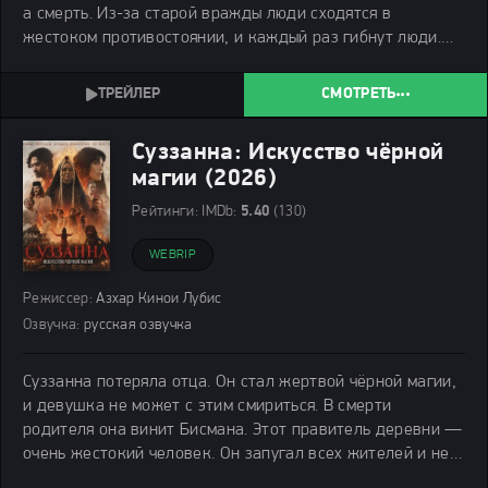
а смерть. Из-за старой вражды люди сходятся в
жестоком противостоянии, и каждый раз гибнут люди.
Так было всегда, и никто не пытался это изменить.
СМОТРЕТЬ
Суззанна: Искусство чёрной
магии (2026)
Рейтинги:
IMDb:
5.40
(130)
WEBRIP
Режиссер:
Азхар Кинои Лубис
Озвучка:
русская озвучка
Суззанна потеряла отца. Он стал жертвой чёрной магии,
и девушка не может с этим смириться. В смерти
родителя она винит Бисмана. Этот правитель деревни —
очень жестокий человек. Он запугал всех жителей и не
терпит, когда кто-то идёт против него. Боль от потери и