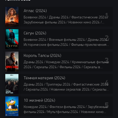
Атлас (2024)
Боевики 2024 / Драмы 2024 / Фантастические 2024 /
Зарубежные фильмы 2024 / Новинки кино 2024 /
Последние фильмы 2024 / Фильмы лета 2024 /
Фильмы 4K / Фильмы 2024 / Популярные фильмы /
Сёгун (2024)
Смотреть фильмы онлайн
Боевики 2024 / Военные фильмы 2024 / Драмы 2024 /
118 мин.
Исторические фильмы 2024 / Фильмы-приключения
2024 / Сериалы 2024 / Новинки сериалов 2024 /
Сериалы 4K / Фильмы 2024 / Сериалы в озвучке
Король Талсы (2024)
TVShows / Сериалы в озвучке LostFilm / Сериалы в
Драмы 2024 / Комедии 2024 / Криминальные фильмы
озвучке HDrezka Studio / Смотреть фильмы онлайн
2024 / Сериалы 2024 / Фильмы 2024 / Сериалы в
все серии по 45 минут
озвучке TVShows / Сериалы в озвучке LostFilm /
Сериалы в озвучке HDrezka Studio / Смотреть фильмы
Тёмная материя (2024)
онлайн
Драмы 2024 / Триллеры 2024 / Фантастические 2024
40 мин
/ Сериалы 2024 / Новинки сериалов 2024 / Сериалы
4K / Фильмы 2024 / Сериалы в озвучке TVShows /
Сериалы в озвучке LostFilm / Сериалы в озвучке
10 жизней (2024)
HDrezka Studio / Смотреть фильмы онлайн
Комедии 2024 / Фэнтези фильмы 2024 / Зарубежные
все серии по 45 мин.
фильмы 2024 / Мультфильмы 2024 / Новинки кино
2024 / Последние фильмы 2024 / Фильмы весны 2024