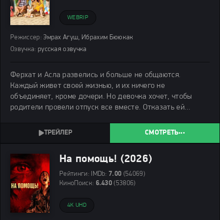
WEBRIP
Режиссер:
Эмрах Агуш, Ибрахим Бююкак
Озвучка:
русская озвучка
Ферхат и Асла развелись и больше не общаются.
Каждый живет своей жизнью, и их ничего не
объединяет, кроме дочери. Но девочка хочет, чтобы
родители провели отпуск все вместе. Отказать ей
невозможно. Бывшие супруги соглашаются на
совместную поездку. Чтобы не травмировать
СМОТРЕТЬ
родственников и не портить
На помощь! (2026)
Рейтинги:
IMDb:
7.00
(54069)
КиноПоиск:
6.430
(53806)
4K UHD