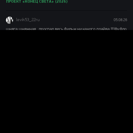
ПРОЕКТ «КОНЕЦ СВЕТА» (2026)
levik53_22ru
05.08.26
шняга шняжная...проспал весь фильм ни какого драйва !!!!фуфло
короче
ЧЕЛОВЕК-ПАУК: НОВЫЙ ДЕНЬ (2026)
Н
ник
04.08.26
Муть полная,1 из 10ти.Не тратьте время.
КАТАСТРОФА. УДАР ИЗ КОСМОСА (2026)
А
ага да
04.08.26
немое кино воскресло, были пару слов и фраз за первые 23
минуты, посмотрел 30 минут, музыку можно и по радио
МОТОР СИТИ (2026)