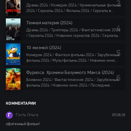
TVShows / Сериалы в озвучке LostFilm / Сериалы в
Драмы 2024 / Комедии 2024 / Криминальные фильмы
озвучке HDrezka Studio / Смотреть фильмы онлайн
2024 / Сериалы 2024 / Фильмы 2024 / Сериалы в
все серии по 45 минут
озвучке TVShows / Сериалы в озвучке LostFilm /
Сериалы в озвучке HDrezka Studio / Смотреть фильмы
Тёмная материя (2024)
онлайн
Драмы 2024 / Триллеры 2024 / Фантастические 2024
40 мин
/ Сериалы 2024 / Новинки сериалов 2024 / Сериалы
4K / Фильмы 2024 / Сериалы в озвучке TVShows /
Сериалы в озвучке LostFilm / Сериалы в озвучке
10 жизней (2024)
HDrezka Studio / Смотреть фильмы онлайн
Комедии 2024 / Фэнтези фильмы 2024 / Зарубежные
все серии по 45 мин.
фильмы 2024 / Мультфильмы 2024 / Новинки кино
2024 / Последние фильмы 2024 / Фильмы весны 2024
/ Фильмы 2024 / Популярные фильмы / Смотреть
Фуриоса: Хроники Безумного Макса (2024)
фильмы онлайн
Боевики 2024 / Фантастические 2024 / Зарубежные
88 мин.
фильмы 2024 / Новинки кино 2024 / Последние
фильмы 2024 / Фильмы лета 2024 / Фильмы 4K /
Фильмы 2024 / Популярные фильмы / Смотреть
фильмы онлайн
КОММЕНТАРИИ
148 мин.
Г
Гость Ольга
05.08.26
офигенный фильм!