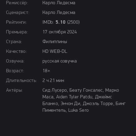
Режиссёр:
Карло Ледесма
Сценарист:
Карло Ледесма
Рейтинги:
IMDb:
5.10
(2500)
Премьера:
17 октября 2024
Страна:
Филиппины
Качество:
HD WEB-DL
Озвучка:
русская озвучка
Возраст:
18+
Длительность:
2 ч 21 мин
Актёры:
Сид Лусеро, Беату Гонсалес, Марко
Маса, Aiden Tyler Patdu, Джеймс
Бланко, Энчон Ди, Джоэль Торре, Бинг
Пиментель, Luka Sero