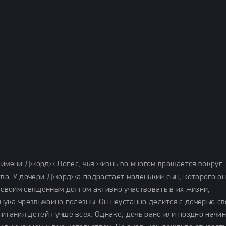
 имени Джордж Лопес, чья жизнь во многом вращается вокруг
тва. У дочери Джорджа подрастает маленький сын, которого он
 своим священным долгом активно участвовать в их жизни,
внука чрезвычайно полезны. Он неустанно делится с дочерью с
итания детей лучше всех. Однако, дочь рано или поздно начи