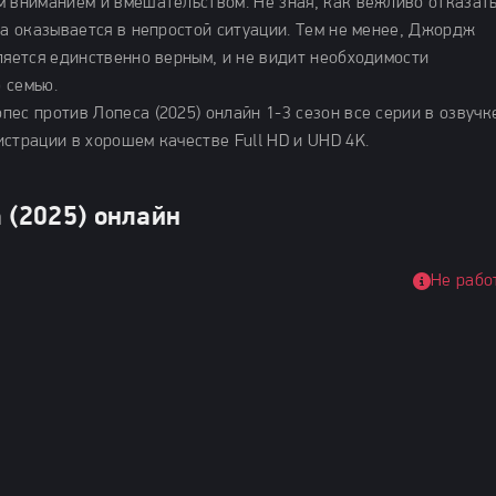
м вниманием и вмешательством. Не зная, как вежливо отказат
на оказывается в непростой ситуации. Тем не менее, Джордж
ляется единственно верным, и не видит необходимости
 семью.
ес против Лопеса (2025) онлайн 1-3 сезон все серии в озвучк
страции в хорошем качестве Full HD и UHD 4K.
 (2025) онлайн
Не рабо