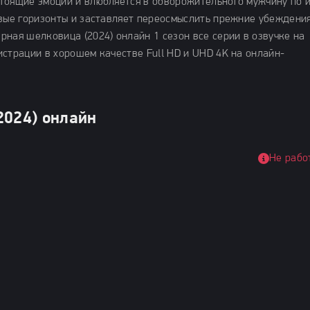
тоящие эмоции и влюбляется в обворожительного мужчину по 
овые горизонты и заставляет переосмыслить прежние убеждения
ная шелковица (2024) онлайн 1 сезон все серии в озвучке на
страции в хорошем качестве Full HD и UHD 4K на онлайн-
2024) онлайн
Не рабо