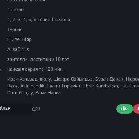
23 сентября 2024
1 сезон
1, 2, 3, 4, 5, 6 серия 1 сезона
Турция
HD WEBRip
AlisaDirilis
зрителям, достигшим 18 лет
:
каждая серия по 120 мин.
Ирэм Хэльваджиолу, Шюкрю Озйылдыз, Бурак Дакак, Нюрс
Кёсе, Asli Inandik, Селин Тюркмен, Ebrar Karabakan, Наз Эль
Onur Gürçay, Рами Нарин
ЙЛЕР
0
2