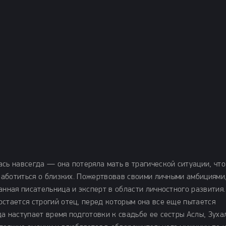
сь навсегда — она потеряла мать в трагической ситуации, что
 заботиться о близких. Пожертвовав своими личными амбициями
анная писательница и эксперт в области личностного развития.
стается строгий отец, перед которым она все еще пытается
а наступает время подготовки к свадьбе ее сестры Аслы, Зуха