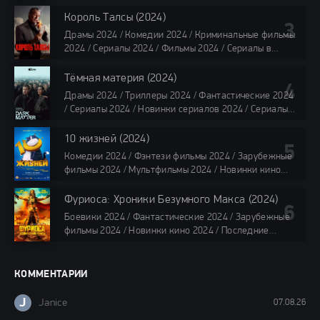
2024 / Сериалы 2024 / Новинки сериалов 2024 /
Сериалы 4K / Фильмы 2024 / Сериалы в озвучке
Король Талсы (2024)
TVShows / Сериалы в озвучке LostFilm / Сериалы в
Драмы 2024 / Комедии 2024 / Криминальные фильмы
озвучке HDrezka Studio / Смотреть фильмы онлайн
2024 / Сериалы 2024 / Фильмы 2024 / Сериалы в
все серии по 45 минут
озвучке TVShows / Сериалы в озвучке LostFilm /
Сериалы в озвучке HDrezka Studio / Смотреть фильмы
Тёмная материя (2024)
онлайн
Драмы 2024 / Триллеры 2024 / Фантастические 2024
40 мин
/ Сериалы 2024 / Новинки сериалов 2024 / Сериалы
4K / Фильмы 2024 / Сериалы в озвучке TVShows /
Сериалы в озвучке LostFilm / Сериалы в озвучке
10 жизней (2024)
HDrezka Studio / Смотреть фильмы онлайн
Комедии 2024 / Фэнтези фильмы 2024 / Зарубежные
все серии по 45 мин.
фильмы 2024 / Мультфильмы 2024 / Новинки кино
2024 / Последние фильмы 2024 / Фильмы весны 2024
/ Фильмы 2024 / Популярные фильмы / Смотреть
Фуриоса: Хроники Безумного Макса (2024)
фильмы онлайн
Боевики 2024 / Фантастические 2024 / Зарубежные
88 мин.
фильмы 2024 / Новинки кино 2024 / Последние
фильмы 2024 / Фильмы лета 2024 / Фильмы 4K /
Фильмы 2024 / Популярные фильмы / Смотреть
фильмы онлайн
КОММЕНТАРИИ
148 мин.
J
Janice
07.08.26