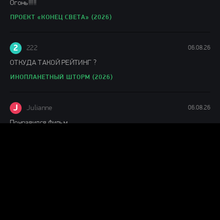
Огонь!!!!!
ПРОЕКТ «КОНЕЦ СВЕТА» (2026)
2
222
06.08.26
ОТКУДА ТАКОЙ РЕЙТИНГ ?
ИНОПЛАНЕТНЫЙ ШТОРМ (2026)
J
Julianne
06.08.26
Понравился фильм
ЛАКОМЫЙ КУСОК (2026)
Г
Гость Ольга
05.08.26
офигенный фильм!
ПРОЕКТ «КОНЕЦ СВЕТА» (2026)