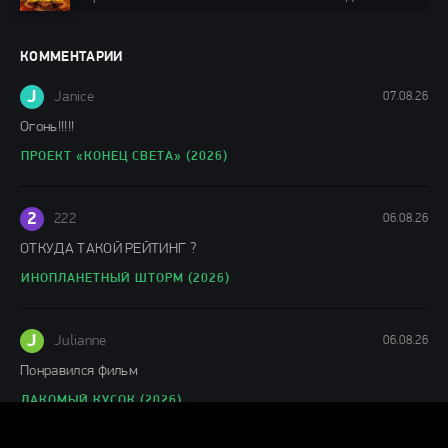
фильмы 2024 / Фильмы лета 2024 / Фильмы 4K /
Фильмы 2024 / Популярные фильмы / Смотреть
фильмы онлайн
КОММЕНТАРИИ
148 мин.
J
Janice
07.08.26
Огонь!!!!!
ПРОЕКТ «КОНЕЦ СВЕТА» (2026)
2
222
06.08.26
ОТКУДА ТАКОЙ РЕЙТИНГ ?
ИНОПЛАНЕТНЫЙ ШТОРМ (2026)
J
Julianne
06.08.26
Понравился фильм
ЛАКОМЫЙ КУСОК (2026)