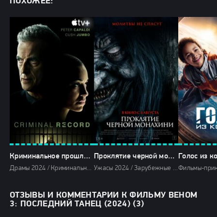
ПОХОЖЕЕ:
Криминальное прошлое (2024)
Проклятие черной монахини (2024)
Голос из к
Драмы 2024 / Криминальные фильмы 2024 / Триллеры 2024 / Сериалы 2024 / Новинки сериалов 2024 / Фильмы 2024 / Сериалы в озвучке HDrezka Studio / Смотреть фильмы онлайн
Ужасы 2024 / Зарубежные фильмы 2024 / Новинки кино 2024 / Последние фильмы 2024 / Фильмы лета 2024 / Фильмы 2024 / Смотреть фильмы онлайн
ОТЗЫВЫ И КОММЕНТАРИИ К ФИЛЬМУ ВЕНОМ
3: ПОСЛЕДНИЙ ТАНЕЦ (2024) (3)