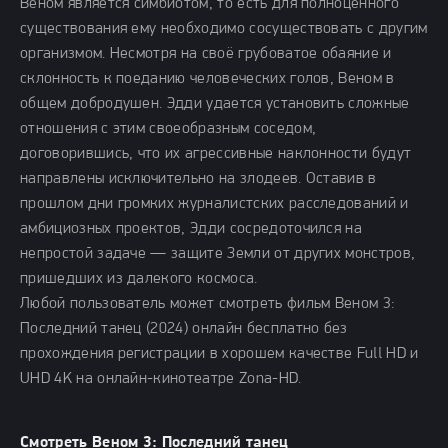
Веном является симбиотом, то есть для полноценного
существования ему необходимо сосуществовать с другим
организмом. Несмотря на своё грубоватое обаяние и
склонность к поеданию человеческих голов, Веном в
общем добродушен. Эдди удается установить сложные
отношения с этим своеобразным соседом,
договорившись, что их агрессивные наклонности будут
направлены исключительно на злодеев. Оставив в
прошлом дни громких журналистских расследований и
амбициозных проектов, Эдди сосредоточился на
непростой задаче — защите Земли от других монстров,
пришедших из далекого космоса.
Любой пользователь может смотреть фильм Веном 3:
Последний танец (2024) онлайн бесплатно без
прохождения регистрации в хорошем качестве Full HD и
UHD 4K на онлайн-кинотеатре Zona-HD.
Смотреть Веном 3: Последний танец