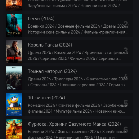
Боевики 2024 / Драмы 2024 / Фантастические 2024 /
Зарубежные фильмы 2024 / Новинки кино 2024 /
Последние фильмы 2024 / Фильмы лета 2024 /
Фильмы 4K / Фильмы 2024 / Популярные фильмы /
Сёгун (2024)
Смотреть фильмы онлайн
Боевики 2024 / Военные фильмы 2024 / Драмы 2024 /
118 мин.
Исторические фильмы 2024 / Фильмы-приключения
2024 / Сериалы 2024 / Новинки сериалов 2024 /
Сериалы 4K / Фильмы 2024 / Сериалы в озвучке
Король Талсы (2024)
TVShows / Сериалы в озвучке LostFilm / Сериалы в
Драмы 2024 / Комедии 2024 / Криминальные фильмы
озвучке HDrezka Studio / Смотреть фильмы онлайн
2024 / Сериалы 2024 / Фильмы 2024 / Сериалы в
все серии по 45 минут
озвучке TVShows / Сериалы в озвучке LostFilm /
Сериалы в озвучке HDrezka Studio / Смотреть фильмы
Тёмная материя (2024)
онлайн
Драмы 2024 / Триллеры 2024 / Фантастические 2024
40 мин
/ Сериалы 2024 / Новинки сериалов 2024 / Сериалы
4K / Фильмы 2024 / Сериалы в озвучке TVShows /
Сериалы в озвучке LostFilm / Сериалы в озвучке
10 жизней (2024)
HDrezka Studio / Смотреть фильмы онлайн
Комедии 2024 / Фэнтези фильмы 2024 / Зарубежные
все серии по 45 мин.
фильмы 2024 / Мультфильмы 2024 / Новинки кино
2024 / Последние фильмы 2024 / Фильмы весны 2024
/ Фильмы 2024 / Популярные фильмы / Смотреть
Фуриоса: Хроники Безумного Макса (2024)
фильмы онлайн
Боевики 2024 / Фантастические 2024 / Зарубежные
88 мин.
фильмы 2024 / Новинки кино 2024 / Последние