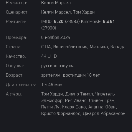
Режиссёр:
Келли Марсел
Сценарист:
Келли Марсел, Том Харди
Рейтинги:
IMDb:
6.20
(23583) KinoPoisk:
6.461
(27900)
Премьера:
6 ноября 2024
Страна:
США, Великобритания, Мексика, Канада
Качество:
4K UHD
Озвучка:
русская озвучка
Возраст:
зрителям, достигшим 18 лет
Длительность:
1 ч 49 мин
Актёры:
Том Харди, Джуно Темпл, Чиветель
Эджиофор, Рис Иванс, Стивен Грэм,
Пегги Лу, Кларк Бако, Аланна Юбак,
Кристо Фернандес, Джаред Абрахамсон