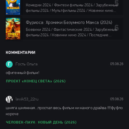
HDrezka Studio / Смотреть фильмы онлайн
Комедии 2024 / Фэнтези фильмы 2024 / Зарубежные
все серии по 45 мин.
фильмы 2024 / Мультфильмы 2024 / Новинки кино
2024 / Последние фильмы 2024 / Фильмы весны 2024
/ Фильмы 2024 / Популярные фильмы / Смотреть
Фуриоса: Хроники Безумного Макса (2024)
фильмы онлайн
Боевики 2024 / Фантастические 2024 / Зарубежные
88 мин.
фильмы 2024 / Новинки кино 2024 / Последние
фильмы 2024 / Фильмы лета 2024 / Фильмы 4K /
Фильмы 2024 / Популярные фильмы / Смотреть
фильмы онлайн
КОММЕНТАРИИ
148 мин.
Г
Гость Ольга
05.08.26
офигенный фильм!
ПРОЕКТ «КОНЕЦ СВЕТА» (2026)
levik53_22ru
05.08.26
шняга шняжная...проспал весь фильм ни какого драйва !!!!фуфло
короче
ЧЕЛОВЕК-ПАУК: НОВЫЙ ДЕНЬ (2026)