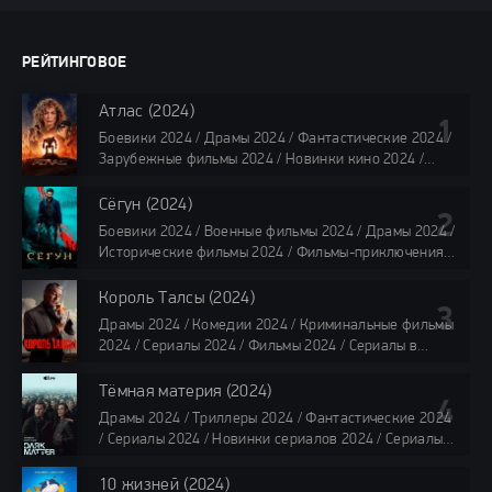
РЕЙТИНГОВОЕ
Атлас (2024)
Боевики 2024 / Драмы 2024 / Фантастические 2024 /
Зарубежные фильмы 2024 / Новинки кино 2024 /
Последние фильмы 2024 / Фильмы лета 2024 /
Фильмы 4K / Фильмы 2024 / Популярные фильмы /
Сёгун (2024)
Смотреть фильмы онлайн
Боевики 2024 / Военные фильмы 2024 / Драмы 2024 /
118 мин.
Исторические фильмы 2024 / Фильмы-приключения
2024 / Сериалы 2024 / Новинки сериалов 2024 /
Сериалы 4K / Фильмы 2024 / Сериалы в озвучке
Король Талсы (2024)
TVShows / Сериалы в озвучке LostFilm / Сериалы в
Драмы 2024 / Комедии 2024 / Криминальные фильмы
озвучке HDrezka Studio / Смотреть фильмы онлайн
2024 / Сериалы 2024 / Фильмы 2024 / Сериалы в
все серии по 45 минут
озвучке TVShows / Сериалы в озвучке LostFilm /
Сериалы в озвучке HDrezka Studio / Смотреть фильмы
Тёмная материя (2024)
онлайн
Драмы 2024 / Триллеры 2024 / Фантастические 2024
40 мин
/ Сериалы 2024 / Новинки сериалов 2024 / Сериалы
4K / Фильмы 2024 / Сериалы в озвучке TVShows /
Сериалы в озвучке LostFilm / Сериалы в озвучке
10 жизней (2024)