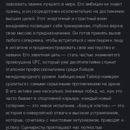
завоевать звание лучшего в мире. Его амбиции не знают
границ, и он сосредоточен исключительно на достижении
высших целей. Этот энергичный и страстный воин
ежедневно посвящает себя тренировкам, глубоко веря в
свою миссию и предназначение. Он готов принять вызов
любого соперника, чтобы встретиться с ним лицом к лицу
в октагоне и продемонстрировать своё мастерство и
навыки. Его заветная цель — стать частью знаменитого
промоушена UFC, который уже десятилетиями служит
эталоном профессионализма среди бойцов
международного уровня. Амбициозный Тэйлор намерен
сразиться с самыми серьёзными противниками на арене.
В его активе уже несколько значимых побед, но, как это
часто бывает в спортивной карьере, каждый новый
соперник — это новое испытание. «Боец в клетке» — это
история о невероятной отваге и высоких устремлениях,
которые, сочетаясь с неистовым энтузиазмом, приводят к
успеху. Сценаристы приглашают нас полностью