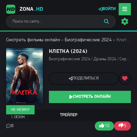
ZONA
.HD
ВОЙТИ
Смотреть фильмы онлайн
»
Биографические 2024
» Клетка (2024)
КЛЕТКА (2024)
Биографические 2024 / Драмы 2024 / Сериалы 2024 / Новинки сериалов 2024 / Фильмы 2024 / Сериалы в озвучке HDrezka Studio / Смотреть фильмы онлайн
ПОДЕЛИТЬСЯ
СМОТРЕТЬ ОНЛАЙН
HD WEBRIP
ТРЕЙЛЕР
1 СЕЗОН
0
10
5