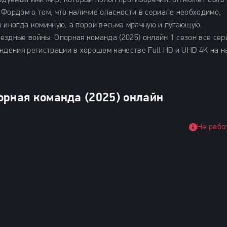
едуемый ими мир, который полон противоречий: он может быть 
 Фордом о том, что наличие опасности в сериале необходимо,
к иногда комичную, а порой весьма мрачную и пугающую.
ездные войны: Опорная команда (2025) онлайн 1 сезон все сер
ождения регистрации в хорошем качестве Full HD и UHD 4K на 
орная команда (2025) онлайн
Не рабо