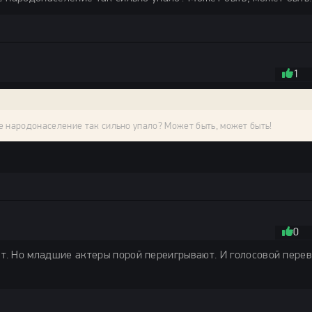
1
 народонаселение так сильно упало? Может быть, может быть!
0
. Но младшие актеры порой переигрывают. И голосовой пере