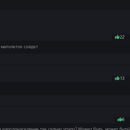
22
 малолеток сойдет.
13
6
 народонаселение так сильно упало? Может быть, может быть