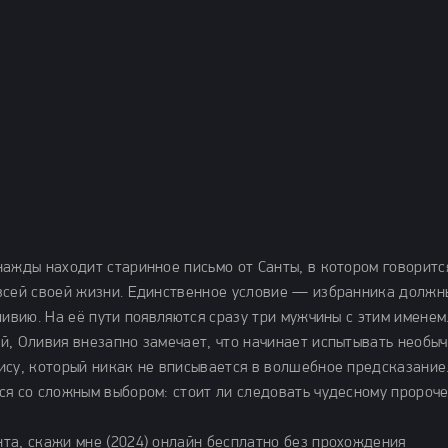
ажды находит старинное письмо от Санты, в котором говоритс
 всей своей жизни. Единственное условие — избранника должн
ливию. На её пути появляются сразу три мужчины с этим именем
й, Оливия внезапно замечает, что начинает испытывать необы
ису, который никак не вписывается в волшебное предсказание
ся со сложным выбором: стоит ли следовать чудесному пророч
та, скажи мне (2024) онлайн бесплатно без прохождения