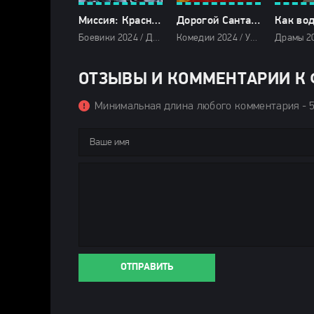
Миссия: Красный (2024)
Дорогой Санта (2024)
Боевики 2024 / Детективы 2024 / Комедии 2024 / Фильмы-приключения 2024 / Фэнтези фильмы 2024 / Зарубежные фильмы 2024 / Фильмы осени 2024 / Новинки кино 2024 / Последние фильмы 2024 / Фильмы 2024 / Новогодние фильмы / Популярные фильмы / Смотреть фильмы онлайн
Комедии 2024 / Ужасы 2024 / Фэнтези фильмы 2024 / Зарубежные фильмы 2024 / Фильмы осени 2024 / Последние фильмы 2024 / Фильмы 4K / Фильмы декабря 2024 / Фильмы 2024 / Новогодние фильмы / Смотреть фильмы онлайн
ОТЗЫВЫ И КОММЕНТАРИИ К Ф
Минимальная длина любого комментария - 
ОТПРАВИТЬ