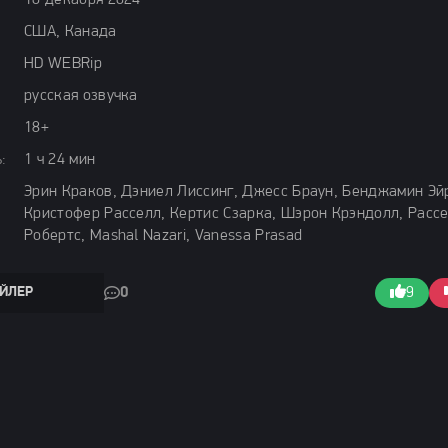
10 декабря 2024
США, Канада
HD WEBRip
русская озвучка
18+
:
1 ч 24 мин
Эрин Краков, Дэниел Лиссинг, Джесс Браун, Бенджамин Эй
Кристофер Расселл, Кертис Сзарка, Шэрон Крэндолл, Расс
Робертс, Mashal Nazari, Vanessa Prasad
ЙЛЕР
0
9