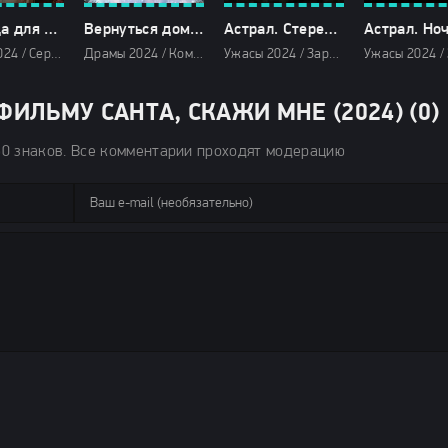
Как вода для шоколада (2024-2026)
Вернуться домой к Рождеству (2024)
Астрал. Стереоскоп демона (2024)
Драмы 2024 / Сериалы 2024 / Новинки сериалов 2024 / Фильмы 2024 / Сериалы в озвучке HDrezka Studio / Сериалы 2026 / Фильмы 2026 / Драмы 2026 / Сериалы февраля 2026 / Смотреть фильмы онлайн
Драмы 2024 / Комедии 2024 / Мелодрамы 2024 / Зарубежные фильмы 2024 / Новинки кино 2024 / Последние фильмы 2024 / Фильмы весны 2024 / Фильмы 2024 / Новогодние фильмы / Смотреть фильмы онлайн
Ужасы 2024 / Зарубежные фильмы 2024 / Новинки кино 2024 / Последние фильмы 2024 / Фильмы осени 2024 / Фильмы 2024 / Смотреть фильмы онлайн
ИЛЬМУ САНТА, СКАЖИ МНЕ (2024) (0)
50 знаков. Все комментарии проходят модерацию