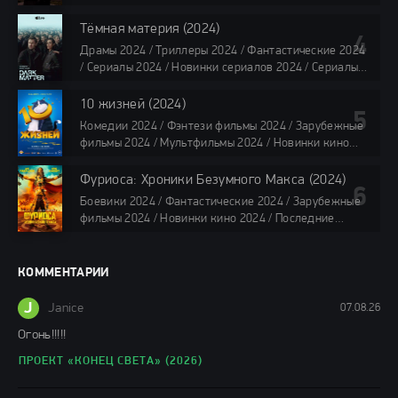
все серии по 45 минут
озвучке TVShows / Сериалы в озвучке LostFilm /
Сериалы в озвучке HDrezka Studio / Смотреть фильмы
Тёмная материя (2024)
онлайн
Драмы 2024 / Триллеры 2024 / Фантастические 2024
40 мин
/ Сериалы 2024 / Новинки сериалов 2024 / Сериалы
4K / Фильмы 2024 / Сериалы в озвучке TVShows /
Сериалы в озвучке LostFilm / Сериалы в озвучке
10 жизней (2024)
HDrezka Studio / Смотреть фильмы онлайн
Комедии 2024 / Фэнтези фильмы 2024 / Зарубежные
все серии по 45 мин.
фильмы 2024 / Мультфильмы 2024 / Новинки кино
2024 / Последние фильмы 2024 / Фильмы весны 2024
/ Фильмы 2024 / Популярные фильмы / Смотреть
Фуриоса: Хроники Безумного Макса (2024)
фильмы онлайн
Боевики 2024 / Фантастические 2024 / Зарубежные
88 мин.
фильмы 2024 / Новинки кино 2024 / Последние
фильмы 2024 / Фильмы лета 2024 / Фильмы 4K /
Фильмы 2024 / Популярные фильмы / Смотреть
фильмы онлайн
КОММЕНТАРИИ
148 мин.
J
Janice
07.08.26
Огонь!!!!!
ПРОЕКТ «КОНЕЦ СВЕТА» (2026)