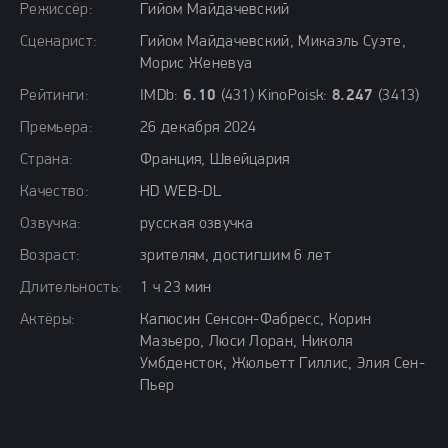
Режиссёр:
Гийом Майдачевский
Сценарист:
Гийом Майдачевский, Микаэль Суэте,
Морис Женевуа
Рейтинги:
IMDb:
6.10
(431) KinoPoisk:
8.247
(3413)
Премьера:
26 декабря 2024
Страна:
Франция, Швейцария
Качество:
HD WEB-DL
Озвучка:
русская озвучка
Возраст:
зрителям, достигшим 6 лет
Длительность:
1 ч 23 мин
Актёры:
Капюсин Сенсон-Фабресс, Корин
Мазьеро, Люси Лоран, Николя
Умбденсток, Жюльетт Гиллис, Элия Сен-
Пьер