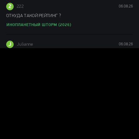
2
222
06.08.26
ОТКУДА ТАКОЙ РЕЙТИНГ ?
ИНОПЛАНЕТНЫЙ ШТОРМ (2026)
J
Julianne
06.08.26
Понравился фильм
ЛАКОМЫЙ КУСОК (2026)
Г
Гость Ольга
05.08.26
офигенный фильм!
ПРОЕКТ «КОНЕЦ СВЕТА» (2026)
levik53_22ru
05.08.26
шняга шняжная...проспал весь фильм ни какого драйва !!!!фуфло
короче