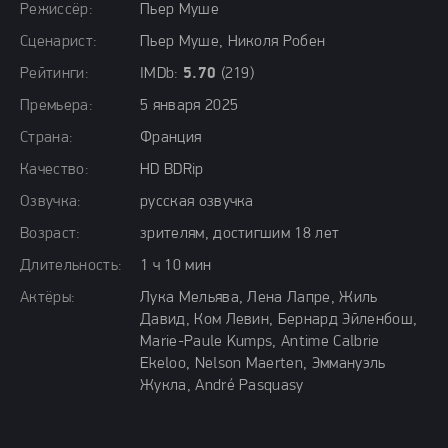
Режиссёр:
Пьер Муше
Сценарист:
Пьер Муше, Николя Робен
Рейтинги:
IMDb:
5.70
(219)
Премьера:
5 января 2025
Страна:
Франция
Качество:
HD BDRip
Озвучка:
русская озвучка
Возраст:
зрителям, достигшим 18 лет
Длительность:
1 ч 10 мин
Актёры:
Лука Мельява, Лена Лапре, Жиль
Давид, Ком Левин, Бернард Эйленбош,
Marie-Paule Kumps, Antime Calbrie
Ekeloo, Nelson Maerten, Эммануэль
Жукла, André Pasquasy