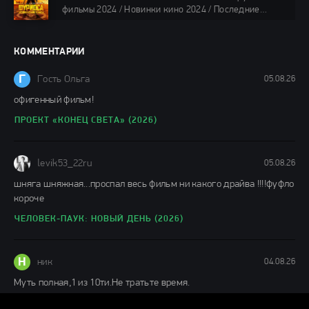
88 мин.
фильмы 2024 / Новинки кино 2024 / Последние
фильмы 2024 / Фильмы лета 2024 / Фильмы 4K /
Фильмы 2024 / Популярные фильмы / Смотреть
фильмы онлайн
КОММЕНТАРИИ
148 мин.
Г
Гость Ольга
05.08.26
офигенный фильм!
ПРОЕКТ «КОНЕЦ СВЕТА» (2026)
levik53_22ru
05.08.26
шняга шняжная...проспал весь фильм ни какого драйва !!!!фуфло
короче
ЧЕЛОВЕК-ПАУК: НОВЫЙ ДЕНЬ (2026)
Н
ник
04.08.26
Муть полная,1 из 10ти.Не тратьте время.
КАТАСТРОФА. УДАР ИЗ КОСМОСА (2026)