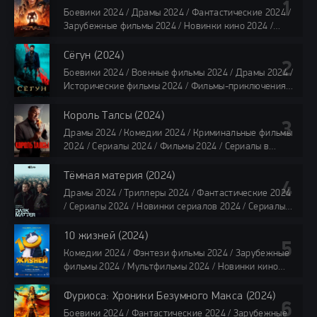
Боевики 2024 / Драмы 2024 / Фантастические 2024 /
Зарубежные фильмы 2024 / Новинки кино 2024 /
Последние фильмы 2024 / Фильмы лета 2024 /
Фильмы 4K / Фильмы 2024 / Популярные фильмы /
Сёгун (2024)
Смотреть фильмы онлайн
Боевики 2024 / Военные фильмы 2024 / Драмы 2024 /
118 мин.
Исторические фильмы 2024 / Фильмы-приключения
2024 / Сериалы 2024 / Новинки сериалов 2024 /
Сериалы 4K / Фильмы 2024 / Сериалы в озвучке
Король Талсы (2024)
TVShows / Сериалы в озвучке LostFilm / Сериалы в
Драмы 2024 / Комедии 2024 / Криминальные фильмы
озвучке HDrezka Studio / Смотреть фильмы онлайн
2024 / Сериалы 2024 / Фильмы 2024 / Сериалы в
все серии по 45 минут
озвучке TVShows / Сериалы в озвучке LostFilm /
Сериалы в озвучке HDrezka Studio / Смотреть фильмы
Тёмная материя (2024)
онлайн
Драмы 2024 / Триллеры 2024 / Фантастические 2024
40 мин
/ Сериалы 2024 / Новинки сериалов 2024 / Сериалы
4K / Фильмы 2024 / Сериалы в озвучке TVShows /
Сериалы в озвучке LostFilm / Сериалы в озвучке
10 жизней (2024)
HDrezka Studio / Смотреть фильмы онлайн
Комедии 2024 / Фэнтези фильмы 2024 / Зарубежные
все серии по 45 мин.
фильмы 2024 / Мультфильмы 2024 / Новинки кино
2024 / Последние фильмы 2024 / Фильмы весны 2024
/ Фильмы 2024 / Популярные фильмы / Смотреть
Фуриоса: Хроники Безумного Макса (2024)
фильмы онлайн
Боевики 2024 / Фантастические 2024 / Зарубежные