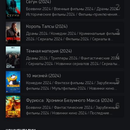
Фильмы 4K / Фильмы 2024 / Популярные фильмы /
Сёгун (2024)
Смотреть фильмы онлайн
Боевики 2024 / Военные фильмы 2024 / Драмы 2024 /
118 мин.
Исторические фильмы 2024 / Фильмы-приключения
2024 / Сериалы 2024 / Новинки сериалов 2024 /
Сериалы 4K / Фильмы 2024 / Сериалы в озвучке
Король Талсы (2024)
TVShows / Сериалы в озвучке LostFilm / Сериалы в
Драмы 2024 / Комедии 2024 / Криминальные фильмы
озвучке HDrezka Studio / Смотреть фильмы онлайн
2024 / Сериалы 2024 / Фильмы 2024 / Сериалы в
все серии по 45 минут
озвучке TVShows / Сериалы в озвучке LostFilm /
Сериалы в озвучке HDrezka Studio / Смотреть фильмы
Тёмная материя (2024)
онлайн
Драмы 2024 / Триллеры 2024 / Фантастические 2024
40 мин
/ Сериалы 2024 / Новинки сериалов 2024 / Сериалы
4K / Фильмы 2024 / Сериалы в озвучке TVShows /
Сериалы в озвучке LostFilm / Сериалы в озвучке
10 жизней (2024)
HDrezka Studio / Смотреть фильмы онлайн
Комедии 2024 / Фэнтези фильмы 2024 / Зарубежные
все серии по 45 мин.
фильмы 2024 / Мультфильмы 2024 / Новинки кино
2024 / Последние фильмы 2024 / Фильмы весны 2024
/ Фильмы 2024 / Популярные фильмы / Смотреть
Фуриоса: Хроники Безумного Макса (2024)
фильмы онлайн
Боевики 2024 / Фантастические 2024 / Зарубежные
88 мин.
фильмы 2024 / Новинки кино 2024 / Последние
фильмы 2024 / Фильмы лета 2024 / Фильмы 4K /
Фильмы 2024 / Популярные фильмы / Смотреть
фильмы онлайн