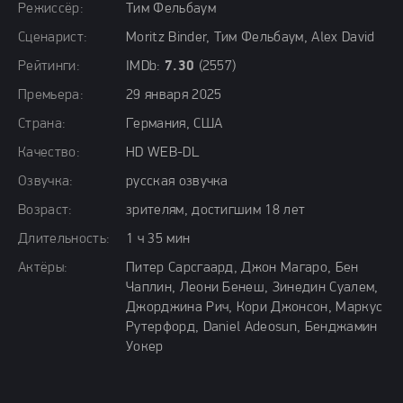
Режиссёр:
Тим Фельбаум
Сценарист:
Moritz Binder, Тим Фельбаум, Alex David
Рейтинги:
IMDb:
7.30
(2557)
Премьера:
29 января 2025
Страна:
Германия, США
Качество:
HD WEB-DL
Озвучка:
русская озвучка
Возраст:
зрителям, достигшим 18 лет
Длительность:
1 ч 35 мин
Актёры:
Питер Сарсгаард, Джон Магаро, Бен
Чаплин, Леони Бенеш, Зинедин Суалем,
Джорджина Рич, Кори Джонсон, Маркус
Рутерфорд, Daniel Adeosun, Бенджамин
Уокер