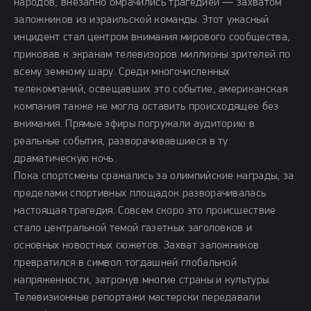
народов, внезапно омрачились трагедией — захватом
заложников из израильской команды. Этот ужасный
инцидент стал центром внимания мирового сообщества,
приковав к экранам телевизоров миллионы зрителей по
всему земному шару. Среди многочисленных
телекомпаний, освещавших это событие, американская
компания также не могла оставить происходящее без
внимания. Прямые эфиры погружали аудиторию в
реальные события, разворачивавшиеся в ту
драматическую ночь.
Пока спортсмены сражались за олимпийские награды, за
пределами спортивных площадок разворачивалась
настоящая трагедия. Совсем скоро это происшествие
стало центральной темой газетных заголовков и
основных новостных сюжетов. Захват заложников
превратился в символ тогдашней глобальной
напряженности, затронув многие страны и культуры.
Телевизионные репортажи мастерски передавали