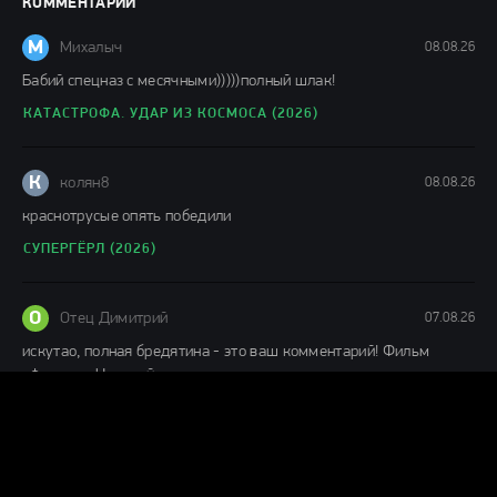
КОММЕНТАРИИ
148 мин.
М
Михалыч
08.08.26
Бабий спецназ с месячными)))))полный шлак!
КАТАСТРОФА. УДАР ИЗ КОСМОСА (2026)
К
колян8
08.08.26
краснотрусые опять победили
СУПЕРГЁРЛ (2026)
О
Отец Димитрий
07.08.26
искутао, полная бредятина - это ваш комментарий! Фильм
офигенен. Никакой сынок в написании сценария к данному
ДЕНЬ РАЗОБЛАЧЕНИЯ (2026)
Г
Гость Алекс
07.08.26