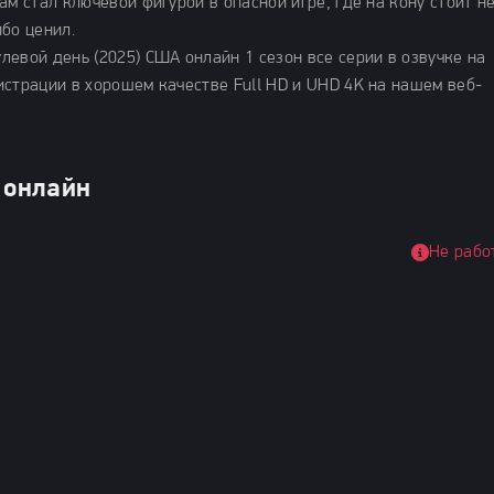
ам стал ключевой фигурой в опасной игре, где на кону стоит н
ибо ценил.
евой день (2025) США онлайн 1 сезон все серии в озвучке на
истрации в хорошем качестве Full HD и UHD 4K на нашем веб-
 онлайн
Не рабо