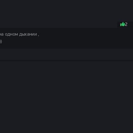
2
на одном дыхании ,
)