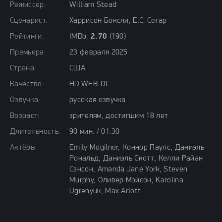
Режиссёр:
William Stead
Сценарист:
Харрисон Боксли, Е.С. Сегар
Рейтинги:
IMDb:
2.70
(190)
Премьера:
23 февраля 2025
Страна:
США
Качество:
HD WEB-DL
Озвучка:
русская озвучка
Возраст:
зрителям, достигшим 18 лет
Длительность:
90 мин. / 01:30
Актёры:
Emily Mogilner, Коннор Паулс, Даниэль
Рональд, Даниэль Скотт, Келли Райан
Сэнсон, Amanda Jane York, Steven
Murphy, Оливер Мэйсон, Karolina
Ugrenyuk, Max Arlott