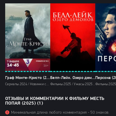
Граф Монте-Кристо (2024)
Белл-Лейк. Озеро демонов (2025)
Персона (2
Сериалы 2024 / Новинки сериалов 2024 / Драмы 2024 / Фильмы-приключения 2024 / Фильмы 2024 / Сериалы в озвучке TVShows / Смотреть фильмы онлайн
Фильмы 2025 / Ужасы 2025 / Зарубежные фильмы 2025 / Новинки кино 2025 / Последние фильмы 2025 / Смотреть фильмы онлайн
ОТЗЫВЫ И КОММЕНТАРИИ К ФИЛЬМУ МЕСТЬ
ПОПАЯ (2025) (1)
Минимальная длина любого комментария - 50 знаков.