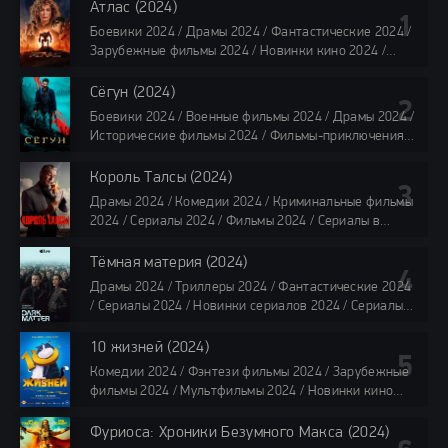
Атлас (2024)
Боевики 2024 / Драмы 2024 / Фантастические 2024 /
Зарубежные фильмы 2024 / Новинки кино 2024 /
Последние фильмы 2024 / Фильмы лета 2024 /
Фильмы 4K / Фильмы 2024 / Популярные фильмы /
Сёгун (2024)
Смотреть фильмы онлайн
Боевики 2024 / Военные фильмы 2024 / Драмы 2024 /
118 мин.
Исторические фильмы 2024 / Фильмы-приключения
2024 / Сериалы 2024 / Новинки сериалов 2024 /
Сериалы 4K / Фильмы 2024 / Сериалы в озвучке
Король Талсы (2024)
TVShows / Сериалы в озвучке LostFilm / Сериалы в
Драмы 2024 / Комедии 2024 / Криминальные фильмы
озвучке HDrezka Studio / Смотреть фильмы онлайн
2024 / Сериалы 2024 / Фильмы 2024 / Сериалы в
все серии по 45 минут
озвучке TVShows / Сериалы в озвучке LostFilm /
Сериалы в озвучке HDrezka Studio / Смотреть фильмы
Тёмная материя (2024)
онлайн
Драмы 2024 / Триллеры 2024 / Фантастические 2024
40 мин
/ Сериалы 2024 / Новинки сериалов 2024 / Сериалы
4K / Фильмы 2024 / Сериалы в озвучке TVShows /
Сериалы в озвучке LostFilm / Сериалы в озвучке
10 жизней (2024)
HDrezka Studio / Смотреть фильмы онлайн
Комедии 2024 / Фэнтези фильмы 2024 / Зарубежные
все серии по 45 мин.
фильмы 2024 / Мультфильмы 2024 / Новинки кино
2024 / Последние фильмы 2024 / Фильмы весны 2024
/ Фильмы 2024 / Популярные фильмы / Смотреть
Фуриоса: Хроники Безумного Макса (2024)