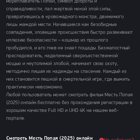
мореплаватель Попай, символ доброты и
справедливости, пал жертвой некой злой силы,
превратившись в кровожадного монстра, движимого
лишь жаждой мести. Начавшиеся как безобидные
совпадения, зловещие происшествия быстро развеивают
иллюзию безопасности – кошмар из прошлого
пробудился, и его гнев не знает пощады. Безжалостный
преследователь, наделенный сверхъестественной
мощью и неутолимой злобой, начинает свою охоту,
методично лишая их надежды на спасение. Каждый из
них становится пешкой в смертельной игре, где выжить
практически невозможно.
Любой пользователь может смотреть фильм Месть Попая
(2025) онлайн бесплатно без прохождения регистрации в
хорошем качестве Full HD и UHD 4K на нашем веб-
портале.
Смотреть Месть Попая (2025) онлайн