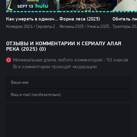
Как умереть в одиночестве (2024)
Форма леса (2025)
Обитель лж
Комедии 2024 / Сериалы 2024 / Новинки сериалов 2024 / Фильмы 2024 / Сериалы в озвучке HDrezka Studio / Смотреть фильмы онлайн
Фильмы 2025 / Ужасы 2025 / Зарубежные фильмы 2025 / Новинки кино 2025 / Последние фильмы 2025 / Популярные фильмы / Смотреть фильмы онлайн
ОТЗЫВЫ И КОММЕНТАРИИ К СЕРИАЛУ АЛАЯ
РЕКА (2025) (0)
Минимальная длина любого комментария - 50 знаков.
Все комментарии проходят модерацию