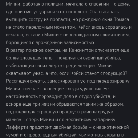
Микки, работая в полиции, мечтала о спасении – о доме,
где они смогут укрыться от прошлого. Она пыталась
вытащить сестру из пропасти, но рождение сына Томаса
не стало переломным моментом. Кейси вновь сорвалась и
исчезла, оставив Микки с новорожденным племянником,
борющимся с врожденной зависимостью.
В разгар поисков сестры, на Кенсингтон опускается еще
более зловещая тень – появляется серийный убийца,
выбирающий своих жертв среди женщин. Микки
охватывает ужас: а что, если Кейси станет следующей?
Расследуя смерть, замаскированную под передозировку,
Микки замечает зловещие следы удушения. Ее
настойчивость переводит дело в отдел убийств, и
вскоре еще три жизни обрываются таким же образом,
подтверждая страшную правду: в районе орудует
маньяк. Теперь Микки и ее неопытному напарнику
Лафферти предстоит двойная борьба – с наркотической
чумой и с кровожадным убийцей, чьи мотивы скрыты в