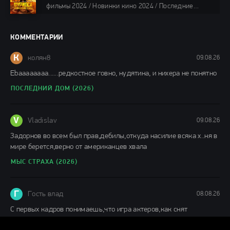
88 мин.
фильмы 2024 / Новинки кино 2024 / Последние
фильмы 2024 / Фильмы лета 2024 / Фильмы 4K /
Фильмы 2024 / Популярные фильмы / Смотреть
фильмы онлайн
КОММЕНТАРИИ
148 мин.
К
колян8
09.08.26
Еbaaaaaaaa......редкостное говно, нудятина, и нихера не понятно
ПОСЛЕДНИЙ ДОМ (2026)
V
Vladislav
09.08.26
Задорнов во всем был прав,дебилы,откуда насилие всяка х..ня в
мире берется,верно от американцев хвала
МЫС СТРАХА (2026)
Г
Гость влад
08.08.26
С первых кадров понимаешь,что игра актеров,как снят
фильм,заслуживает просмотра. отличное кино.