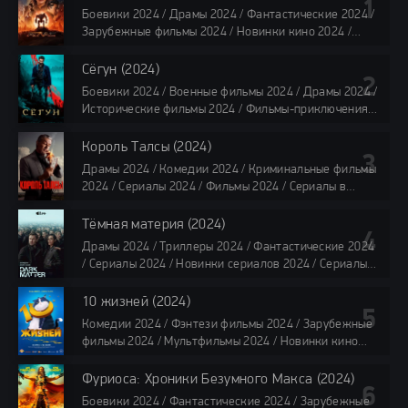
Боевики 2024 / Драмы 2024 / Фантастические 2024 /
Зарубежные фильмы 2024 / Новинки кино 2024 /
Последние фильмы 2024 / Фильмы лета 2024 /
Фильмы 4K / Фильмы 2024 / Популярные фильмы /
Сёгун (2024)
Смотреть фильмы онлайн
Боевики 2024 / Военные фильмы 2024 / Драмы 2024 /
118 мин.
Исторические фильмы 2024 / Фильмы-приключения
2024 / Сериалы 2024 / Новинки сериалов 2024 /
Сериалы 4K / Фильмы 2024 / Сериалы в озвучке
Король Талсы (2024)
TVShows / Сериалы в озвучке LostFilm / Сериалы в
Драмы 2024 / Комедии 2024 / Криминальные фильмы
озвучке HDrezka Studio / Смотреть фильмы онлайн
2024 / Сериалы 2024 / Фильмы 2024 / Сериалы в
все серии по 45 минут
озвучке TVShows / Сериалы в озвучке LostFilm /
Сериалы в озвучке HDrezka Studio / Смотреть фильмы
Тёмная материя (2024)
онлайн
Драмы 2024 / Триллеры 2024 / Фантастические 2024
40 мин
/ Сериалы 2024 / Новинки сериалов 2024 / Сериалы
4K / Фильмы 2024 / Сериалы в озвучке TVShows /
Сериалы в озвучке LostFilm / Сериалы в озвучке
10 жизней (2024)
HDrezka Studio / Смотреть фильмы онлайн
Комедии 2024 / Фэнтези фильмы 2024 / Зарубежные
все серии по 45 мин.
фильмы 2024 / Мультфильмы 2024 / Новинки кино
2024 / Последние фильмы 2024 / Фильмы весны 2024
/ Фильмы 2024 / Популярные фильмы / Смотреть
Фуриоса: Хроники Безумного Макса (2024)
фильмы онлайн
Боевики 2024 / Фантастические 2024 / Зарубежные