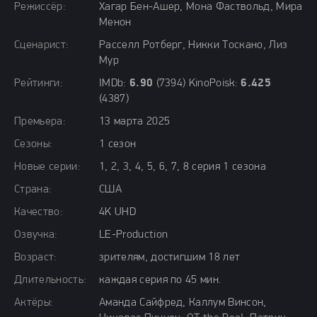
Режиссёр:
Хагар Бен-Ашер, Мона Фаствольд, Мира
Менон
Сценарист:
Расселл Ротберг, Никки Тоскано, Лиз
Мур
Рейтинги:
IMDb:
6.90
(7394) KinoPoisk:
6.425
(4387)
Премьера:
13 марта 2025
Сезоны:
1 сезон
Новые серии:
1, 2, 3, 4, 5, 6, 7, 8 серия 1 сезона
Страна:
США
Качество:
4K UHD
Озвучка:
LE-Production
Возраст:
зрителям, достигшим 18 лет
Длительность:
каждая серия по 45 мин.
Актёры:
Аманда Сайфред, Каллум Винсон,