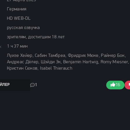
27 марта 2025
Германия
HD WEB-DL
русская озвучка
зрителям, достигшим 18 лет
:
1 ч 37 мин
Луизе Хейер, Сабин Тамбреа, Фридрих Мюке, Райнер Бок,
Андреас Дёлер, Шэйди Эк, Benjamin Hartwig, Romy Miesner,
Кристин Сюков, Isabel Thierauch
ЙЛЕР
1
16