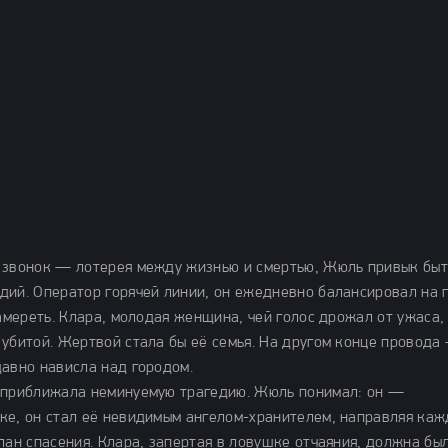
й звонок — лотерея между жизнью и смертью, Жюль привык быт
дий. Оператор горячей линии, он ежедневно балансировал на 
замереть. Клара, молодая женщина, чей голос дрожал от ужаса,
убитой. Жертвой стала бы её семья. На другом конце провода 
давно нависла над городом.
а приближала неминуемую трагедию. Жюль понимал: он —
ке, он стал её невидимым ангелом-хранителем, направляя ка
лан спасения. Клара, запертая в ловушке отчаяния, должна бы