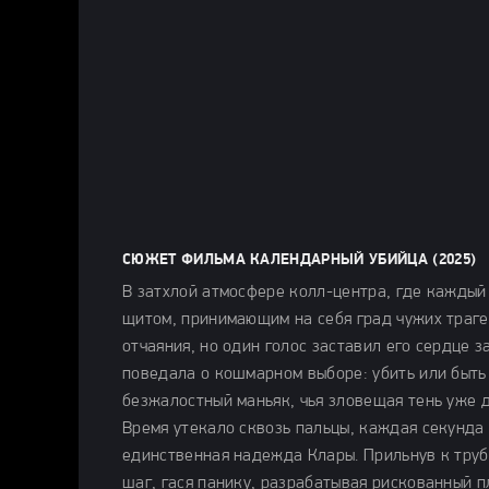
СЮЖЕТ ФИЛЬМА КАЛЕНДАРНЫЙ УБИЙЦА (2025)
В затхлой атмосфере колл-центра, где кажды
щитом, принимающим на себя град чужих траге
отчаяния, но один голос заставил его сердце 
поведала о кошмарном выборе: убить или быть 
безжалостный маньяк, чья зловещая тень уже 
Время утекало сквозь пальцы, каждая секунд
единственная надежда Клары. Прильнув к труб
шаг, гася панику, разрабатывая рискованный п