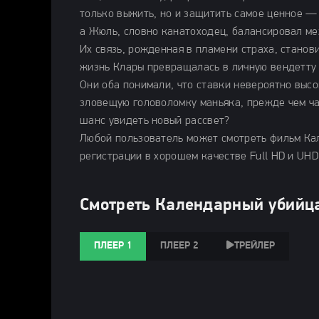
только выжить, но и защитить самое ценное —
а Жюль, словно канатоходец, балансировал ме
Их связь, рожденная в пламени страха, станов
жизнь Клары превращалась в личную вендетту 
Они оба понимали, что ставки невероятно выс
зловещую головоломку маньяка, прежде чем ча
шанс увидеть новый рассвет?
Любой пользователь может смотреть фильм Ка
регистрации в хорошем качестве Full HD и UHD
Смотреть Календарный убийца
ПЛЕЕР 1
ПЛЕЕР 2
ТРЕЙЛЕР