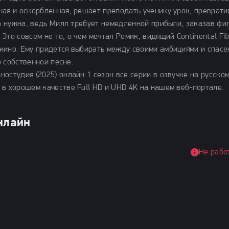
ная и оскорбленная, решает преподать ученику урок, преврати
на нужна, ведь Милл требует немедленной прибыли, заказав фи
Это совсем не то, о чем мечтал Ремик, видящий Continental Fi
кино. Ему придется выбирать между своими амбициями и спас
о собственной песне.
остудия (2025) онлайн 1 сезон все серии в озвучке на русско
 в хорошем качестве Full HD и UHD 4K на нашем веб-портале.
нлайн
Не рабо