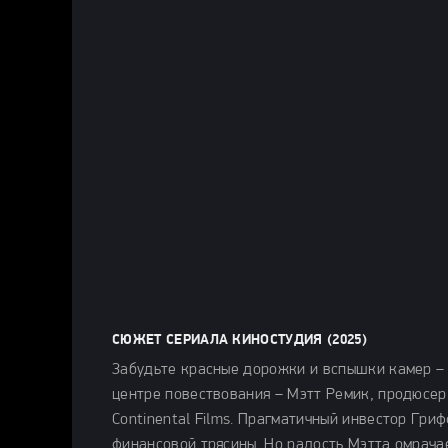
СЮЖЕТ СЕРИАЛА КИНОСТУДИЯ (2025)
Забудьте красные дорожки и вспышки камер – э
центре повествования – Мэтт Ремик, продюсе
Continental Films. Прагматичный инвестор Гри
финансовой трясины. Но радость Мэтта омрачае