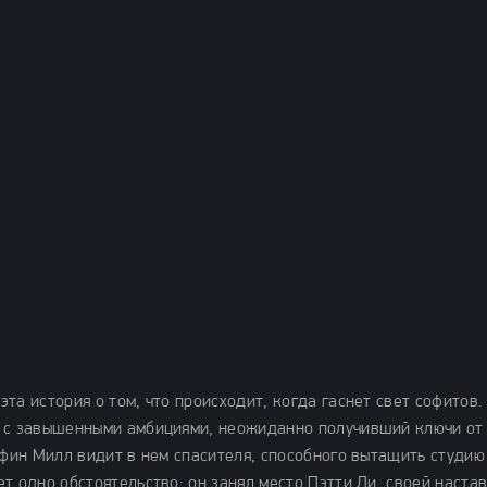
та история о том, что происходит, когда гаснет свет софитов.
р с завышенными амбициями, неожиданно получивший ключи от
ффин Милл видит в нем спасителя, способного вытащить студию
т одно обстоятельство: он занял место Пэтти Ли, своей наста