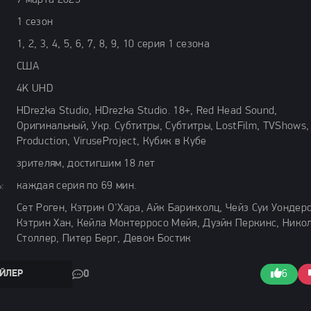
7 марта 2025
1 сезон
1, 2, 3, 4, 5, 6, 7, 8, 9, 10 серия 1 сезона
США
4K UHD
HDrezka Studio, HDrezka Studio. 18+, Red Head Sound,
Оригинальный, Укр. Субтитры, Субтитры, LostFilm, TVShows,
Production, ViruseProject, Кубик в Кубе
зрителям, достигшим 18 лет
:
каждая серия по 69 мин.
Сет Роген, Кэтрин О'Хара, Айк Баринхолц, Чейз Суи Уондерс
Кэтрин Хан, Кейла Монтерросо Мейя, Дуэйн Перкинс, Нико
Столлер, Питер Берг, Девон Бостик
ЙЛЕР
0
6