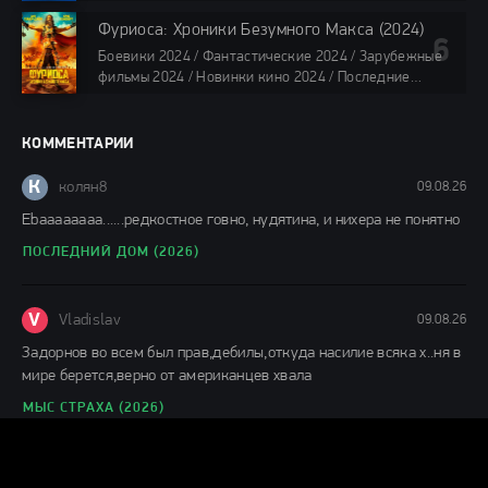
2024 / Последние фильмы 2024 / Фильмы весны 2024
/ Фильмы 2024 / Популярные фильмы / Смотреть
Фуриоса: Хроники Безумного Макса (2024)
фильмы онлайн
Боевики 2024 / Фантастические 2024 / Зарубежные
88 мин.
фильмы 2024 / Новинки кино 2024 / Последние
фильмы 2024 / Фильмы лета 2024 / Фильмы 4K /
Фильмы 2024 / Популярные фильмы / Смотреть
фильмы онлайн
КОММЕНТАРИИ
148 мин.
К
колян8
09.08.26
Еbaaaaaaaa......редкостное говно, нудятина, и нихера не понятно
ПОСЛЕДНИЙ ДОМ (2026)
V
Vladislav
09.08.26
Задорнов во всем был прав,дебилы,откуда насилие всяка х..ня в
мире берется,верно от американцев хвала
МЫС СТРАХА (2026)
Г
Гость влад
08.08.26