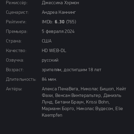
Режиссёр:
Джессика Хэрмон
Сценарист:
Андреа Каннинг
Рейтинги:
IMDb:
6.30
(765)
Премьера:
5 февраля 2024
Страна:
США
Качество:
HD WEB-DL
Озвучка:
русский
Возраст:
зрителям, достигшим 18 лет
Длительность:
84 мин.
Актёры:
Алекса ПенаВега, Николас Бишоп, Кейт
Фахи, Венсан Винтеральтер, Даниэль
Лунд, Бетани Браун, Krissi Bohn,
Марианн Борго, Николас Вудесон, Elie
Kaempfen