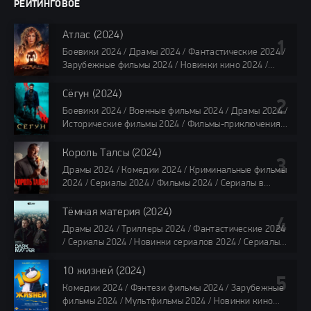
РЕЙТИНГОВОЕ
Атлас (2024)
Боевики 2024 / Драмы 2024 / Фантастические 2024 /
Зарубежные фильмы 2024 / Новинки кино 2024 /
Последние фильмы 2024 / Фильмы лета 2024 /
Фильмы 4K / Фильмы 2024 / Популярные фильмы /
Сёгун (2024)
Смотреть фильмы онлайн
Боевики 2024 / Военные фильмы 2024 / Драмы 2024 /
118 мин.
Исторические фильмы 2024 / Фильмы-приключения
2024 / Сериалы 2024 / Новинки сериалов 2024 /
Сериалы 4K / Фильмы 2024 / Сериалы в озвучке
Король Талсы (2024)
TVShows / Сериалы в озвучке LostFilm / Сериалы в
Драмы 2024 / Комедии 2024 / Криминальные фильмы
озвучке HDrezka Studio / Смотреть фильмы онлайн
2024 / Сериалы 2024 / Фильмы 2024 / Сериалы в
все серии по 45 минут
озвучке TVShows / Сериалы в озвучке LostFilm /
Сериалы в озвучке HDrezka Studio / Смотреть фильмы
Тёмная материя (2024)
онлайн
Драмы 2024 / Триллеры 2024 / Фантастические 2024
40 мин
/ Сериалы 2024 / Новинки сериалов 2024 / Сериалы
4K / Фильмы 2024 / Сериалы в озвучке TVShows /
Сериалы в озвучке LostFilm / Сериалы в озвучке
10 жизней (2024)
HDrezka Studio / Смотреть фильмы онлайн
Комедии 2024 / Фэнтези фильмы 2024 / Зарубежные
все серии по 45 мин.
фильмы 2024 / Мультфильмы 2024 / Новинки кино