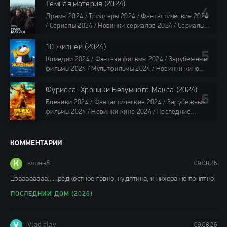
Сериалы в озвучке HDrezka Studio / Смотреть фильмы
Тёмная материя (2024)
онлайн
Драмы 2024 / Триллеры 2024 / Фантастические 2024
40 мин
/ Сериалы 2024 / Новинки сериалов 2024 / Сериалы
4K / Фильмы 2024 / Сериалы в озвучке TVShows /
Сериалы в озвучке LostFilm / Сериалы в озвучке
10 жизней (2024)
HDrezka Studio / Смотреть фильмы онлайн
Комедии 2024 / Фэнтези фильмы 2024 / Зарубежные
все серии по 45 мин.
фильмы 2024 / Мультфильмы 2024 / Новинки кино
2024 / Последние фильмы 2024 / Фильмы весны 2024
/ Фильмы 2024 / Популярные фильмы / Смотреть
Фуриоса: Хроники Безумного Макса (2024)
фильмы онлайн
Боевики 2024 / Фантастические 2024 / Зарубежные
88 мин.
фильмы 2024 / Новинки кино 2024 / Последние
фильмы 2024 / Фильмы лета 2024 / Фильмы 4K /
Фильмы 2024 / Популярные фильмы / Смотреть
фильмы онлайн
КОММЕНТАРИИ
148 мин.
К
колян8
09.08.26
Еbaaaaaaaa......редкостное говно, нудятина, и нихера не понятно
ПОСЛЕДНИЙ ДОМ (2026)
V
Vladislav
09.08.26