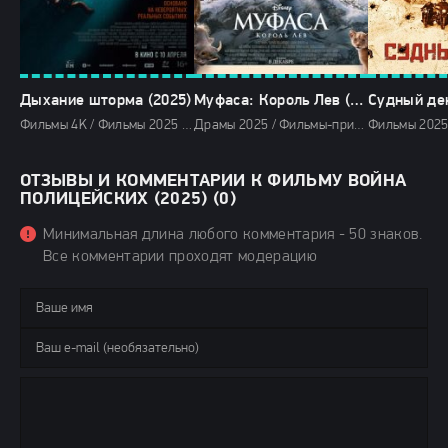
Дыхание шторма (2025)
Муфаса: Король Лев (2025)
Судный ден
Фильмы 4K / Фильмы 2025 / Драмы 2025 / Триллеры 2025 / Смотреть фильмы онлайн
Драмы 2025 / Фильмы-приключения 2025 / Фэнтези 2025 / Зарубежные фильмы 2025 / Мультфильмы 2025 / Фильмы 2025 / Новинки кино 2025 / Последние фильмы 2025 / Популярные фильмы / Смотреть фильмы онлайн
ОТЗЫВЫ И КОММЕНТАРИИ К ФИЛЬМУ ВОЙНА
ПОЛИЦЕЙСКИХ (2025) (0)
Минимальная длина любого комментария - 50 знаков.
Все комментарии проходят модерацию