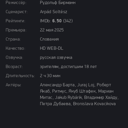
Режиссёр:
Рудольф Бирманн
Сценарист:
Arpád Soltész
Рейтинги:
IMDb:
6.50
(342)
Премьера:
22 мая 2025
Страна:
Словакия
Качество:
HD WEB-DL
Озвучка:
русская озвучка
Возраст:
зрителям, достигшим 18 лет
Длительность:
2 ч 30 мин
Актёры:
Александр Барта, Juraj Loj, Роберт
Якаб, Ритмус, Якуб Штафек, Мариан
Митас, Jakub Rybárik, Владимир Хайду,
Петра Дубаева, Bronislava Kovacikova