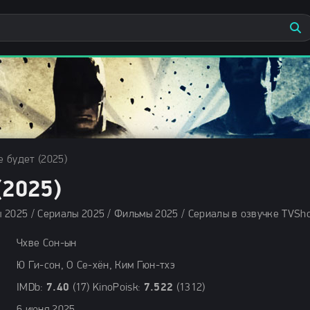
 будет (2025)
2025)
Чхве Сон-ын
Ю Ги-сон, О Се-хён, Ким Гюн-тхэ
IMDb:
7.40
(17) KinoPoisk:
7.522
(1312)