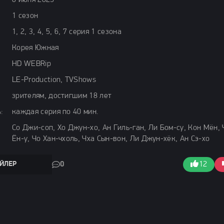
6 июня 2025
1 сезон
1, 2, 3, 4, 5, 6, 7 серия 1 сезона
Корея Южная
HD WEBRip
LE-Production, TVShows
зрителям, достигшим 18 лет
:
каждая серия по 40 мин.
Со Джи-соп, Хо Джун-хо, Ан Гиль-ган, Ли Бом-су, Кон Мён, 
Ён-у, Чо Хан-чхоль, Чха Сын-вон, Ли Джун-хёк, Ан Сэ-хо
ЙЛЕР
0
12