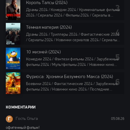
Сериалы 4K / Фильмы 2024 / Сериалы в озвучке
Король Талсы (2024)
TVShows / Сериалы в озвучке LostFilm / Сериалы в
Драмы 2024 / Комедии 2024 / Криминальные фильмы
озвучке HDrezka Studio / Смотреть фильмы онлайн
2024 / Сериалы 2024 / Фильмы 2024 / Сериалы в
все серии по 45 минут
озвучке TVShows / Сериалы в озвучке LostFilm /
Сериалы в озвучке HDrezka Studio / Смотреть фильмы
Тёмная материя (2024)
онлайн
Драмы 2024 / Триллеры 2024 / Фантастические 2024
40 мин
/ Сериалы 2024 / Новинки сериалов 2024 / Сериалы
4K / Фильмы 2024 / Сериалы в озвучке TVShows /
Сериалы в озвучке LostFilm / Сериалы в озвучке
10 жизней (2024)
HDrezka Studio / Смотреть фильмы онлайн
Комедии 2024 / Фэнтези фильмы 2024 / Зарубежные
все серии по 45 мин.
фильмы 2024 / Мультфильмы 2024 / Новинки кино
2024 / Последние фильмы 2024 / Фильмы весны 2024
/ Фильмы 2024 / Популярные фильмы / Смотреть
Фуриоса: Хроники Безумного Макса (2024)
фильмы онлайн
Боевики 2024 / Фантастические 2024 / Зарубежные
88 мин.
фильмы 2024 / Новинки кино 2024 / Последние
фильмы 2024 / Фильмы лета 2024 / Фильмы 4K /
Фильмы 2024 / Популярные фильмы / Смотреть
фильмы онлайн
КОММЕНТАРИИ
148 мин.
Г
Гость Ольга
05.08.26
офигенный фильм!