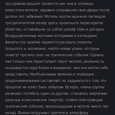
тру-крайма решает провести уик-энд в зловеще
известном мотеле, недавно открывшем свои двери после
долгих лет забвения. Мотель окутан мрачной легендой:
три десятилетия назад здесь произошло нераскрытое
убийство, оставившее за собой шлейф тайн и догадок.
Воодушевленные жуткими историями и легендами,
фанаты тру-крайма надеются раскрыть секреты
прошлого и, возможно, найти новые улики, которые
помогут пролить свет на трагические события. Однако,
как только они переступают порог мотеля, реальность
оказывается куда более кошмарной, чем они могли себе
представить. Необъяснимые явления и зловещие
предзнаменования заставляют их задуматься о том, что
прошлое не хочет быть забытым. Вскоре, члены группы
начинают погибать один за другим, становясь жертвами
ужасных и мистических смертей, словно повторяющих
трагические события, произошедшие в мотеле много лет
назад. Фильм погружает зрителя в атмосферу