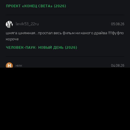
ПРОЕКТ «КОНЕЦ СВЕТА» (2026)
levik53_22ru
05.08.26
шняга шняжная...проспал весь фильм ни какого драйва !!!!фуфло
короче
ЧЕЛОВЕК-ПАУК: НОВЫЙ ДЕНЬ (2026)
Н
ник
04.08.26
Муть полная,1 из 10ти.Не тратьте время.
КАТАСТРОФА. УДАР ИЗ КОСМОСА (2026)
А
ага да
04.08.26
немое кино воскресло, были пару слов и фраз за первые 23
минуты, посмотрел 30 минут, музыку можно и по радио
МОТОР СИТИ (2026)