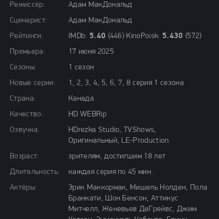
Режиссёр:
Адам МакДональд
Сценарист:
Адам МакДональд
Рейтинги:
IMDb:
5.40
(446) KinoPoisk:
5.430
(572)
Премьера:
17 июня 2025
Сезоны:
1 сезон
Новые серии:
1, 2, 3, 4, 5, 6, 7, 8 серия 1 сезона
Страна:
Канада
Качество:
HD WEBRip
Озвучка:
HDrezka Studio, TVShows,
Оригинальный, LE-Production
Возраст:
зрителям, достигшим 18 лет
Длительность:
каждая серия по 45 мин.
Актёры:
Эрик Маккормак, Мишель Нолден, Пола
Бранкати, Шон Бенсон, Аттикус
Митчелл, Женевьев ДеГрейвс, Джим