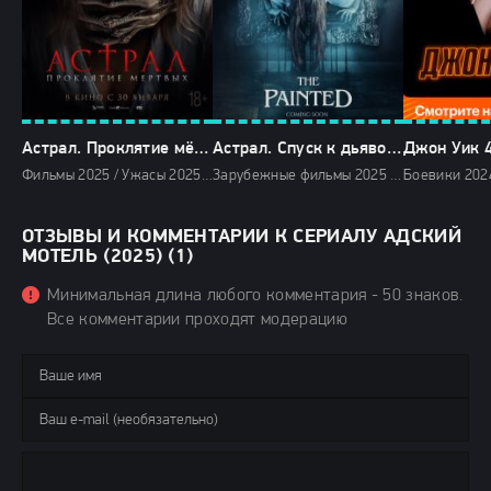
Астрал. Проклятие мёртвых (2025)
Астрал. Спуск к дьяволу (2025)
Джон Уик 4
Фильмы 2025 / Ужасы 2025 / Зарубежные фильмы 2025 / Новинки кино 2025 / Последние фильмы 2025 / Популярные фильмы / Смотреть фильмы онлайн
Зарубежные фильмы 2025 / Фильмы 2025 / Ужасы 2025 / Триллеры 2025 / Фильмы весны 2025 / Новинки кино 2025 / Последние фильмы 2025 / Популярные фильмы / Смотреть фильмы онлайн
ОТЗЫВЫ И КОММЕНТАРИИ К СЕРИАЛУ АДСКИЙ
МОТЕЛЬ (2025) (1)
Минимальная длина любого комментария - 50 знаков.
Все комментарии проходят модерацию