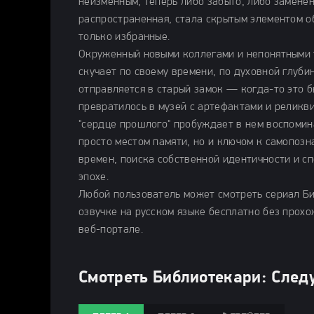
неизменным, теперь либо забыто, либо замене
распространенная, стала скрытым элементом о
только избранные.
Окруженный новыми коллегами и непонятными 
скучает по своему времени, по духовной глуби
отправляется в старый замок — когда-то это б
превратилось в музей с артефактами и реликви
"сердце прошлого" пробуждает в нем воспомин
просто местом памяти, но и ключом к самопоз
времен, поиска собственной идентичности и с
эпохе.
Любой пользователь может смотреть сериал Би
озвучке на русском языке бесплатно без прох
веб-портале.
Смотреть Библиотекари: След