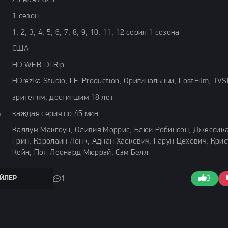
25 мая 2025
1 сезон
1, 2, 3, 4, 5, 6, 7, 8, 9, 10, 11, 12 серия 1 сезона
США
HD WEB-DLRip
HDrezka Studio, LE-Production, Оригинальный, LostFilm, TV
зрителям, достигшим 18 лет
:
каждая серия по 45 мин.
Каллум Макгоун, Оливия Моррис, Блюи Робинсон, Джессик
Грин, Кэролайн Лонк, Аднан Хаскович, Гарун Цехович, Кри
Кейн, Пол Леонард Мюррэй, Сэм Белл
ЙЛЕР
1
3