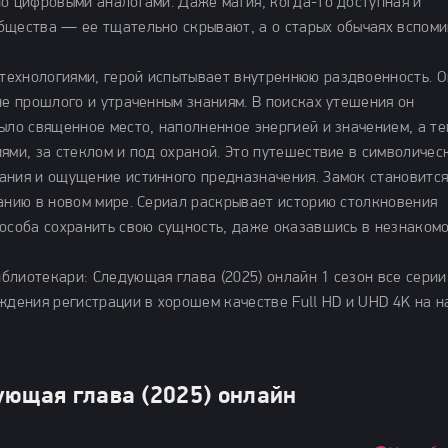
но цифровыми аналогами. Даже магия, когда-то доступная и
бщества — ее тщательно скрывают, а о старых обычаях вспом
технологиями, герой испытывает внутреннюю раздвоенность. О
не прошлого и утраченным знаниям. В поисках утешения он
ыло священное место, наполненное энергией и значением, а те
ями, за стеклом и под охраной. Это путешествие в символичес
ания и ощущение истинного предназначения. Замок становится
нанию в новом мире. Сериал раскрывает историю столкновения
пособа сохранить свою сущность, даже оказавшись в незнаком
блиотекари: Следующая глава (2025) онлайн 1 сезон все серии
ождения регистрации в хорошем качестве Full HD и UHD 4K на 
ующая глава (2025) онлайн