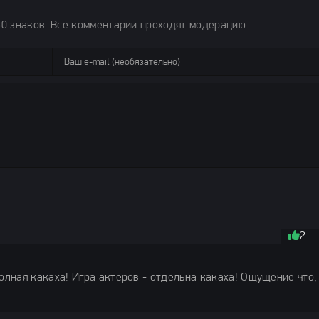
50 знаков. Все комментарии проходят модерацию
2
олная какаха! Игра актеров - отдельна какаха! Ощущение что,