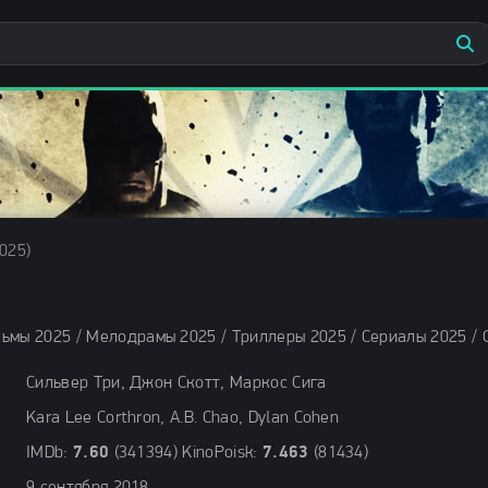
025)
Сильвер Три, Джон Скотт, Маркос Сига
Kara Lee Corthron, A.B. Chao, Dylan Cohen
IMDb:
7.60
(341394) KinoPoisk:
7.463
(81434)