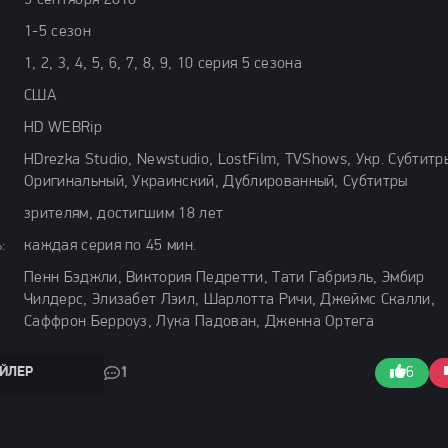
9 сентября 2018
1-5 сезон
1, 2, 3, 4, 5, 6, 7, 8, 9, 10 серия 5 сезона
США
HD WEBRip
HDrezka Studio, Newstudio, LostFilm, TVShows, Укр. Субтитр
Оригинальный, Украинский, Дублированный, Субтитры
зрителям, достигшим 18 лет
:
каждая серия по 45 мин.
Пенн Бэджли, Виктория Педретти, Тати Габриэль, Эмбир
Чилдерс, Элизабет Лэил, Шарлотта Ричи, Джеймс Скалли,
Саффрон Берроуз, Лука Падован, Дженна Ортега
ЙЛЕР
1
6