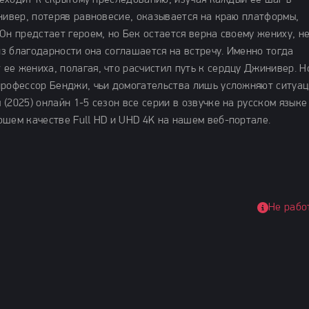
ереходит к скрытому преследованию, изучая каждый ее шаг в
нивер, потеряв равновесие, оказывается на краю платформы,
Он предстает героем, но Бек остается верна своему жениху, н
 из благодарности она соглашается на встречу. Именно тогда
ее жениха, полагая, что расчистил путь к сердцу Джинивер. Н
профессор Бенджи, чьи домогательства лишь усложняют ситуац
(2025) онлайн 1-5 сезон все серии в озвучке на русском языке
ошем качестве Full HD и UHD 4K на нашем веб-портале.
Не рабо