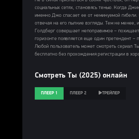
Не в силах признаться в своих чувствах, он п
социальных сетях, становясь тенью. Когда Джи
именно Джо спасает ее от неминуемой гибели. 
отвечая на его пылкие взгляды. Тем не менее,
Голдберг совершает непоправимое – похищает 
горизонте появляется еще один претендент – 
Любой пользователь может смотреть сериал Ты 
бесплатно без прохождения регистрации в хор
Смотреть Ты (2025) онлайн
ПЛЕЕР 1
ПЛЕЕР 2
ТРЕЙЛЕР