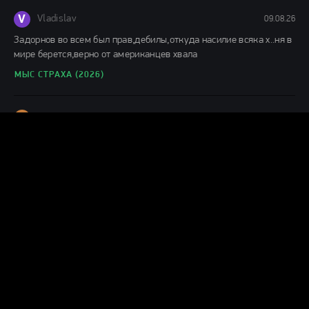
V
Vladislav
09.08.26
Задорнов во всем был прав,дебилы,откуда насилие всяка х..ня в
мире берется,верно от американцев хвала
МЫС СТРАХА (2026)
Г
Гость влад
08.08.26
С первых кадров понимаешь,что игра актеров,как снят
фильм,заслуживает просмотра. отличное кино.
ПОСЛЕДНИЙ ДОМ (2026)
М
Михалыч
08.08.26
Бабий спецназ с месячными)))))полный шлак!
КАТАСТРОФА. УДАР ИЗ КОСМОСА (2026)
К
колян8
08.08.26