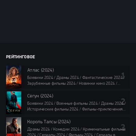
РЕЙТИНГОВОЕ
Атлас (2024)
Боевики 2024 / Драмы 2024 / Фантастические 2024 /
Зарубежные фильмы 2024 / Новинки кино 2024 /
Последние фильмы 2024 / Фильмы лета 2024 /
Фильмы 4K / Фильмы 2024 / Популярные фильмы /
Сёгун (2024)
Смотреть фильмы онлайн
Боевики 2024 / Военные фильмы 2024 / Драмы 2024 /
118 мин.
Исторические фильмы 2024 / Фильмы-приключения
2024 / Сериалы 2024 / Новинки сериалов 2024 /
Сериалы 4K / Фильмы 2024 / Сериалы в озвучке
Король Талсы (2024)
TVShows / Сериалы в озвучке LostFilm / Сериалы в
Драмы 2024 / Комедии 2024 / Криминальные фильмы
озвучке HDrezka Studio / Смотреть фильмы онлайн
2024 / Сериалы 2024 / Фильмы 2024 / Сериалы в