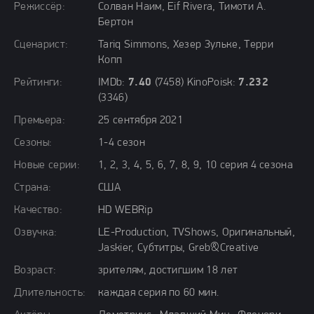
Режиссёр:
Солван Наим, Eif Rivera, Тимоти А.
Бертон
Сценарист:
Tariq Simmons, Хезер Зульке, Терри
Копп
Рейтинги:
IMDb:
7.40
(7458) KinoPoisk:
7.232
(3346)
Премьера:
25 сентября 2021
Сезоны:
1-4 сезон
Новые серии:
1, 2, 3, 4, 5, 6, 7, 8, 9, 10 серия 4 сезона
Страна:
США
Качество:
HD WEBRip
Озвучка:
LE-Production, TVShows, Оригинальный,
Jaskier, Субтитры, Greb&Creative
Возраст:
зрителям, достигшим 18 лет
Длительность:
каждая серия по 60 мин.