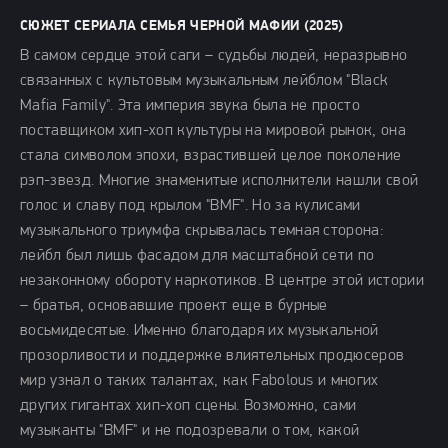
СЮЖЕТ СЕРИАЛА СЕМЬЯ ЧЕРНОЙ МАФИИ (2025)
В самом сердце этой саги – судьбы людей, неразрывно
связанных с культовым музыкальным лейблом "Black
Mafia Family". Эта империя звука была не просто
поставщиком хип-хоп культуры на мировой рынок, она
стала символом эпохи, взрастившей целое поколение
рэп-звезд. Многие знаменитые исполнители нашли свой
голос и славу под крылом "BMF". Но за кулисами
музыкального триумфа скрывалась темная сторона:
лейбл был лишь фасадом для масштабной сети по
незаконному обороту наркотиков. В центре этой истории
– братья, основавшие проект еще в бурные
восьмидесятые. Именно благодаря их музыкальной
прозорливости и поддержке влиятельных продюсеров
мир узнал о таких талантах, как Fabolous и многих
других гигантах хип-хоп сцены. Возможно, сами
музыканты "BMF" и не подозревали о том, какой