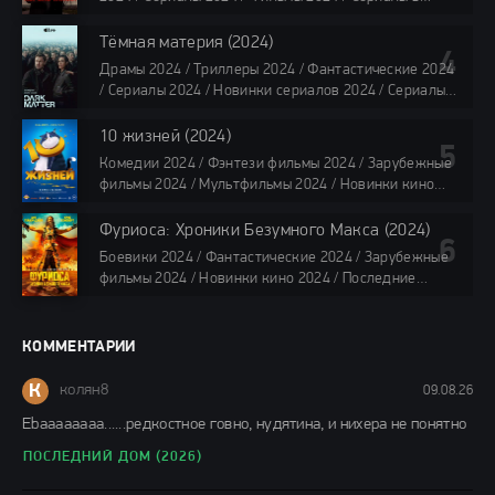
все серии по 45 минут
озвучке TVShows / Сериалы в озвучке LostFilm /
Сериалы в озвучке HDrezka Studio / Смотреть фильмы
Тёмная материя (2024)
онлайн
Драмы 2024 / Триллеры 2024 / Фантастические 2024
40 мин
/ Сериалы 2024 / Новинки сериалов 2024 / Сериалы
4K / Фильмы 2024 / Сериалы в озвучке TVShows /
Сериалы в озвучке LostFilm / Сериалы в озвучке
10 жизней (2024)
HDrezka Studio / Смотреть фильмы онлайн
Комедии 2024 / Фэнтези фильмы 2024 / Зарубежные
все серии по 45 мин.
фильмы 2024 / Мультфильмы 2024 / Новинки кино
2024 / Последние фильмы 2024 / Фильмы весны 2024
/ Фильмы 2024 / Популярные фильмы / Смотреть
Фуриоса: Хроники Безумного Макса (2024)
фильмы онлайн
Боевики 2024 / Фантастические 2024 / Зарубежные
88 мин.
фильмы 2024 / Новинки кино 2024 / Последние
фильмы 2024 / Фильмы лета 2024 / Фильмы 4K /
Фильмы 2024 / Популярные фильмы / Смотреть
фильмы онлайн
КОММЕНТАРИИ
148 мин.
К
колян8
09.08.26
Еbaaaaaaaa......редкостное говно, нудятина, и нихера не понятно
ПОСЛЕДНИЙ ДОМ (2026)