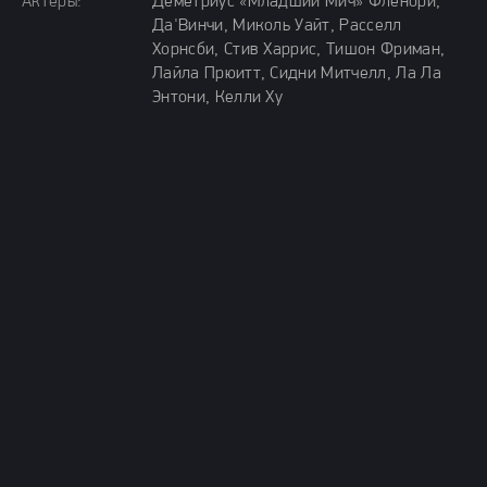
Актёры:
Деметриус «Младший Мич» Фленори,
Да'Винчи, Миколь Уайт, Расселл
Хорнсби, Стив Харрис, Тишон Фриман,
Лайла Прюитт, Сидни Митчелл, Ла Ла
Энтони, Келли Ху