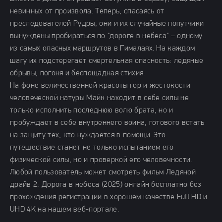
невинных от произвола. Теперь, спасаясь от
преследователей Рудры, они и их случайные попутчики
вынуждены пробираться по "дороге в небеса" – одному
из самых опасных маршрутов в Гималаях. На каждом
шагу их подстерегает смертельная опасность: ледяные
обрывы, погоня и беспощадная стихия.
На фоне величественной красоты гор и жестокости
человеческой натуры Майк находит в себе силы не
только исполнить последнюю волю брата, но и
пробуждает в себе внутреннего воина, готового встать
на защиту тех, кто нуждается в помощи. Это
путешествие станет не только испытанием его
физической силы, но и проверкой его человечности.
Любой пользователь может смотреть фильм Ледяной
драйв 2: Дорога в небеса (2025) онлайн бесплатно без
прохождения регистрации в хорошем качестве Full HD и
UHD 4K на нашем веб-портале.