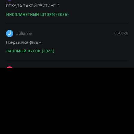
ОТКУДА ТАКОЙ РЕЙТИНГ ?
ИНОПЛАНЕТНЫЙ ШТОРМ (2026)
J
Julianne
06.08.26
Понравился фильм
ЛАКОМЫЙ КУСОК (2026)
Г
Гость Ольга
05.08.26
офигенный фильм!
ПРОЕКТ «КОНЕЦ СВЕТА» (2026)
levik53_22ru
05.08.26
шняга шняжная...проспал весь фильм ни какого драйва !!!!фуфло
короче
ЧЕЛОВЕК-ПАУК: НОВЫЙ ДЕНЬ (2026)