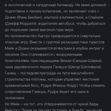
в экзотический и загадочный Катманду. Не имея должной
подготовки к такому испытанию, он заключает союз с
Дхани (Фань Бинбин), опытной альпинисткой, и Спайком
(Джефф Моррелл), водителем автобуса, чтобы добраться
до подножия самой высокой горы мира.
Но паломничество быстро превращается в смертельно
опасную игру. Вместе с группой разношерстных туристов
Майк и Дхани оказываются втянутыми в клубок интриг и
насилия. Они сталкиваются с вооруженными
похитителями, преследующими Вижая (Сакшам Шарма),
сына деревенского лидера Ганеша (Шапур Батливала).
Ганеш – последняя преграда на пути масштабного
строительства плотины, которым управляет жестокий
криминальный босс, Рудра (Махеш Жаду). Чтобы сломить
сопротивление Ганеша, Рудра берет его сына в
заложники.
Но Майк – не тот, кто отворачивается от чужой беды.
Вместе с Дхани он решает вступить в борьбу, защищая