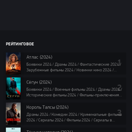
РЕЙТИНГОВОЕ
Атлас (2024)
Боевики 2024 / Драмы 2024 / Фантастические 2024 /
Зарубежные фильмы 2024 / Новинки кино 2024 /
Последние фильмы 2024 / Фильмы лета 2024 /
Фильмы 4K / Фильмы 2024 / Популярные фильмы /
Сёгун (2024)
Смотреть фильмы онлайн
Боевики 2024 / Военные фильмы 2024 / Драмы 2024 /
118 мин.
Исторические фильмы 2024 / Фильмы-приключения
2024 / Сериалы 2024 / Новинки сериалов 2024 /
Сериалы 4K / Фильмы 2024 / Сериалы в озвучке
Король Талсы (2024)
TVShows / Сериалы в озвучке LostFilm / Сериалы в
Драмы 2024 / Комедии 2024 / Криминальные фильмы
озвучке HDrezka Studio / Смотреть фильмы онлайн
2024 / Сериалы 2024 / Фильмы 2024 / Сериалы в
все серии по 45 минут
озвучке TVShows / Сериалы в озвучке LostFilm /
Сериалы в озвучке HDrezka Studio / Смотреть фильмы