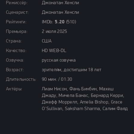
Режиссёр:
Джонатан Хенсли
Сценарист:
Джонатан Хенсли
Рейтинги:
IMDb:
5.20
(510)
Премьера:
2 июля 2025
Страна:
США
Качество:
HD WEB-DL
Озвучка:
русская озвучка
Возраст:
зрителям, достигшим 18 лет
Длительность:
90 мин. / 01:30
Актёры:
Лиам Нисон, Фань Бинбин, Махеш
Джаду, Мичела Банас, Бернард Керри,
Джефф Моррелл, Amelia Bishop, Grace
O'Sullivan, Saksham Sharma, Салим Фаяд