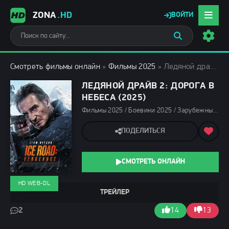
ZONA
.HD
ВОЙТИ
Смотреть фильмы онлайн
»
Фильмы 2025
» Ледяной драйв 2: Дорога в небеса (2025)
ЛЕДЯНОЙ ДРАЙВ 2: ДОРОГА В
НЕБЕСА (2025)
Фильмы 2025 / Боевики 2025 / Зарубежные фильмы 2025 / Фильмы лета 2025 / Новинки кино 2025 / Последние фильмы 2025 / Смотреть фильмы онлайн
ПОДЕЛИТЬСЯ
СМОТРЕТЬ ОНЛАЙН
HD WEB-DL
ТРЕЙЛЕР
2
14
13