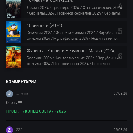
Тёмная материя (2024)
онлайн
Драмы 2024 / Триллеры 2024 / Фантастические 2024
40 мин
/ Сериалы 2024 / Новинки сериалов 2024 / Сериалы
4K / Фильмы 2024 / Сериалы в озвучке TVShows /
Сериалы в озвучке LostFilm / Сериалы в озвучке
10 жизней (2024)
HDrezka Studio / Смотреть фильмы онлайн
Комедии 2024 / Фэнтези фильмы 2024 / Зарубежные
все серии по 45 мин.
фильмы 2024 / Мультфильмы 2024 / Новинки кино
2024 / Последние фильмы 2024 / Фильмы весны 2024
/ Фильмы 2024 / Популярные фильмы / Смотреть
Фуриоса: Хроники Безумного Макса (2024)
фильмы онлайн
Боевики 2024 / Фантастические 2024 / Зарубежные
88 мин.
фильмы 2024 / Новинки кино 2024 / Последние
фильмы 2024 / Фильмы лета 2024 / Фильмы 4K /
Фильмы 2024 / Популярные фильмы / Смотреть
фильмы онлайн
КОММЕНТАРИИ
148 мин.
J
Janice
07.08.26
Огонь!!!!!
ПРОЕКТ «КОНЕЦ СВЕТА» (2026)
2
222
06.08.26