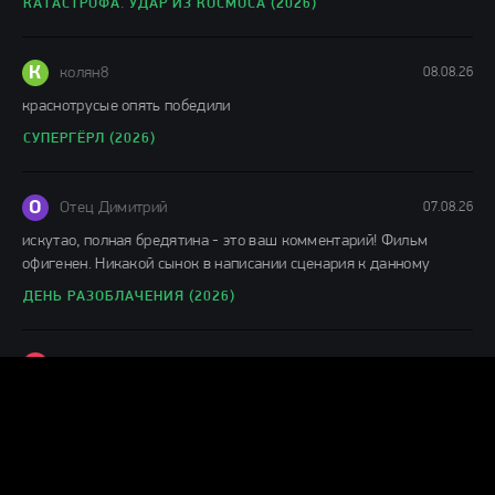
КАТАСТРОФА. УДАР ИЗ КОСМОСА (2026)
К
колян8
08.08.26
краснотрусые опять победили
СУПЕРГЁРЛ (2026)
О
Отец Димитрий
07.08.26
искутао, полная бредятина - это ваш комментарий! Фильм
офигенен. Никакой сынок в написании сценария к данному
ДЕНЬ РАЗОБЛАЧЕНИЯ (2026)
Г
Гость Алекс
07.08.26
"Зансял» – подростковое просторечье. Перевод для выходцев из
глухой провинции, где подобные слова
АР-ДЖЕЙ ДЕКЕР (2026)