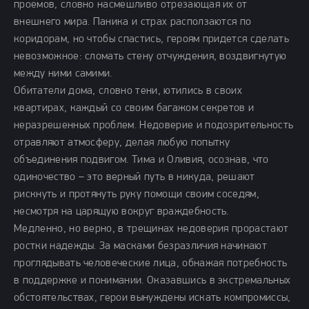
проемов, словно насмешливо отрезающая их от
внешнего мира. Паника и страх расползаются по
коридорам, но чтобы спастись, героям придется сделать
невозможное: сломать стену отчуждения, воздвигнутую
между ними самими.
Обитатели дома, словно тени, ютились в своих
квартирах, каждый со своим багажом секретов и
неразрешенных проблем. Недоверие и подозрительность
отравляют атмосферу, делая любую попытку
объединения подвигом. Тима и Оливия, осознав, что
одиночество – это верный путь в никуда, решают
рискнуть и протянуть руку помощи своим соседям,
несмотря на царящую вокруг враждебность.
Медленно, но верно, в трещинах недоверия прорастают
ростки надежды. За масками безразличия начинают
проглядывать человеческие лица, обнажая потребность
в поддержке и понимании. Оказавшись в экстремальных
обстоятельствах, герои вынуждены искать компромиссы,