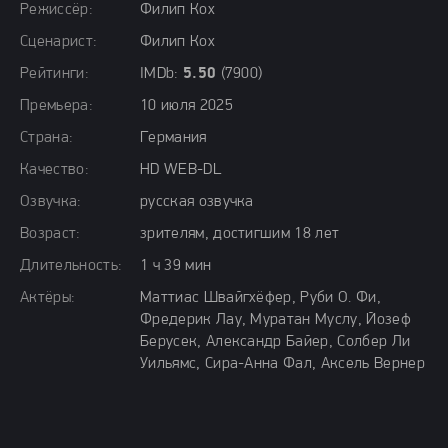
Режиссёр:
Филип Кох
Сценарист:
Филип Кох
Рейтинги:
IMDb:
5.50
(7900)
Премьера:
10 июля 2025
Страна:
Германия
Качество:
HD WEB-DL
Озвучка:
русская озвучка
Возраст:
зрителям, достигшим 18 лет
Длительность:
1 ч 39 мин
Актёры:
Маттиас Швайгхёфер, Руби О. Фи,
Фредерик Лау, Муратан Муслу, Йозеф
Берусек, Александр Байер, Солбер Ли
Уильямс, Сира-Анна Фал, Аксель Вернер