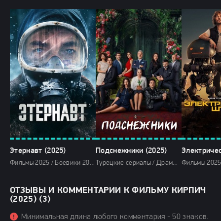
Этернавт (2025)
Подснежники (2025)
Фильмы 2025 / Боевики 2025 / Драмы 2025 / Фильмы-приключения 2025 / Фантастические 2025 / Сериалы 2025 / Сериалы 4K / Сериалы в озвучке TVShows / Сериалы в озвучке LostFilm / Сериалы в озвучке HDrezka Studio / Сериалы весны 2025 / Новинки сериалов 2025 / Смотреть фильмы онлайн
Турецкие сериалы / Драмы 2025 / Сериалы 2025 / Фильмы 2025 / Смотреть фильмы онлайн
ОТЗЫВЫ И КОММЕНТАРИИ К ФИЛЬМУ КИРПИЧ
(2025) (3)
Минимальная длина любого комментария - 50 знаков.