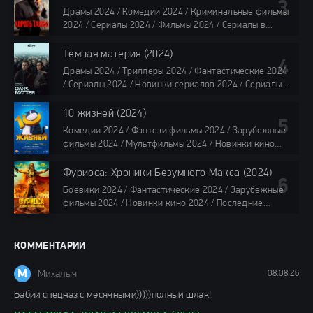
TVShows / Сериалы в озвучке LostFilm / Сериалы в
Драмы 2024 / Комедии 2024 / Криминальные фильмы
озвучке HDrezka Studio / Смотреть фильмы онлайн
2024 / Сериалы 2024 / Фильмы 2024 / Сериалы в
все серии по 45 минут
озвучке TVShows / Сериалы в озвучке LostFilm /
Сериалы в озвучке HDrezka Studio / Смотреть фильмы
Тёмная материя (2024)
онлайн
Драмы 2024 / Триллеры 2024 / Фантастические 2024
40 мин
/ Сериалы 2024 / Новинки сериалов 2024 / Сериалы
4K / Фильмы 2024 / Сериалы в озвучке TVShows /
Сериалы в озвучке LostFilm / Сериалы в озвучке
10 жизней (2024)
HDrezka Studio / Смотреть фильмы онлайн
Комедии 2024 / Фэнтези фильмы 2024 / Зарубежные
все серии по 45 мин.
фильмы 2024 / Мультфильмы 2024 / Новинки кино
2024 / Последние фильмы 2024 / Фильмы весны 2024
/ Фильмы 2024 / Популярные фильмы / Смотреть
Фуриоса: Хроники Безумного Макса (2024)
фильмы онлайн
Боевики 2024 / Фантастические 2024 / Зарубежные
88 мин.
фильмы 2024 / Новинки кино 2024 / Последние
фильмы 2024 / Фильмы лета 2024 / Фильмы 4K /
Фильмы 2024 / Популярные фильмы / Смотреть
фильмы онлайн
КОММЕНТАРИИ
148 мин.
М
Михалыч
08.08.26
Бабий спецназ с месячными)))))полный шлак!