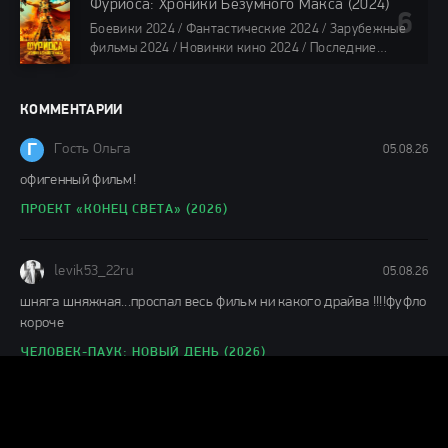
/ Фильмы 2024 / Популярные фильмы / Смотреть
Фуриоса: Хроники Безумного Макса (2024)
фильмы онлайн
Боевики 2024 / Фантастические 2024 / Зарубежные
88 мин.
фильмы 2024 / Новинки кино 2024 / Последние
фильмы 2024 / Фильмы лета 2024 / Фильмы 4K /
Фильмы 2024 / Популярные фильмы / Смотреть
фильмы онлайн
КОММЕНТАРИИ
148 мин.
Г
Гость Ольга
05.08.26
офигенный фильм!
ПРОЕКТ «КОНЕЦ СВЕТА» (2026)
levik53_22ru
05.08.26
шняга шняжная...проспал весь фильм ни какого драйва !!!!фуфло
короче
ЧЕЛОВЕК-ПАУК: НОВЫЙ ДЕНЬ (2026)
Н
ник
04.08.26
Муть полная,1 из 10ти.Не тратьте время.