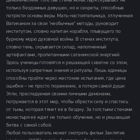
демоническим. Толстые стены монастыря скрывают не
только бездомных девушек, но и секреты, способные
потрясти основы веры. Мать-настоятельница, отлученная
Ватиканом за свои "необычные" методы, руководит
институтом, словно капитан корабля, плывущего по
бурному морю духовной войны. В стенах института,
словно тень, скрывается склад, наполненный
артефактами, пропитанными сатанинской энергией.
Здесь ученицы готовятся к решающей схватке со злом,
используя запретные знания и ритуалы. Лишь единицы
способны пройти через жестокие испытания, где цена
ошибки – не просто поражение, а потеря самой души.
Элли, преследуемая своими личными демонами,
погружается в этот мир, чтобы обрести силу и спастись
от тьмы, которая тянет её в бездну. За толстыми стенами
монастыря её ждет не только обучение, но и решающая
битва с самой собой.
Любой пользователь может смотреть фильм Заклятие