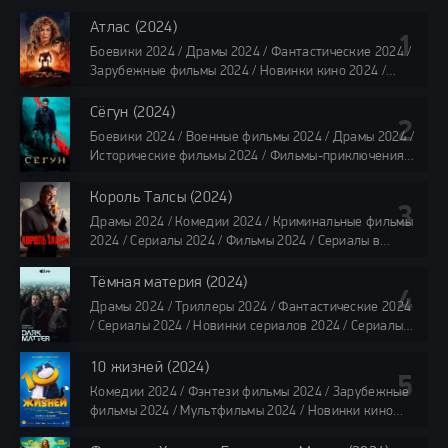
Атлас (2024)
Боевики 2024 / Драмы 2024 / Фантастические 2024 /
Зарубежные фильмы 2024 / Новинки кино 2024 /
Последние фильмы 2024 / Фильмы лета 2024 /
Фильмы 4K / Фильмы 2024 / Популярные фильмы /
Сёгун (2024)
Смотреть фильмы онлайн
Боевики 2024 / Военные фильмы 2024 / Драмы 2024 /
118 мин.
Исторические фильмы 2024 / Фильмы-приключения
2024 / Сериалы 2024 / Новинки сериалов 2024 /
Сериалы 4K / Фильмы 2024 / Сериалы в озвучке
Король Талсы (2024)
TVShows / Сериалы в озвучке LostFilm / Сериалы в
Драмы 2024 / Комедии 2024 / Криминальные фильмы
озвучке HDrezka Studio / Смотреть фильмы онлайн
2024 / Сериалы 2024 / Фильмы 2024 / Сериалы в
все серии по 45 минут
озвучке TVShows / Сериалы в озвучке LostFilm /
Сериалы в озвучке HDrezka Studio / Смотреть фильмы
Тёмная материя (2024)
онлайн
Драмы 2024 / Триллеры 2024 / Фантастические 2024
40 мин
/ Сериалы 2024 / Новинки сериалов 2024 / Сериалы
4K / Фильмы 2024 / Сериалы в озвучке TVShows /
Сериалы в озвучке LostFilm / Сериалы в озвучке
10 жизней (2024)
HDrezka Studio / Смотреть фильмы онлайн
Комедии 2024 / Фэнтези фильмы 2024 / Зарубежные
все серии по 45 мин.
фильмы 2024 / Мультфильмы 2024 / Новинки кино
2024 / Последние фильмы 2024 / Фильмы весны 2024