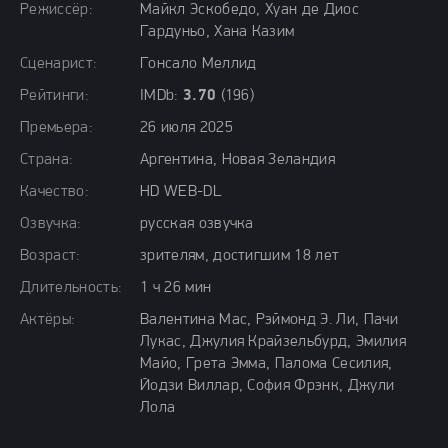
Режиссёр:
Майкл Эскобедо, Хуан де Диос
Гардуньо, Хана Казим
Сценарист:
Гонсало Меллид
Рейтинги:
IMDb:
3.70
(196)
Премьера:
26 июля 2025
Страна:
Аргентина, Новая Зеландия
Качество:
HD WEB-DL
Озвучка:
русская озвучка
Возраст:
зрителям, достигшим 18 лет
Длительность:
1 ч 26 мин
Актёры:
Валентина Мас, Рэймонд Э. Ли, Пачи
Лукас, Джулия Крайзельбурд, Эмилия
Майо, Грета Эмма, Палома Сесилия,
Йодзи Виллар, София Фрэнк, Джули
Лола