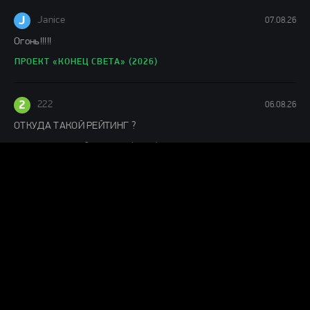
148 мин.
J
Janice
07.08.26
Огонь!!!!!
ПРОЕКТ «КОНЕЦ СВЕТА» (2026)
2
222
06.08.26
ОТКУДА ТАКОЙ РЕЙТИНГ ?
ИНОПЛАНЕТНЫЙ ШТОРМ (2026)
J
Julianne
06.08.26
Понравился фильм
ЛАКОМЫЙ КУСОК (2026)
Г
Гость Ольга
05.08.26
офигенный фильм!