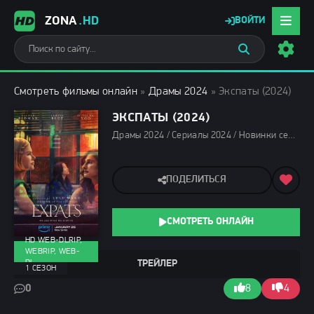
ZONA
.HD
ВОЙТИ
Смотреть фильмы онлайн
»
Драмы 2024
» Экспаты (2024)
ЭКСПАТЫ (2024)
Драмы 2024 / Сериалы 2024 / Новинки сериалов 2024 / Фильмы 2024 / Сериалы в озвучке TVShows / Сериалы в озвучке HDrezka Studio / Смотреть фильмы онлайн
ПОДЕЛИТЬСЯ
СМОТРЕТЬ ОНЛАЙН
HD WEB-DLRIP,
WEBRIP, WEB-
DL
ТРЕЙЛЕР
1 СЕЗОН
0
8
4