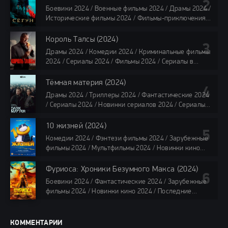
Смотреть фильмы онлайн
Боевики 2024 / Военные фильмы 2024 / Драмы 2024 /
118 мин.
Исторические фильмы 2024 / Фильмы-приключения
2024 / Сериалы 2024 / Новинки сериалов 2024 /
Сериалы 4K / Фильмы 2024 / Сериалы в озвучке
Король Талсы (2024)
TVShows / Сериалы в озвучке LostFilm / Сериалы в
Драмы 2024 / Комедии 2024 / Криминальные фильмы
озвучке HDrezka Studio / Смотреть фильмы онлайн
2024 / Сериалы 2024 / Фильмы 2024 / Сериалы в
все серии по 45 минут
озвучке TVShows / Сериалы в озвучке LostFilm /
Сериалы в озвучке HDrezka Studio / Смотреть фильмы
Тёмная материя (2024)
онлайн
Драмы 2024 / Триллеры 2024 / Фантастические 2024
40 мин
/ Сериалы 2024 / Новинки сериалов 2024 / Сериалы
4K / Фильмы 2024 / Сериалы в озвучке TVShows /
Сериалы в озвучке LostFilm / Сериалы в озвучке
10 жизней (2024)
HDrezka Studio / Смотреть фильмы онлайн
Комедии 2024 / Фэнтези фильмы 2024 / Зарубежные
все серии по 45 мин.
фильмы 2024 / Мультфильмы 2024 / Новинки кино
2024 / Последние фильмы 2024 / Фильмы весны 2024
/ Фильмы 2024 / Популярные фильмы / Смотреть
Фуриоса: Хроники Безумного Макса (2024)
фильмы онлайн
Боевики 2024 / Фантастические 2024 / Зарубежные
88 мин.
фильмы 2024 / Новинки кино 2024 / Последние
фильмы 2024 / Фильмы лета 2024 / Фильмы 4K /
Фильмы 2024 / Популярные фильмы / Смотреть
фильмы онлайн
КОММЕНТАРИИ