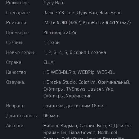
Режиссёр:
Лулу Ван
Сценарист:
Janice Y.K. Lee, Лулу Ван, Элис Белл
Рейтинги:
IMDb:
5.90
(3262) KinoPoisk:
6.517
(527)
Премьера:
26 января 2024
Сезоны:
1 сезон
Новые серии:
1, 2, 3, 4, 5, 6 серия 1 сезона
Страна:
США
Качество:
HD WEB-DLRip, WEBRip, WEB-DL
Озвучка:
HDrezka Studio, Coldfilm, Оригинальный,
Субтитры, TVShows, Jaskier, Укр.
Субтитры, Украинский
Возраст:
зрителям, достигшим 18 лет
Длительность:
96 мин
Актёры:
Николь Кидман, Сарайю Блю, Ю Джи-ён,
Брайан Ти, Tiana Gowen, Bodhi del