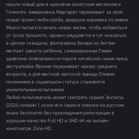
нашли новый дом в красивом азиатском мегаполисе
Гонконге. Американка Маргарет переживает за свой
новый проект небоскрёба; девушка-кореянка по имени
Мерси пытается начать новую жизнь, чтобы избавиться
от груза прошлого, однако умудряется и тут оказаться
в центре скандала; фантазёрка Хилари из Англии
мечтает завести ребёнка; самоуверенная Тэмми
удивлена появлением на пороге китайской семьи мужа;
австралийка Фрэнни переживает кризис среднего
возраста; а для местной светской львицы Оливия
понижение в социальном статусе становится
унизительным испытанием.
Любой пользователь может смотреть сериал Экспаты
(2024) онлайн 1 сезон все серии в озвучке на русском
языке бесплатно без прохождения регистрации в
хорошем качестве Full HD и UHD 4K на онлайн-
кинотеатре Zona-HD.