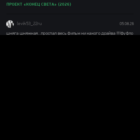
ПРОЕКТ «КОНЕЦ СВЕТА» (2026)
levik53_22ru
05.08.26
шняга шняжная...проспал весь фильм ни какого драйва !!!!фуфло
короче
ЧЕЛОВЕК-ПАУК: НОВЫЙ ДЕНЬ (2026)
Н
ник
04.08.26
Муть полная,1 из 10ти.Не тратьте время.
КАТАСТРОФА. УДАР ИЗ КОСМОСА (2026)
А
ага да
04.08.26
немое кино воскресло, были пару слов и фраз за первые 23
минуты, посмотрел 30 минут, музыку можно и по радио
МОТОР СИТИ (2026)