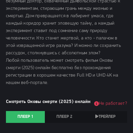
безумный доктор, охваченный дьявольской страстью к
экспериментам, стирающим грань между жизнью и
смертью. Дом превращается в лабиринт ужаса, где
каждый коридор хранит зловещую тайну, а каждый
эксперимент ставит под сомнение саму природу
человечности. Кто станет жертвой, а кто - палачом в
этой извращенной игре разума? И можно ли сохранить
рассудок, столкнувшись с абсолютным злом?
Любой пользователь может смотреть фильм Оковы
смерти (2025) онлайн бесплатно без прохождения
регистрации в хорошем качестве Full HD и UHD 4K на
нашем веб-портале.
Смотреть Оковы смерти (2025) онлайн
Не работает?
ПЛЕЕР 1
ПЛЕЕР 2
ТРЕЙЛЕР