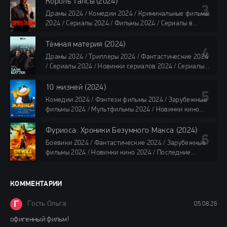
Король Талсы (2024)
TVShows / Сериалы в озвучке LostFilm / Сериалы в
Драмы 2024 / Комедии 2024 / Криминальные фильмы
озвучке HDrezka Studio / Смотреть фильмы онлайн
2024 / Сериалы 2024 / Фильмы 2024 / Сериалы в
все серии по 45 минут
озвучке TVShows / Сериалы в озвучке LostFilm /
Сериалы в озвучке HDrezka Studio / Смотреть фильмы
Тёмная материя (2024)
онлайн
Драмы 2024 / Триллеры 2024 / Фантастические 2024
40 мин
/ Сериалы 2024 / Новинки сериалов 2024 / Сериалы
4K / Фильмы 2024 / Сериалы в озвучке TVShows /
Сериалы в озвучке LostFilm / Сериалы в озвучке
10 жизней (2024)
HDrezka Studio / Смотреть фильмы онлайн
Комедии 2024 / Фэнтези фильмы 2024 / Зарубежные
все серии по 45 мин.
фильмы 2024 / Мультфильмы 2024 / Новинки кино
2024 / Последние фильмы 2024 / Фильмы весны 2024
/ Фильмы 2024 / Популярные фильмы / Смотреть
Фуриоса: Хроники Безумного Макса (2024)
фильмы онлайн
Боевики 2024 / Фантастические 2024 / Зарубежные
88 мин.
фильмы 2024 / Новинки кино 2024 / Последние
фильмы 2024 / Фильмы лета 2024 / Фильмы 4K /
Фильмы 2024 / Популярные фильмы / Смотреть
фильмы онлайн
КОММЕНТАРИИ
148 мин.
Г
Гость Ольга
05.08.26
офигенный фильм!