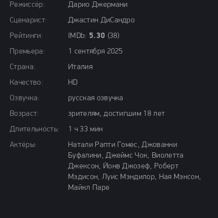
Режиссёр:
Дарио Джермани
Сценарист:
Джастин ДиСандро
Рейтинги:
IMDb:
5.30
(38)
Премьера:
1 сентября 2025
Страна:
Италия
Качество:
HD
Озвучка:
русская озвучка
Возраст:
зрителям, достигшим 18 лет
Длительность:
1 ч 33 мин
Актёры:
Натали Рапти Гомес, Джованни
Буфалини, Джеймс Чок, Виолетта
Джексон, Йонв Джозеф, Роберт
Мэдисон, Луис Мэндилор, Ная Мэнсон,
Майкл Паре