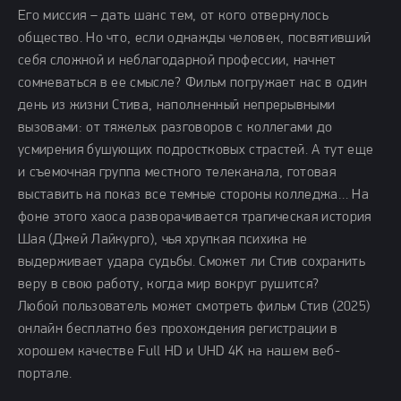
Его миссия – дать шанс тем, от кого отвернулось
общество. Но что, если однажды человек, посвятивший
себя сложной и неблагодарной профессии, начнет
сомневаться в ее смысле? Фильм погружает нас в один
день из жизни Стива, наполненный непрерывными
вызовами: от тяжелых разговоров с коллегами до
усмирения бушующих подростковых страстей. А тут еще
и съемочная группа местного телеканала, готовая
выставить на показ все темные стороны колледжа… На
фоне этого хаоса разворачивается трагическая история
Шая (Джей Лайкурго), чья хрупкая психика не
выдерживает удара судьбы. Сможет ли Стив сохранить
веру в свою работу, когда мир вокруг рушится?
Любой пользователь может смотреть фильм Стив (2025)
онлайн бесплатно без прохождения регистрации в
хорошем качестве Full HD и UHD 4K на нашем веб-
портале.