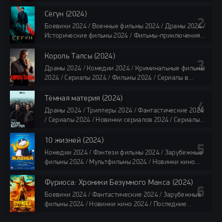
Последние фильмы 2024 / Фильмы лета 2024 /
Фильмы 4K / Фильмы 2024 / Популярные фильмы /
Сёгун (2024)
Смотреть фильмы онлайн
Боевики 2024 / Военные фильмы 2024 / Драмы 2024 /
118 мин.
Исторические фильмы 2024 / Фильмы-приключения
2024 / Сериалы 2024 / Новинки сериалов 2024 /
Сериалы 4K / Фильмы 2024 / Сериалы в озвучке
Король Талсы (2024)
TVShows / Сериалы в озвучке LostFilm / Сериалы в
Драмы 2024 / Комедии 2024 / Криминальные фильмы
озвучке HDrezka Studio / Смотреть фильмы онлайн
2024 / Сериалы 2024 / Фильмы 2024 / Сериалы в
все серии по 45 минут
озвучке TVShows / Сериалы в озвучке LostFilm /
Сериалы в озвучке HDrezka Studio / Смотреть фильмы
Тёмная материя (2024)
онлайн
Драмы 2024 / Триллеры 2024 / Фантастические 2024
40 мин
/ Сериалы 2024 / Новинки сериалов 2024 / Сериалы
4K / Фильмы 2024 / Сериалы в озвучке TVShows /
Сериалы в озвучке LostFilm / Сериалы в озвучке
10 жизней (2024)
HDrezka Studio / Смотреть фильмы онлайн
Комедии 2024 / Фэнтези фильмы 2024 / Зарубежные
все серии по 45 мин.
фильмы 2024 / Мультфильмы 2024 / Новинки кино
2024 / Последние фильмы 2024 / Фильмы весны 2024
/ Фильмы 2024 / Популярные фильмы / Смотреть
Фуриоса: Хроники Безумного Макса (2024)
фильмы онлайн
Боевики 2024 / Фантастические 2024 / Зарубежные
88 мин.
фильмы 2024 / Новинки кино 2024 / Последние
фильмы 2024 / Фильмы лета 2024 / Фильмы 4K /