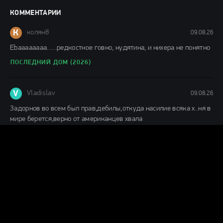
Фильмы 2024 / Популярные фильмы / Смотреть
фильмы онлайн
КОММЕНТАРИИ
148 мин.
К
колян8
09.08.26
Еbaaaaaaaa......редкостное говно, нудятина, и нихера не понятно
ПОСЛЕДНИЙ ДОМ (2026)
V
Vladislav
09.08.26
Задорнов во всем был прав,дебилы,откуда насилие всяка х..ня в
мире берется,верно от американцев хвала
МЫС СТРАХА (2026)
Г
Гость влад
08.08.26
С первых кадров понимаешь,что игра актеров,как снят
фильм,заслуживает просмотра. отличное кино.
ПОСЛЕДНИЙ ДОМ (2026)