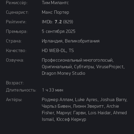
Режиссёр:
Тим Милантс
Сценарист:
Макс Портер
Рейтинги:
IMDb:
7.2
(829)
Премьера:
5 сентября 2025
Страна:
Ирландия, Великобритания
Качество:
HD WEB-DL, TS
Озвучка:
Профессиональный многоголосый,
Оригинальный, Субтитры, ViruseProject,
Dragon Money Studio
Возраст:
Длительность:
1 ч 33 мин
Актёры:
Роджер Аллам, Luke Ayres, Joshua Barry,
Чарльз Бивен, Лиэнн Эверитт, Archie
Fisher, Маркус Гарви, Lois Haidar, Ahmed
Ismail, Юссеф Керкур