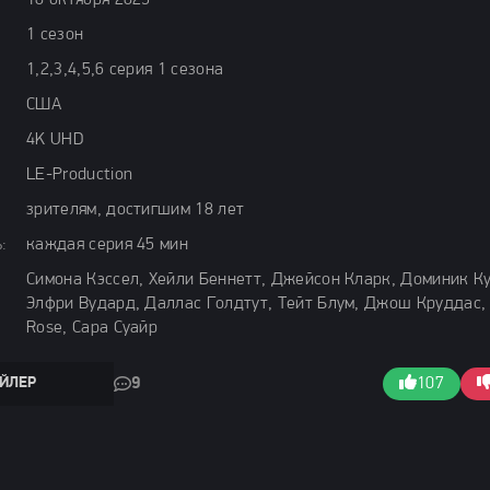
10 октября 2025
1 сезон
1,2,3,4,5,6 серия 1 сезона
США
4K UHD
LE-Production
зрителям, достигшим 18 лет
:
каждая серия 45 мин
Симона Кэссел, Хейли Беннетт, Джейсон Кларк, Доминик К
Элфри Вудард, Даллас Голдтут, Тейт Блум, Джош Круддас,
Rose, Сара Суайр
ЙЛЕР
9
107