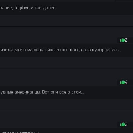
ние, fugitive и так далее
2
пизоде ,что в машине никого нет, когда она кувыркалась .
4
удные американцы. Вот они все в этом...
2