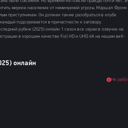
плана были союзники. Но времени на поиски правды почти нет, 
щитить мирное население от неминуемой угрозы. Маршал Фрэнк
лым преступникам. Он должен также разобраться в клубе
каждый подозревается в причастности к заговору.
ледний рубеж (2025) онлайн 1 сезон все серии в озвучке на
истрации в хорошем качестве Full HD и UHD 4K на нашем веб-
025) онлайн
Не рабо