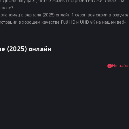
 а Дефне ощущает, что её жизнь построена на лжи. Узнает ли
ошлое?
накомец в зеркале (2025) онлайн 1 сезон все серии в озвучке
истрации в хорошем качестве Full HD и UHD 4K на нашем веб-
е (2025) онлайн
Не рабо