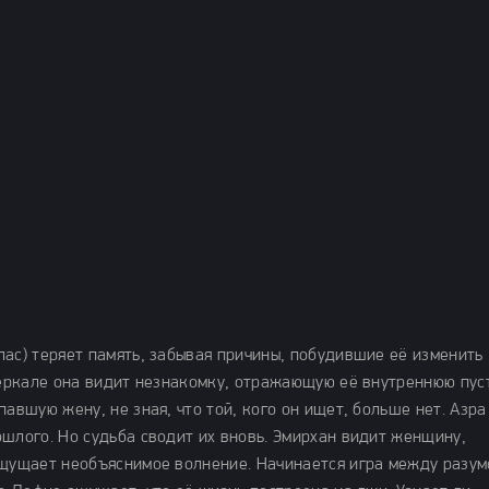
)
ас) теряет память, забывая причины, побудившие её изменить
зеркале она видит незнакомку, отражающую её внутреннюю пуст
авшую жену, не зная, что той, кого он ищет, больше нет. Азра
шлого. Но судьба сводит их вновь. Эмирхан видит женщину,
ощущает необъяснимое волнение. Начинается игра между разум