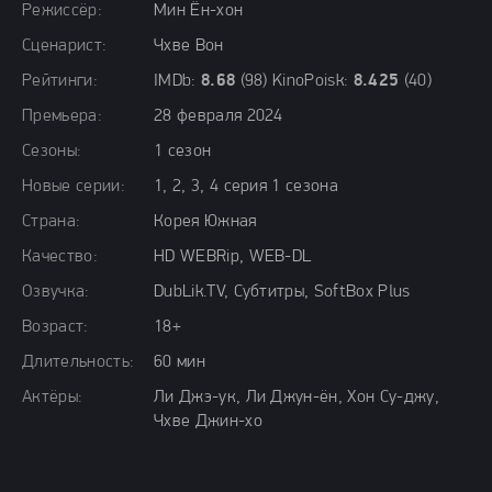
Режиссёр:
Мин Ён-хон
Сценарист:
Чхве Вон
Рейтинги:
IMDb:
8.68
(98) KinoPoisk:
8.425
(40)
Премьера:
28 февраля 2024
Сезоны:
1 сезон
Новые серии:
1, 2, 3, 4 серия 1 сезона
Страна:
Корея Южная
Качество:
HD WEBRip, WEB-DL
Озвучка:
DubLik.TV, Субтитры, SoftBox Plus
Возраст:
18+
Длительность:
60 мин
Актёры:
Ли Джэ-ук, Ли Джун-ён, Хон Су-джу,
Чхве Джин-хо