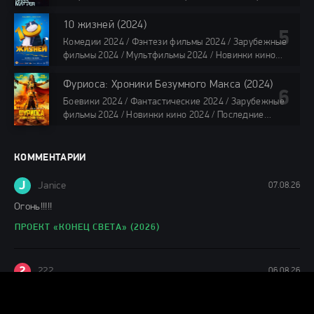
4K / Фильмы 2024 / Сериалы в озвучке TVShows /
Сериалы в озвучке LostFilm / Сериалы в озвучке
10 жизней (2024)
HDrezka Studio / Смотреть фильмы онлайн
Комедии 2024 / Фэнтези фильмы 2024 / Зарубежные
все серии по 45 мин.
фильмы 2024 / Мультфильмы 2024 / Новинки кино
2024 / Последние фильмы 2024 / Фильмы весны 2024
/ Фильмы 2024 / Популярные фильмы / Смотреть
Фуриоса: Хроники Безумного Макса (2024)
фильмы онлайн
Боевики 2024 / Фантастические 2024 / Зарубежные
88 мин.
фильмы 2024 / Новинки кино 2024 / Последние
фильмы 2024 / Фильмы лета 2024 / Фильмы 4K /
Фильмы 2024 / Популярные фильмы / Смотреть
фильмы онлайн
КОММЕНТАРИИ
148 мин.
J
Janice
07.08.26
Огонь!!!!!
ПРОЕКТ «КОНЕЦ СВЕТА» (2026)
2
222
06.08.26
ОТКУДА ТАКОЙ РЕЙТИНГ ?
ИНОПЛАНЕТНЫЙ ШТОРМ (2026)