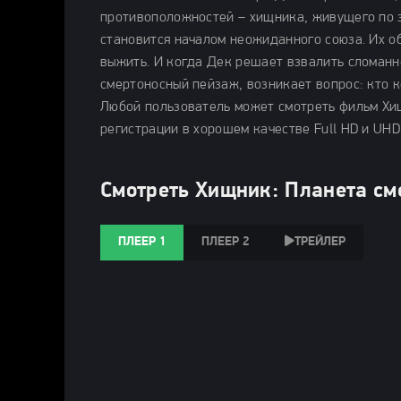
противоположностей – хищника, живущего по з
становится началом неожиданного союза. Их об
выжить. И когда Дек решает взвалить сломанно
смертоносный пейзаж, возникает вопрос: кто ко
Любой пользователь может смотреть фильм Хищ
регистрации в хорошем качестве Full HD и UHD
Смотреть Хищник: Планета см
ПЛЕЕР 1
ПЛЕЕР 2
ТРЕЙЛЕР