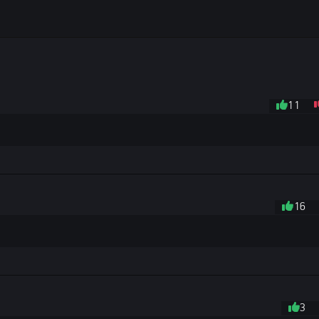
11
16
3