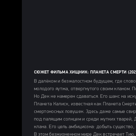
СЮЖЕТ ФИЛЬМА ХИЩНИК: ПЛАНЕТА СМЕРТИ (202
В далёком и безжалостном будущем, где слово
молодого яутжа, отвергнутого своим кланом. П
Но Дек не намерен сдаваться. Его шанс на иску
Планета Калиск, известная как Планета Смерт
смертоносных ловушек. Здесь даже самые свир
под палящим солнцем и среди жутких тварей, 
клана. Его цель амбициозна: добыть существо,
В этом безжизненном мире Дек встречает Тию, 