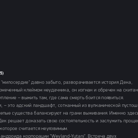
5)
 "милосердие" давно забыто, разворачивается история Дека,
омеченный клеймом неудачника, он изгнан и обречен на скитан
пление – выжить там, где сама смерть боится появиться.
и, – это адский ландшафт, сотканный из вулканической пустош
епые существа балансируют на грани выживания. Именно здес
Дек решает доказать свою состоятельность и заслужить проще
 которое считается неуязвимым.
андроида корпорации "Weyland-Yutani". Встреча двух