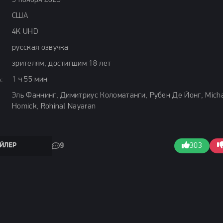
5 ноября 2025
США
4K UHD
русская озвучка
зрителям, достигшим 18 лет
:
1 ч 55 мин
Эль Фаннинг, Димитриус Коломатанги, Рубен Де Йонг, Mich
Homick, Rohinal Nayaran
ЙЛЕР
9
303