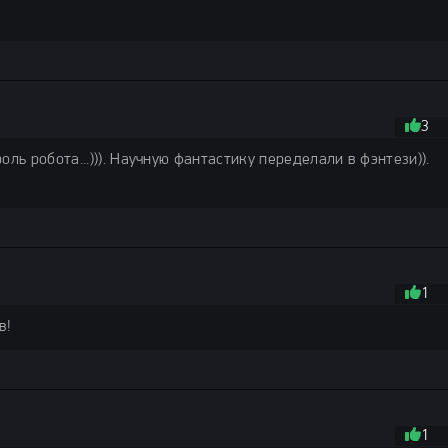
3
роль робота...))). Научную фантастику переделали в фэнтези)).
1
в!
1