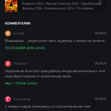
фильмы онлайн
Боевики 2024 / Фантастические 2024 / Зарубежные
88 мин.
фильмы 2024 / Новинки кино 2024 / Последние
фильмы 2024 / Фильмы лета 2024 / Фильмы 4K /
Фильмы 2024 / Популярные фильмы / Смотреть
фильмы онлайн
КОММЕНТАРИИ
148 мин.
К
колян8
09.08.26
Еbaaaaaaaa......редкостное говно, нудятина, и нихера не понятно
ПОСЛЕДНИЙ ДОМ (2026)
V
Vladislav
09.08.26
Задорнов во всем был прав,дебилы,откуда насилие всяка х..ня в
мире берется,верно от американцев хвала
МЫС СТРАХА (2026)
Г
Гость влад
08.08.26
С первых кадров понимаешь,что игра актеров,как снят