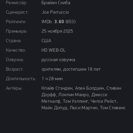
Режиссёр:
Брайан Скиба
Сценарист:
Joe Perruccio
Рейтинги:
IMDb:
3.60
(653)
Премьера:
25 ноября 2025
Страна:
США
Качество:
HD WEB-DL
Озвучка:
русская озвучка
Возраст:
зрителям, достигшим 18 лет
Длительность:
1 ч 28 мин
Актёры:
Клайв Стэнден, Алек Болдуин, Стивен
Дорфф, Локлин Манро, Джесси
Меткалф, Том Уэллинг, Челси Рейст,
Майк Допуд, Люси Мартин, Том Стивенс