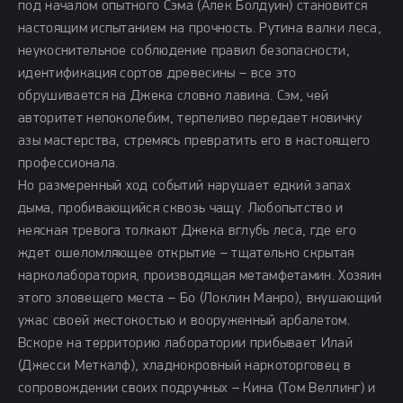
под началом опытного Сэма (Алек Болдуин) становится
настоящим испытанием на прочность. Рутина валки леса,
неукоснительное соблюдение правил безопасности,
идентификация сортов древесины – все это
обрушивается на Джека словно лавина. Сэм, чей
авторитет непоколебим, терпеливо передает новичку
азы мастерства, стремясь превратить его в настоящего
профессионала.
Но размеренный ход событий нарушает едкий запах
дыма, пробивающийся сквозь чащу. Любопытство и
неясная тревога толкают Джека вглубь леса, где его
ждет ошеломляющее открытие – тщательно скрытая
нарколаборатория, производящая метамфетамин. Хозяин
этого зловещего места – Бо (Локлин Манро), внушающий
ужас своей жестокостью и вооруженный арбалетом.
Вскоре на территорию лаборатории прибывает Илай
(Джесси Меткалф), хладнокровный наркоторговец в
сопровождении своих подручных – Кина (Том Веллинг) и