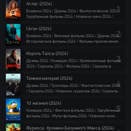
Атлас (2024)
Боевики 2024 / Драмы 2024 / Фантастические 2024 /
Зарубежные фильмы 2024 / Новинки кино 2024 /
Последние фильмы 2024 / Фильмы лета 2024 /
Фильмы 4K / Фильмы 2024 / Популярные фильмы /
Сёгун (2024)
Смотреть фильмы онлайн
Боевики 2024 / Военные фильмы 2024 / Драмы 2024 /
118 мин.
Исторические фильмы 2024 / Фильмы-приключения
2024 / Сериалы 2024 / Новинки сериалов 2024 /
Сериалы 4K / Фильмы 2024 / Сериалы в озвучке
Король Талсы (2024)
TVShows / Сериалы в озвучке LostFilm / Сериалы в
Драмы 2024 / Комедии 2024 / Криминальные фильмы
озвучке HDrezka Studio / Смотреть фильмы онлайн
2024 / Сериалы 2024 / Фильмы 2024 / Сериалы в
все серии по 45 минут
озвучке TVShows / Сериалы в озвучке LostFilm /
Сериалы в озвучке HDrezka Studio / Смотреть фильмы
Тёмная материя (2024)
онлайн
Драмы 2024 / Триллеры 2024 / Фантастические 2024
40 мин
/ Сериалы 2024 / Новинки сериалов 2024 / Сериалы
4K / Фильмы 2024 / Сериалы в озвучке TVShows /
Сериалы в озвучке LostFilm / Сериалы в озвучке
10 жизней (2024)
HDrezka Studio / Смотреть фильмы онлайн
Комедии 2024 / Фэнтези фильмы 2024 / Зарубежные
все серии по 45 мин.
фильмы 2024 / Мультфильмы 2024 / Новинки кино
2024 / Последние фильмы 2024 / Фильмы весны 2024
/ Фильмы 2024 / Популярные фильмы / Смотреть
Фуриоса: Хроники Безумного Макса (2024)