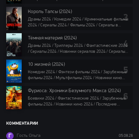
2024 / Сериалы 2024 / Новинки сериалов 2024 /
Сериалы 4K / Фильмы 2024 / Сериалы в озвучке
Король Талсы (2024)
TVShows / Сериалы в озвучке LostFilm / Сериалы в
Драмы 2024 / Комедии 2024 / Криминальные фильмы
озвучке HDrezka Studio / Смотреть фильмы онлайн
2024 / Сериалы 2024 / Фильмы 2024 / Сериалы в
все серии по 45 минут
озвучке TVShows / Сериалы в озвучке LostFilm /
Сериалы в озвучке HDrezka Studio / Смотреть фильмы
Тёмная материя (2024)
онлайн
Драмы 2024 / Триллеры 2024 / Фантастические 2024
40 мин
/ Сериалы 2024 / Новинки сериалов 2024 / Сериалы
4K / Фильмы 2024 / Сериалы в озвучке TVShows /
Сериалы в озвучке LostFilm / Сериалы в озвучке
10 жизней (2024)
HDrezka Studio / Смотреть фильмы онлайн
Комедии 2024 / Фэнтези фильмы 2024 / Зарубежные
все серии по 45 мин.
фильмы 2024 / Мультфильмы 2024 / Новинки кино
2024 / Последние фильмы 2024 / Фильмы весны 2024
/ Фильмы 2024 / Популярные фильмы / Смотреть
Фуриоса: Хроники Безумного Макса (2024)
фильмы онлайн
Боевики 2024 / Фантастические 2024 / Зарубежные
88 мин.
фильмы 2024 / Новинки кино 2024 / Последние
фильмы 2024 / Фильмы лета 2024 / Фильмы 4K /
Фильмы 2024 / Популярные фильмы / Смотреть
фильмы онлайн
КОММЕНТАРИИ
148 мин.
Г
Гость Ольга
05.08.26