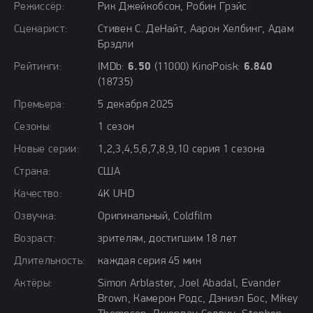
Режиссёр:
Рик Джейкобсон, Робин Грэйс
Сценарист:
Стивен С. ДеНайт, Аарон Хелбинг, Адам
Брэдли
Рейтинги:
IMDb:
6.50
(11000) KinoPoisk:
6.840
(18735)
Премьера:
5 декабря 2025
Сезоны:
1 сезон
Новые серии:
1,2,3,4,5,6,7,8,9,10 серия 1 сезона
Страна:
США
Качество:
4K UHD
Озвучка:
Оригинальный, Coldfilm
Возраст:
зрителям, достигшим 18 лет
Длительность:
каждая серия 45 мин
Актёры:
Simon Arblaster, Joel Abadal, Evander
Brown, Камерон Родс, Дэниэл Бос, Mikey