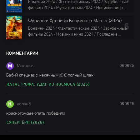
Комедии 2024 / Фэнтези фильмы 2024 / Зарубежные
все серии по 45 мин.
фильмы 2024 / Мультфильмы 2024 / Новинки кино
2024 / Последние фильмы 2024 / Фильмы весны 2024
/ Фильмы 2024 / Популярные фильмы / Смотреть
Фуриоса: Хроники Безумного Макса (2024)
фильмы онлайн
Боевики 2024 / Фантастические 2024 / Зарубежные
88 мин.
фильмы 2024 / Новинки кино 2024 / Последние
фильмы 2024 / Фильмы лета 2024 / Фильмы 4K /
Фильмы 2024 / Популярные фильмы / Смотреть
фильмы онлайн
КОММЕНТАРИИ
148 мин.
М
Михалыч
08.08.26
Бабий спецназ с месячными)))))полный шлак!
КАТАСТРОФА. УДАР ИЗ КОСМОСА (2026)
К
колян8
08.08.26
краснотрусые опять победили
СУПЕРГЁРЛ (2026)