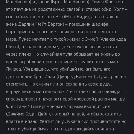
МакКиннон) и Донни (Брюс МакКиннон). Семья Фростов –
это паутина из родственных связей и старых обид: Уолт –
сын отбывающего срок Рэя (Мэтт Риди), а его бывшая
жена Дарлин (Кейт Бёртон) – помощник шерифа,
борющийся за спасение своих детей от преступного
мира. Лукас мечтает о тихой жизни с Эммой (Александра
Шипп), о свадьбе и доме, где не нужно оглядываться
через плечо. Но случайная пуля обрывает её жизнь во
время ограбления, и в этот момент рушится весь мир
Лукаса. Убедившись, что убийцей может быть его
двоюродный брат Илай (Джаред Банкенс), Лукас решает
отомстить. Но сможет ли он сохранить свою душу,
вернувшись в мир насилия? И не станет ли его жажда
справедливости началом новой кровавой распри между
Фростами? Тем временем из тюрьмы выходит Сид
(Джеймс Бэдж Дейл), готовый на всё, чтобы захватить
власть в клане. Хватит ли у Лукаса сил противостоять не
только убийце Эммы, но и надвигающейся войне за