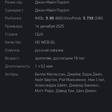
Режиссёр:
Джон-Майл Пауэлл
Сценарист:
Джон-Майл Пауэлл
Рейтинги:
IMDb:
5.90
(660) KinoPoisk:
5.738
(390)
Премьера:
14 декабря 2025
Страна:
США
Качество:
HD WEB-DL
Озвучка:
русская озвучка
Возраст:
зрителям, достигшим 18 лет
Длительность:
1 ч 52 мин
Актёры:
Билли Магнуссен, Джеймс Бэдж Дейл,
Кейт Бёртон, Рэй Маккиннон, Ник Стал,
Александра Шипп, Джаред Банкенс,
Мэтт Риди, Дэвид Ури, Шон Джонс