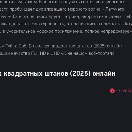
й летит кувырком. В попытке получить сертификат морского
ности пробуждает дух зловещего морского волка – Летучего
ку Боба и его верного друга Патрика, ввергая их в самые глу
олжен доказать свою храбрость, отправившись в погоню за Лет
, в уморительное морское приключение, полное непредсказуе
м Губка Боб: В поисках квадратных штанов (2025) онлайн
ошем качестве Full HD и UHD 4K на нашем веб-портале.
х квадратных штанов (2025) онлайн
Не рабо