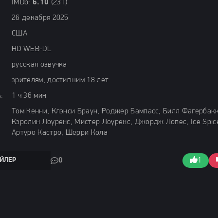
IMDb:
6.10
(231)
26 декабря 2025
США
HD WEB-DL
русская озвучка
зрителям, достигшим 18 лет
:
1 ч 36 мин
Том Кенни, Клэнси Браун, Роджер Бампасс, Билл Фагербакк
Кэролин Лоуренс, Мистер Лоуренс, Джордж Лопес, Ice Spic
Артуро Кастро, Шерри Кола
ЙЛЕР
0
1