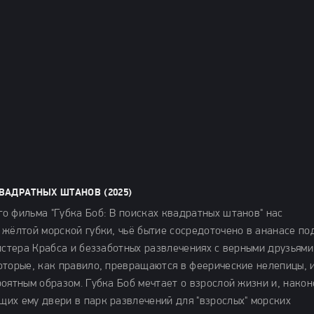
ВАДРАТНЫХ ШТАНОВ (2025)
о фильма "Губка Боб: В поисках квадратных штанов" нас
 жёлтой морской губки, чьё бытие сосредоточено в ананасе по
истера Крабса и беззаботных развлечениях с верными друзьями
оторые, как правило, превращаются в феерические нелепицы, 
оятным образом. Губка Боб мечтает о взрослой жизни и, након
их ему двери в парк развлечений для "взрослых" морских