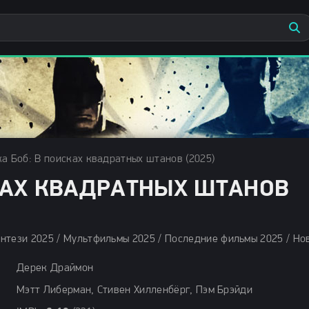
ка Боб: В поисках квадратных штанов (2025)
СКАХ КВАДРАТНЫХ ШТАНОВ
Дерек Драймон
Мэтт Либерман, Стивен Хилленбёрг, Пэм Брэйди