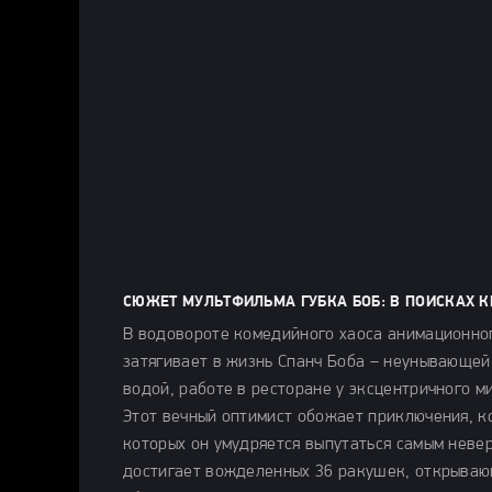
СЮЖЕТ МУЛЬТФИЛЬМА ГУБКА БОБ: В ПОИСКАХ К
В водовороте комедийного хаоса анимационног
затягивает в жизнь Спанч Боба – неунывающей
водой, работе в ресторане у эксцентричного м
Этот вечный оптимист обожает приключения, к
которых он умудряется выпутаться самым невер
достигает вожделенных 36 ракушек, открывающ