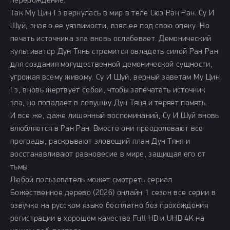
перерождение.
Так Му Цин Гэ вернулась в мир в теле Сюэ Ран Ран. Су И
Шуй, зная о ее уязвимости, взял ее под свою опеку. Но
печать источника зла вновь ослабевает. Демонический
культиватор Дун Тянь стремится овладеть силой Ран Ран
для создания могущественной демонической сущности,
угрожая всему живому. Су И Шуй, верный заветам Му Цин
Гэ, вновь жертвует собой, чтобы запечатать источник
зла, но попадает в ловушку Дун Тяня и теряет память.
И все же, даже лишенный воспоминаний, Су И Шуй вновь
влюбляется в Ран Ран. Вместе они преодолевают все
преграды, раскрывают зловещий план Дун Тяня и
восстанавливают равновесие в мире, защищая его от
тьмы.
Любой пользователь может смотреть сериал
Божественное дерево (2026) онлайн 1 сезон все серии в
озвучке на русском языке бесплатно без прохождения
регистрации в хорошем качестве Full HD и UHD 4K на