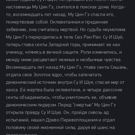
наставницы Му Цин Гэ, скитался в поисках дома. Когда-
то, восемнадцать лет назад, Му Цин Гэ спасла его,
пожертвовав собой. Оклеветанная и преданная
забвению, она считалась мертвой. Но судьба неумолима.
Му Цин Гэ переродилась в теле Сюэ Ран Ран. Су И Шуй,
теперь глава секты Западной горы, принимает ее как
ученицу, клянясь в вечной защите. Роли изменились, и
между ними расцветают нежные и необычные чувства.
Восемнадцать лет назад Му Цин Гэ, глава секты Сишань,
отдала свое Золотое ядро, чтобы запечатать
демонический источник внутри Су И Шуя, спасая мир от
хаоса. Её жертва была оклеветана, и четыре даосские
секты объединились, чтобы уничтожить ее, объявив
демоническим лидером. Перед "смертью" Му Цин Гэ
открыла правду Су И Шую. Он, пройдя сквозь ад
испытаний, нашел Древо Перевоплощения и отдал
половину своей жизненной силы, даруя ей шанс на