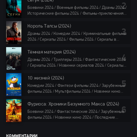
Сёгун (2024)
Смотреть фильмы онлайн
Боевики 2024 / Военные фильмы 2024 / Драмы 2024 /
118 мин.
Исторические фильмы 2024 / Фильмы-приключения
2024 / Сериалы 2024 / Новинки сериалов 2024 /
Сериалы 4K / Фильмы 2024 / Сериалы в озвучке
Король Талсы (2024)
TVShows / Сериалы в озвучке LostFilm / Сериалы в
Драмы 2024 / Комедии 2024 / Криминальные фильмы
озвучке HDrezka Studio / Смотреть фильмы онлайн
2024 / Сериалы 2024 / Фильмы 2024 / Сериалы в
все серии по 45 минут
озвучке TVShows / Сериалы в озвучке LostFilm /
Сериалы в озвучке HDrezka Studio / Смотреть фильмы
Тёмная материя (2024)
онлайн
Драмы 2024 / Триллеры 2024 / Фантастические 2024
40 мин
/ Сериалы 2024 / Новинки сериалов 2024 / Сериалы
4K / Фильмы 2024 / Сериалы в озвучке TVShows /
Сериалы в озвучке LostFilm / Сериалы в озвучке
10 жизней (2024)
HDrezka Studio / Смотреть фильмы онлайн
Комедии 2024 / Фэнтези фильмы 2024 / Зарубежные
все серии по 45 мин.
фильмы 2024 / Мультфильмы 2024 / Новинки кино
2024 / Последние фильмы 2024 / Фильмы весны 2024
/ Фильмы 2024 / Популярные фильмы / Смотреть
Фуриоса: Хроники Безумного Макса (2024)
фильмы онлайн
Боевики 2024 / Фантастические 2024 / Зарубежные
88 мин.
фильмы 2024 / Новинки кино 2024 / Последние
фильмы 2024 / Фильмы лета 2024 / Фильмы 4K /
Фильмы 2024 / Популярные фильмы / Смотреть
фильмы онлайн
КОММЕНТАРИИ