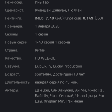
Режиссёр:
Инь Тао
Сценарист:
Куаншан Цзякуан, Лю Фан
Рейтинги:
IMDb:
7.40
(346) KinoPoisk:
8.149
(660)
Премьера:
1 января 2026
Сезоны:
1 сезон
Новые серии:
1-40 серия 1 сезона
Страна:
Китай
Качество:
HD WEB-DL
Озвучка:
DubLik.TV, Lucky Production
Возраст:
зрителям, достигшим 18 лет
Длительность:
каждая серия по 45 мин.
Актёры:
Дэн Вэй, Сян Ханьчжи, Ай Ми, Чжао Кэ,
Бай Шу, Чэнь Синьхай, Чжао Цзыци, Чэн
Цзы, Xinghan Min, Рэй Чжан