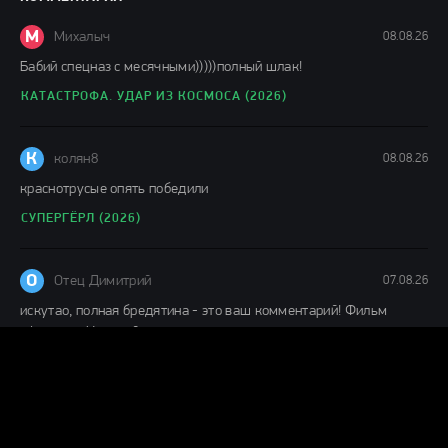
148 мин.
М
Михалыч
08.08.26
Бабий спецназ с месячными)))))полный шлак!
КАТАСТРОФА. УДАР ИЗ КОСМОСА (2026)
К
колян8
08.08.26
краснотрусые опять победили
СУПЕРГЁРЛ (2026)
О
Отец Димитрий
07.08.26
искутао, полная бредятина - это ваш комментарий! Фильм
офигенен. Никакой сынок в написании сценария к данному
ДЕНЬ РАЗОБЛАЧЕНИЯ (2026)
Г
Гость Алекс
07.08.26