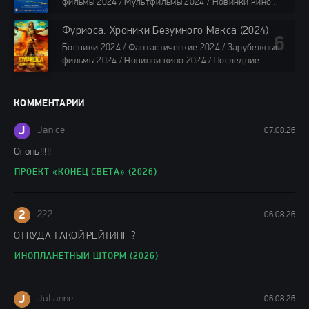
фильмы 2024 / Мультфильмы 2024 / Новинки кино
2024 / Последние фильмы 2024 / Фильмы весны 2024
/ Фильмы 2024 / Популярные фильмы / Смотреть
Фуриоса: Хроники Безумного Макса (2024)
фильмы онлайн
Боевики 2024 / Фантастические 2024 / Зарубежные
88 мин.
фильмы 2024 / Новинки кино 2024 / Последние
фильмы 2024 / Фильмы лета 2024 / Фильмы 4K /
Фильмы 2024 / Популярные фильмы / Смотреть
фильмы онлайн
КОММЕНТАРИИ
148 мин.
J
Janice
07.08.26
Огонь!!!!!
ПРОЕКТ «КОНЕЦ СВЕТА» (2026)
2
222
06.08.26
ОТКУДА ТАКОЙ РЕЙТИНГ ?
ИНОПЛАНЕТНЫЙ ШТОРМ (2026)
J
Julianne
06.08.26