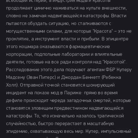
всеобщей истерии, а индустрия моды и красоты
продолжает цинично наживаться на культе внешности,
словно не замечая надвигающейся катастрофы. Власти
пытаются обуздать ситуацию, но сталкиваются с
могущественными силами, для которых "Красота" – это не
проклятие, а инструмент власти и прибыли. В эпицентре
этого кошмара оказываются фармацевтические
корпорации, подпольные лаборатории и влиятельные
деятели, готовые на все ради контроля над "Красотой".
Расследование этого дела поручают агентам ФБР Куперу
Мадсену (Эван Питерс) и Джордан Беннетт (Ребекка
Холл). Отправной точкой становится шокирующий
инцидент на показе мод в Париже: прямо во время
дефиле происходит череда загадочных смертей, которые
становятся зловещим предвестником надвигающейся
катастрофы. То, что изначально казалось трагической
случайностью, быстро перерастает в масштабную
эпидемию, охватывающую весь мир. Купер, импульсивный