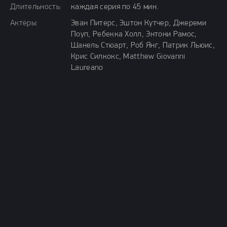
Длительность:
каждая серия по 45 мин.
Актёры:
Эван Питерс, Эштон Кутчер, Джереми
Поуп, Ребекка Холл, Энтони Рамос,
Шанель Стюарт, Роб Янг, Патрик Льюис,
Крис Силкокс, Matthew Giovanni
Laureano