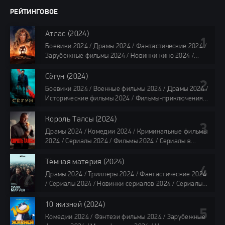
РЕЙТИНГОВОЕ
Атлас (2024)
Боевики 2024 / Драмы 2024 / Фантастические 2024 /
Зарубежные фильмы 2024 / Новинки кино 2024 /
Последние фильмы 2024 / Фильмы лета 2024 /
Фильмы 4K / Фильмы 2024 / Популярные фильмы /
Сёгун (2024)
Смотреть фильмы онлайн
Боевики 2024 / Военные фильмы 2024 / Драмы 2024 /
118 мин.
Исторические фильмы 2024 / Фильмы-приключения
2024 / Сериалы 2024 / Новинки сериалов 2024 /
Сериалы 4K / Фильмы 2024 / Сериалы в озвучке
Король Талсы (2024)
TVShows / Сериалы в озвучке LostFilm / Сериалы в
Драмы 2024 / Комедии 2024 / Криминальные фильмы
озвучке HDrezka Studio / Смотреть фильмы онлайн
2024 / Сериалы 2024 / Фильмы 2024 / Сериалы в
все серии по 45 минут
озвучке TVShows / Сериалы в озвучке LostFilm /
Сериалы в озвучке HDrezka Studio / Смотреть фильмы
Тёмная материя (2024)
онлайн
Драмы 2024 / Триллеры 2024 / Фантастические 2024
40 мин
/ Сериалы 2024 / Новинки сериалов 2024 / Сериалы
4K / Фильмы 2024 / Сериалы в озвучке TVShows /
Сериалы в озвучке LostFilm / Сериалы в озвучке
10 жизней (2024)
HDrezka Studio / Смотреть фильмы онлайн
Комедии 2024 / Фэнтези фильмы 2024 / Зарубежные
все серии по 45 мин.