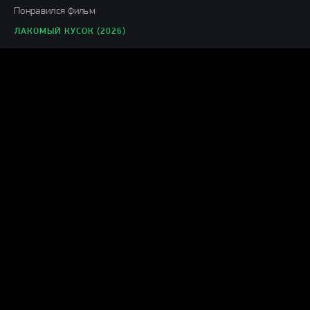
Понравился фильм
ЛАКОМЫЙ КУСОК (2026)
Г
Гость Ольга
05.08.26
офигенный фильм!
ПРОЕКТ «КОНЕЦ СВЕТА» (2026)
levik53_22ru
05.08.26
шняга шняжная...проспал весь фильм ни какого драйва !!!!фуфло
короче
ЧЕЛОВЕК-ПАУК: НОВЫЙ ДЕНЬ (2026)
Н
ник
04.08.26
Муть полная,1 из 10ти.Не тратьте время.
КАТАСТРОФА. УДАР ИЗ КОСМОСА (2026)