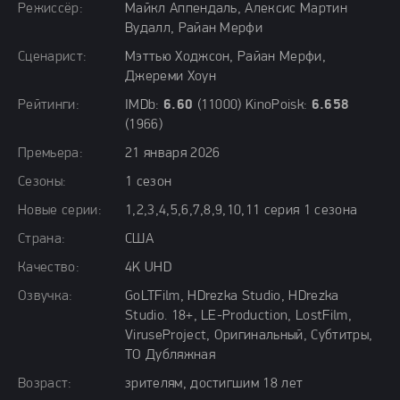
Режиссёр:
Майкл Аппендаль, Алексис Мартин
Вудалл, Райан Мерфи
Сценарист:
Мэттью Ходжсон, Райан Мерфи,
Джереми Хоун
Рейтинги:
IMDb:
6.60
(11000) KinoPoisk:
6.658
(1966)
Премьера:
21 января 2026
Сезоны:
1 сезон
Новые серии:
1,2,3,4,5,6,7,8,9,10,11 серия 1 сезона
Страна:
США
Качество:
4K UHD
Озвучка:
GoLTFilm, HDrezka Studio, HDrezka
Studio. 18+, LE-Production, LostFilm,
ViruseProject, Оригинальный, Субтитры,
ТО Дубляжная
Возраст:
зрителям, достигшим 18 лет