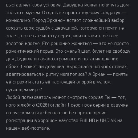
выставляет своё условие. Девушка может покинуть дом
только с мужем. Отдать её просто «чужому солдату» —
немыслимо. Перед Эрканом встаёт сложнейший выбор:
связать свою судьбу с девушкой, которую он почти не
знает, но в чью чистоту верит, или оставить её в её
золотой клетке. Его решение жениться — это не просто
романтический порыв. Это смелый шаг, билет на свободу
для Диджле и начало огромного испытания для них
обоих. Сможет ли девушка, выросшая в четырёх стенах,
адаптироваться к ритму мегаполиса? А Эркан — понять
её страхи и стать её настоящей опорой в чужом,
пугающем мире?
Любой пользователь может смотреть сериал Ты — тот,
кого я люблю (2026) онлайн 1 сезон все серии в озвучке
на русском языке бесплатно без прохождения
регистрации в хорошем качестве Full HD и UHD 4K на
нашем веб-портале.