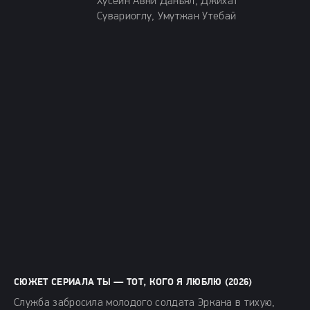
Хусейн Авни Даньял, Джихат
Сувариоглу, Умутжан Утебай
СЮЖЕТ СЕРИАЛА ТЫ — ТОТ, КОГО Я ЛЮБЛЮ (2026)
Служба забросила молодого солдата Эркана в тихую,