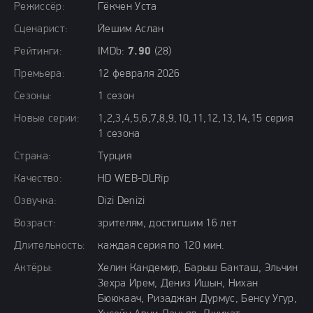
Режиссёр:
Гёкчен Уста
Сценарист:
Йешим Аслан
Рейтинги:
IMDb:
7.90
(28)
Премьера:
12 февраля 2026
Сезоны:
1 сезон
Новые серии:
1,2,3,4,5,6,7,8,9,10,11,12,13,14,15 серия
1 сезона
Страна:
Турция
Качество:
HD WEB-DLRip
Озвучка:
Dizi Denizi
Возраст:
зрителям, достигшим 16 лет
Длительность:
каждая серия по 120 мин.
Актёры:
Хелин Кандемир, Барыш Бакташ, Эльчин
Зехра Ирем, Дениз Ишын, Нихан
Бююкаач, Ризаджан Дурмус, Бенсу Угур,