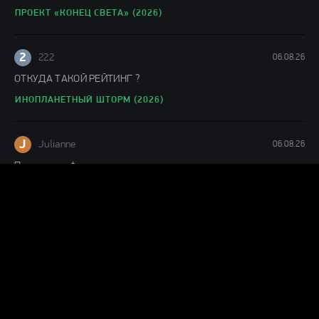
ПРОЕКТ «КОНЕЦ СВЕТА» (2026)
2
222
06.08.26
ОТКУДА ТАКОЙ РЕЙТИНГ ?
ИНОПЛАНЕТНЫЙ ШТОРМ (2026)
J
Julianne
06.08.26
Понравился фильм
ЛАКОМЫЙ КУСОК (2026)
Г
Гость Ольга
05.08.26
офигенный фильм!
ПРОЕКТ «КОНЕЦ СВЕТА» (2026)
levik53_22ru
05.08.26