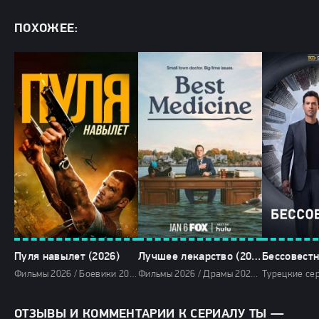
ПОХОЖЕЕ:
Пуля навылет (2026)
Лучшее лекарство (2026)
Бессовестн
Фильмы 2026 / Боевики 2026 / Криминальные фильмы 2026 / Триллеры 2026 / Зарубежные фильмы 2026 / Фильмы января 2026 / Последние фильмы 2026 / Новинки кино 2026 / Популярные фильмы / Смотреть фильмы онлайн
Фильмы 2026 / Драмы 2026 / Комедии 2026 / Сериалы 2026 / Сериалы января 2026 / Новинки сериалов 2026 / Смотреть фильмы онлайн
ОТЗЫВЫ И КОММЕНТАРИИ К СЕРИАЛУ ТЫ —