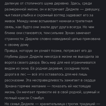
далекую от столичного шума деревню. Здесь, среди
размеренной жизни, он и встречает Диджле — девушку,
чья тихая улыбка и скромный взгляд задевают его за
живое. Между ними вспыхивает нежная и трепетная
связь, как будто они знали друг друга всегда. Но чем
ближе они становятся, тем сильнее Эркан замечает
странности. Диджле словно невидимой цепью прикована
к своему дому.
Правда, которую он узнаёт позже, потрясает его до
глубины души. Диджле никогда в жизни не выходила за
ворота своего двора. Весь мир для неё ограничивался
видом из окна. Её родная деревня, соседние поля,
дорога в лес — всё это оставалось для неё лишь
рассказами. Эта несправедливость зажигает в сердце
Эркана горячее желание — показать ей настоящую
жизнь. Он мечтает привезти её в свой родной, шумный и
полный красок Стамбул.
Но семья Диджле — хранительница строгих традиций —