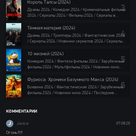
Сериалы 4K / Фильмы 2024 / Сериалы в озвучке
Король Талсы (2024)
TVShows / Сериалы в озвучке LostFilm / Сериалы в
Драмы 2024 / Комедии 2024 / Криминальные фильмы
озвучке HDrezka Studio / Смотреть фильмы онлайн
2024 / Сериалы 2024 / Фильмы 2024 / Сериалы в
все серии по 45 минут
озвучке TVShows / Сериалы в озвучке LostFilm /
Сериалы в озвучке HDrezka Studio / Смотреть фильмы
Тёмная материя (2024)
онлайн
Драмы 2024 / Триллеры 2024 / Фантастические 2024
40 мин
/ Сериалы 2024 / Новинки сериалов 2024 / Сериалы
4K / Фильмы 2024 / Сериалы в озвучке TVShows /
Сериалы в озвучке LostFilm / Сериалы в озвучке
10 жизней (2024)
HDrezka Studio / Смотреть фильмы онлайн
Комедии 2024 / Фэнтези фильмы 2024 / Зарубежные
все серии по 45 мин.
фильмы 2024 / Мультфильмы 2024 / Новинки кино
2024 / Последние фильмы 2024 / Фильмы весны 2024
/ Фильмы 2024 / Популярные фильмы / Смотреть
Фуриоса: Хроники Безумного Макса (2024)
фильмы онлайн
Боевики 2024 / Фантастические 2024 / Зарубежные
88 мин.
фильмы 2024 / Новинки кино 2024 / Последние
фильмы 2024 / Фильмы лета 2024 / Фильмы 4K /
Фильмы 2024 / Популярные фильмы / Смотреть
фильмы онлайн
КОММЕНТАРИИ
148 мин.
J
Janice
07.08.26
Огонь!!!!!