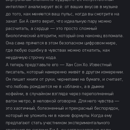
интеллект анализирует всё: от ваших вкусов в музыке
до того, как меняется ваш пульс, когда вы смотрите на
закат. Би А свято верит, что идеальную пару можно
рассчитать, а сердце — это просто сложный
биологический алгоритм, который она наконец взломала.
Она сама прячется в этом безопасном цифровом мире,
где любую ошибку в чувствах можно откатить, как
неудачную строчку кода.
А теперь представьте его — Хан Сон Хо. Известный
писатель, который намеренно живёт в другом измерении.
Он пишет книги от руки, чернилами на бумаге, и считает,
что любовь рождается не в «облаке», а в дымке
кофейни, в случайном взгляде через переполненный
вагон метро, в неловкой оговорке. Для него чувства —
это хаотичный, болезненный и прекрасный беспорядок,
который не уложить ни в какие формулы. Когда ему
предлагают стать участником экспериментального