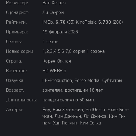
Режиссёр:
Ван Хе-рён
Сценарист:
Ли Сэ-рён
Рейтинги:
IMDb:
6.70
(35) KinoPoisk:
6.730
(280)
Премьера:
19 февраля 2026
Сезоны:
1 сезон
Новые серии:
1,2,3,4,5,6,7,8 серия 1 сезона
Страна:
Корея Южная
Качество:
HD WEBRip
Озвучка:
LE-Production, Force Media, Субтитры
Возраст:
зрителям, достигшим 16 лет
Длительность:
каждая серия по 50 мин.
Актёры:
Ёну, Ким Хён-джин, Чо Юн-со, Чхве Бён-
чхан, Лим Джи-ын, Ли Джи-хэ, Ким Ги-
нам, Хан Гю-мин, Ким Со-ха