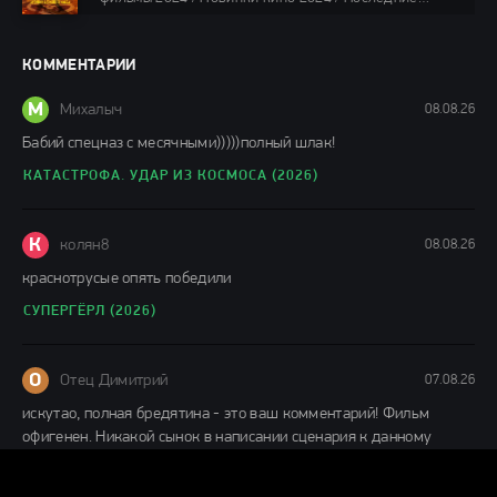
фильмы 2024 / Фильмы лета 2024 / Фильмы 4K /
Фильмы 2024 / Популярные фильмы / Смотреть
фильмы онлайн
КОММЕНТАРИИ
148 мин.
М
Михалыч
08.08.26
Бабий спецназ с месячными)))))полный шлак!
КАТАСТРОФА. УДАР ИЗ КОСМОСА (2026)
К
колян8
08.08.26
краснотрусые опять победили
СУПЕРГЁРЛ (2026)
О
Отец Димитрий
07.08.26
искутао, полная бредятина - это ваш комментарий! Фильм
офигенен. Никакой сынок в написании сценария к данному
ДЕНЬ РАЗОБЛАЧЕНИЯ (2026)