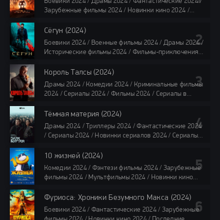
Боевики 2024 / Драмы 2024 / Фантастические 2024 /
Зарубежные фильмы 2024 / Новинки кино 2024 /
Последние фильмы 2024 / Фильмы лета 2024 /
Фильмы 4K / Фильмы 2024 / Популярные фильмы /
Сёгун (2024)
Смотреть фильмы онлайн
Боевики 2024 / Военные фильмы 2024 / Драмы 2024 /
118 мин.
Исторические фильмы 2024 / Фильмы-приключения
2024 / Сериалы 2024 / Новинки сериалов 2024 /
Сериалы 4K / Фильмы 2024 / Сериалы в озвучке
Король Талсы (2024)
TVShows / Сериалы в озвучке LostFilm / Сериалы в
Драмы 2024 / Комедии 2024 / Криминальные фильмы
озвучке HDrezka Studio / Смотреть фильмы онлайн
2024 / Сериалы 2024 / Фильмы 2024 / Сериалы в
все серии по 45 минут
озвучке TVShows / Сериалы в озвучке LostFilm /
Сериалы в озвучке HDrezka Studio / Смотреть фильмы
Тёмная материя (2024)
онлайн
Драмы 2024 / Триллеры 2024 / Фантастические 2024
40 мин
/ Сериалы 2024 / Новинки сериалов 2024 / Сериалы
4K / Фильмы 2024 / Сериалы в озвучке TVShows /
Сериалы в озвучке LostFilm / Сериалы в озвучке
10 жизней (2024)
HDrezka Studio / Смотреть фильмы онлайн
Комедии 2024 / Фэнтези фильмы 2024 / Зарубежные
все серии по 45 мин.
фильмы 2024 / Мультфильмы 2024 / Новинки кино
2024 / Последние фильмы 2024 / Фильмы весны 2024
/ Фильмы 2024 / Популярные фильмы / Смотреть
Фуриоса: Хроники Безумного Макса (2024)
фильмы онлайн
Боевики 2024 / Фантастические 2024 / Зарубежные
88 мин.
фильмы 2024 / Новинки кино 2024 / Последние