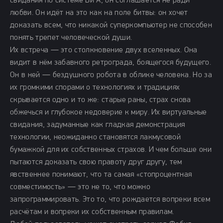
свидания по системе Би А, он соглашается не ради
любви. Он идёт на это как на поле битвы: он хочет
доказать всем, что никакой суперкомпьютер не способен
понять трепет человеческой души.
Их встреча — это столкновение двух вселенных. Она
видит в нём забавного ретрограда, боящегося будущего.
Он в ней — бездушного робота в облике человека. Но за
их громкими спорами о технологиях и традициях
скрывается одно и то же: старые раны, страх снова
обжечься и глубокое недоверие к миру. Их виртуальные
свидания, задуманные как гладкая демонстрация
технологии, неожиданно становятся лакмусовой
бумажкой для их собственных страхов. И чем больше они
пытаются доказать свою правоту друг другу, тем
явственнее понимают, что та самая «стопроцентная
совместимость» — это не то, что можно
запрограммировать. Это то, что рождается вопреки всем
расчётам и вопреки их собственным правилам.